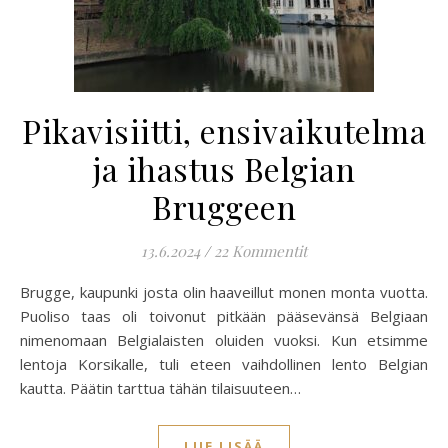
Pikavisiitti, ensivaikutelma
ja ihastus Belgian
Bruggeen
13.6.2024
/
22 Kommentit
Brugge, kaupunki josta olin haaveillut monen monta vuotta.
Puoliso taas oli toivonut pitkään pääsevänsä Belgiaan
nimenomaan Belgialaisten oluiden vuoksi. Kun etsimme
lentoja Korsikalle, tuli eteen vaihdollinen lento Belgian
kautta. Päätin tarttua tähän tilaisuuteen…
LUE LISÄÄ