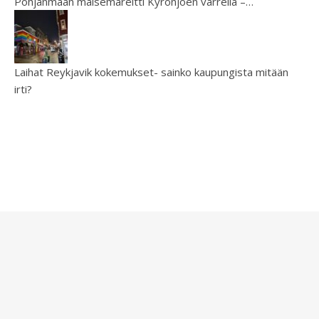
Pohjanmaan maisemareitti Kyrönjoen varrella –…
Laihat Reykjavik kokemukset- sainko kaupungista mitään
irti?