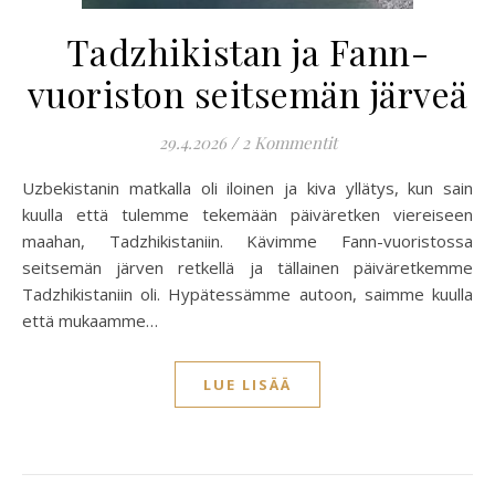
Tadzhikistan ja Fann-
vuoriston seitsemän järveä
29.4.2026
/
2 Kommentit
Uzbekistanin matkalla oli iloinen ja kiva yllätys, kun sain
kuulla että tulemme tekemään päiväretken viereiseen
maahan, Tadzhikistaniin. Kävimme Fann-vuoristossa
seitsemän järven retkellä ja tällainen päiväretkemme
Tadzhikistaniin oli. Hypätessämme autoon, saimme kuulla
että mukaamme…
LUE LISÄÄ