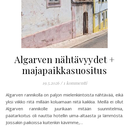
Algarven nähtävyydet +
majapaikkasuositus
19.5.2026
/
1 kommentti
Algarven rannikolla on paljon mielenkiintoista nähtävää, eikä
yksi viikko riitä millään koluamaan niitä kaikkia. Meillä ei ollut
Algarven rannikolle juurikaan mitään suunnitelmia,
päätarkoitus oli nauttia hotellin uima-altaasta ja lämmöstä.
Joissakin paikoissa kuitenkin kävimme,…