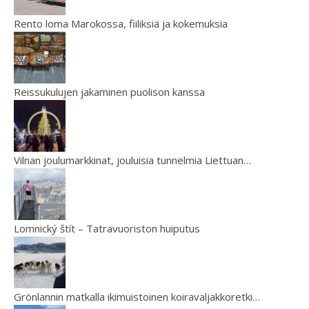
Rento loma Marokossa, fiiliksiä ja kokemuksia
Reissukulujen jakaminen puolison kanssa
Vilnan joulumarkkinat, jouluisia tunnelmia Liettuan…
Lomnický štít – Tatravuoriston huiputus
Grönlannin matkalla ikimuistoinen koiravaljakkoretki…