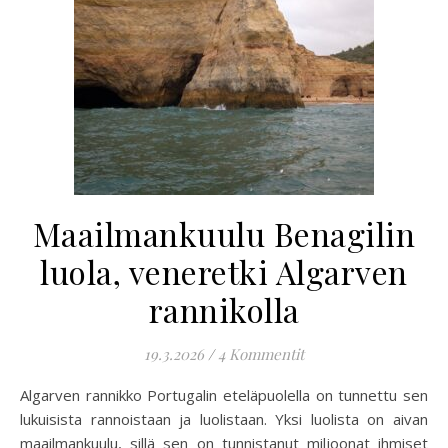
Maailmankuulu Benagilin
luola, veneretki Algarven
rannikolla
19.3.2026
/
4 Kommentit
Algarven rannikko Portugalin eteläpuolella on tunnettu sen
lukuisista rannoistaan ja luolistaan. Yksi luolista on aivan
maailmankuulu, sillä sen on tunnistanut miljoonat ihmiset