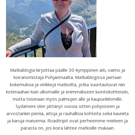
Matkablogia kirjoittaa päälle 30-kymppinen äiti, vaimo ja
koiranomistaja Pohjanmaalta. Matkablogissa jaetaan
kokemuksia ja vinkkejä matkoilta, jotka suuntautuvat niin
kotimaahan kuin ulkomaille ja enimmäkseen luontokohteisiin,
mutta toisinaan myös palmujen alle ja kaupunkilomille.
Sydämeni olen jättänyt vuosia sitten pohjoiseen ja
arvostankin pieniä, aitoja ja rauhallisia kohteita sekä kauniita
ja karuja maisemia. Roadtripit ovat perheemme mieleen ja
parasta on, jos koira lähtee matkoille mukaan.