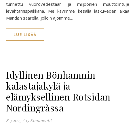
tunnettu vuorovedestään ja miljoonien muuttolintuj
levähtämispaikkana. Me kävimme kesällä laskuveden aika
Mandøn saarella, jolloin ajoimme…
LUE LISÄÄ
Idyllinen Bönhamnin
kalastajakylä ja
elämyksellinen Rotsidan
Nordingråssa
8.3.2023
/
15 Kommentit