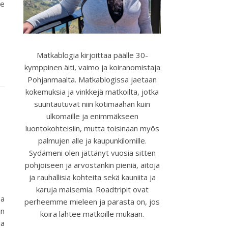
me
Matkablogia kirjoittaa päälle 30-
kymppinen äiti, vaimo ja koiranomistaja
Pohjanmaalta. Matkablogissa jaetaan
kokemuksia ja vinkkejä matkoilta, jotka
suuntautuvat niin kotimaahan kuin
ulkomaille ja enimmäkseen
luontokohteisiin, mutta toisinaan myös
palmujen alle ja kaupunkilomille.
Sydämeni olen jättänyt vuosia sitten
pohjoiseen ja arvostankin pieniä, aitoja
ja rauhallisia kohteita sekä kauniita ja
karuja maisemia. Roadtripit ovat
a
perheemme mieleen ja parasta on, jos
on
koira lähtee matkoille mukaan.
ja