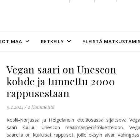
KOTIMAA
RETKEILY
YLEISTÄ MATKUSTAMI
Vegan saari on Unescon
kohde ja tunnettu 2000
rappusestaan
9.2.2024
/
2 Kommentit
Keski-Norjassa ja Helgelandin eteläosassa sijaitseva Veg
saari kuuluu Unescon maailmanperintöluetteloon. Veg
saarella on kuuluisat rappuset, joille eksyin aivan vahingoss