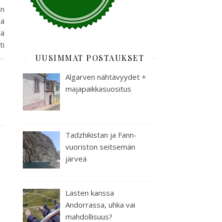
än
iä
tä
ti
…
UUSIMMAT POSTAUKSET
Algarven nähtävyydet +
majapaikkasuositus
Tadzhikistan ja Fann-
vuoriston seitsemän
järveä
Lasten kanssa
Andorrassa, uhka vai
mahdollisuus?