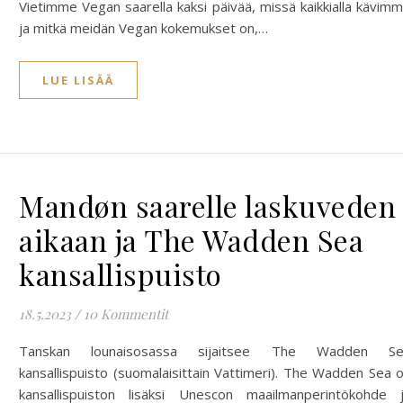
Vietimme Vegan saarella kaksi päivää, missä kaikkialla kävim
ja mitkä meidän Vegan kokemukset on,…
LUE LISÄÄ
Mandøn saarelle laskuveden
aikaan ja The Wadden Sea
kansallispuisto
18.5.2023
/
10 Kommentit
Tanskan lounaisosassa sijaitsee The Wadden Se
kansallispuisto (suomalaisittain Vattimeri). The Wadden Sea 
kansallispuiston lisäksi Unescon maailmanperintökohde 