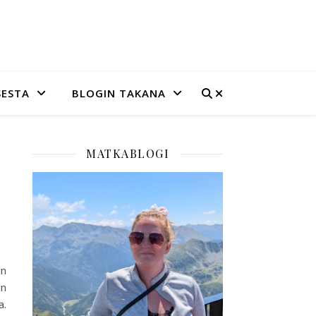
SESTA
BLOGIN TAKANA
MATKABLOGI
an
an
a.