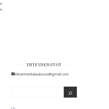
en
an
YHTEYDENOTOT
elinanmatkalaukussa@gmail.com