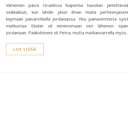
Viimeinen päivä Israelissa huipentui hauskan jännittävä
seikkailuun, kun lähdin yksin ilman muita perheenjäsen
käymään päiväretkellä Jordaniassa. Yksi painavimmista syis
matkustaa Eilatiin oli nimenomaan sen läheinen sijain
Jordaniaan. Pääkohteeni oli Petra, mutta matkanvarrella myös
LUE LISÄÄ