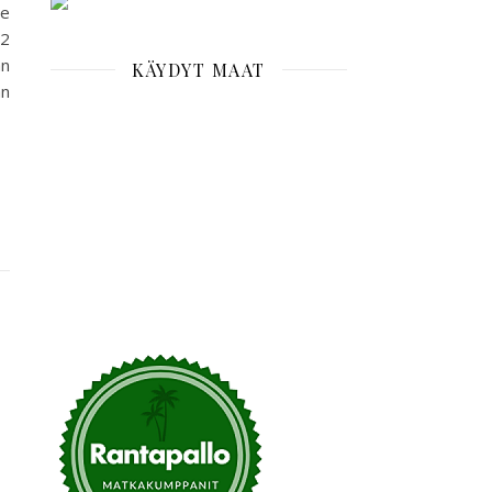
me
52
än
KÄYDYT MAAT
an