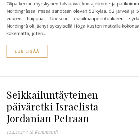
Olipa kerran myrskyinen talvipäivä, kun ajelimme ja patikoim
Nordingråssa, missä sanotaan olevan 52 kylää, 52 järveä ja 
vuoren huippua. Unescon maailmanperintöalueen syd
Nordingrå oli jäänyt syksyisellä Höga Kusten matkalla kokona
kokematta, joten…
LUE LISÄÄ
Seikkailuntäyteinen
päiväretki Israelista
Jordanian Petraan
12.2.2023
/
18 Kommentit