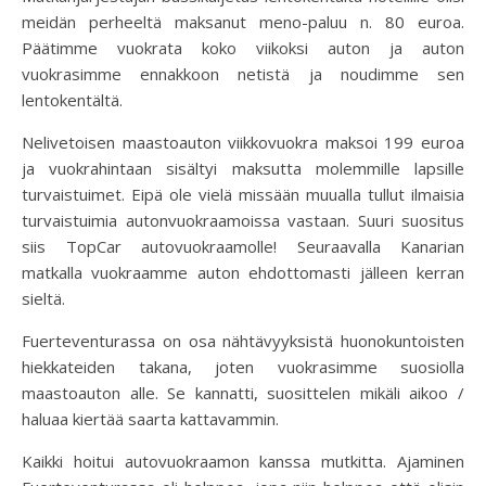
meidän perheeltä maksanut meno-paluu n. 80 euroa.
Päätimme vuokrata koko viikoksi auton ja auton
vuokrasimme ennakkoon netistä ja noudimme sen
lentokentältä.
Nelivetoisen maastoauton viikkovuokra maksoi 199 euroa
ja vuokrahintaan sisältyi maksutta molemmille lapsille
turvaistuimet. Eipä ole vielä missään muualla tullut ilmaisia
turvaistuimia autonvuokraamoissa vastaan. Suuri suositus
siis TopCar autovuokraamolle! Seuraavalla Kanarian
matkalla vuokraamme auton ehdottomasti jälleen kerran
sieltä.
Fuerteventurassa on osa nähtävyyksistä huonokuntoisten
hiekkateiden takana, joten vuokrasimme suosiolla
maastoauton alle. Se kannatti, suosittelen mikäli aikoo /
haluaa kiertää saarta kattavammin.
Kaikki hoitui autovuokraamon kanssa mutkitta. Ajaminen