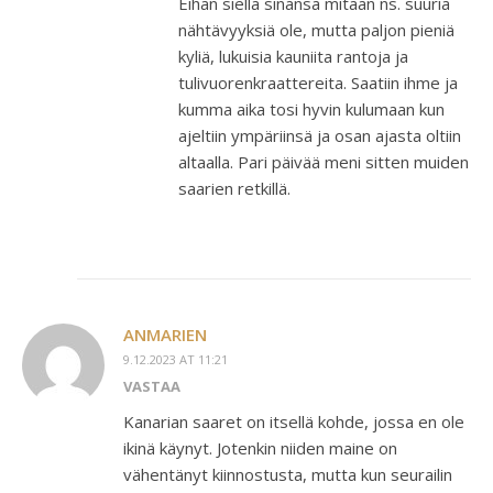
Eihän siellä sinänsä mitään ns. suuria
nähtävyyksiä ole, mutta paljon pieniä
kyliä, lukuisia kauniita rantoja ja
tulivuorenkraattereita. Saatiin ihme ja
kumma aika tosi hyvin kulumaan kun
ajeltiin ympäriinsä ja osan ajasta oltiin
altaalla. Pari päivää meni sitten muiden
saarien retkillä.
ANMARIEN
9.12.2023 AT 11:21
VASTAA
Kanarian saaret on itsellä kohde, jossa en ole
ikinä käynyt. Jotenkin niiden maine on
vähentänyt kiinnostusta, mutta kun seurailin