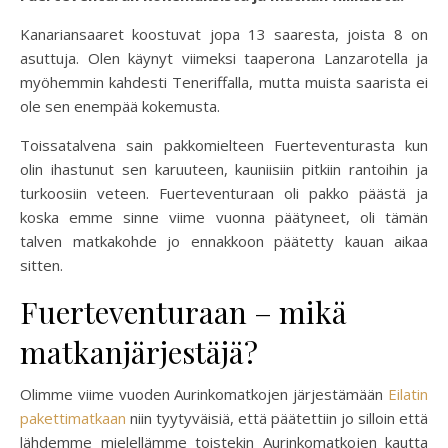
Kanariansaaret koostuvat jopa 13 saaresta, joista 8 on
asuttuja. Olen käynyt viimeksi taaperona Lanzarotella ja
myöhemmin kahdesti Teneriffalla, mutta muista saarista ei
ole sen enempää kokemusta.
Toissatalvena sain pakkomielteen Fuerteventurasta kun
olin ihastunut sen karuuteen, kauniisiin pitkiin rantoihin ja
turkoosiin veteen. Fuerteventuraan oli pakko päästä ja
koska emme sinne viime vuonna päätyneet, oli tämän
talven matkakohde jo ennakkoon päätetty kauan aikaa
sitten.
Fuerteventuraan – mikä
matkanjärjestäjä?
Olimme viime vuoden Aurinkomatkojen järjestämään
Eilatin
pakettimatkaan
niin tyytyväisiä, että päätettiin jo silloin että
lähdemme mielellämme toistekin Aurinkomatkojen kautta