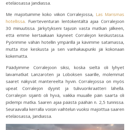
eteläosassa Jandiassa.
Me majoituimme koko viikon Corralejossa,
Las Marismas
hotellissa
. Fuerteventuran lentokentältä ajaa Corralejoon
30 minuutissa. Järkytykseni tajusin vasta matkan jälkeen,
että emme kertaakaan käyneet Corralejon keskustassa.
Pyörimme vähän hotellin ympärillä ja kävimme satamassa,
mutta itse keskusta ja sen vanhakaupunki jäi kokonaan
kokematta.
Päädyimme Corralejoon siksi, koska sieltä oli lyhyet
laivamatkat Lanzaroten ja Loboksen saarille, molemmat
saaret näkyvät mantereelta hyvin. Corralejossa on myös
upeat Corralejon dyynit ja tulivuorikraatteri lähellä.
Corralejon sijainti oli hyvä, vaikka muualle päin saarta oli
pidempi matka. Saaren ajaa päästä päähän n. 2,5 tunnissa.
Seuraavalla kerralla voisin vaihtelun vuoksi majoittua saaren
eteläosassa, Jandiassa.