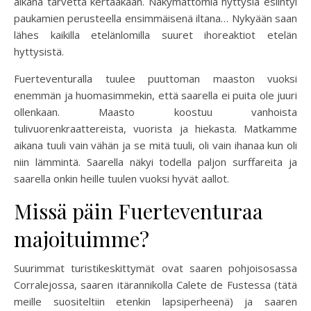
aikana tarvetta kertaakaan. Näkymättömiä hyttysiä esiintyi
paukamien perusteella ensimmäisenä iltana… Nykyään saan
lähes kaikilla etelänlomilla suuret ihoreaktiot etelän
hyttysistä.
Fuerteventuralla tuulee puuttoman maaston vuoksi
enemmän ja huomasimmekin, että saarella ei puita ole juuri
ollenkaan. Maasto koostuu vanhoista
tulivuorenkraattereista, vuorista ja hiekasta. Matkamme
aikana tuuli vain vähän ja se mitä tuuli, oli vain ihanaa kun oli
niin lämmintä. Saarella näkyi todella paljon surffareita ja
saarella onkin heille tuulen vuoksi hyvät aallot.
Missä päin Fuerteventuraa
majoituimme?
Suurimmat turistikeskittymät ovat saaren pohjoisosassa
Corralejossa, saaren itärannikolla Calete de Fustessa (tätä
meille suositeltiin etenkin lapsiperheenä) ja saaren