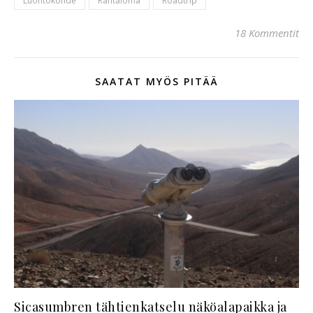
Luontokohde
Rantaloma
Roadtrip
18 Kommentit
SAATAT MYÖS PITÄÄ
Sicasumbren tähtienkatselu näköalapaikka ja