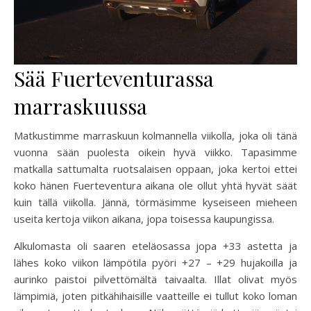
Sää Fuerteventurassa
marraskuussa
Matkustimme marraskuun kolmannella viikolla, joka oli tänä
vuonna sään puolesta oikein hyvä viikko. Tapasimme
matkalla sattumalta ruotsalaisen oppaan, joka kertoi ettei
koko hänen Fuerteventura aikana ole ollut yhtä hyvät säät
kuin tällä viikolla. Jännä, törmäsimme kyseiseen mieheen
useita kertoja viikon aikana, jopa toisessa kaupungissa.
Alkulomasta oli saaren eteläosassa jopa +33 astetta ja
lähes koko viikon lämpötila pyöri +27 – +29 hujakoilla ja
aurinko paistoi pilvettömältä taivaalta. Illat olivat myös
lämpimiä, joten pitkähihaisille vaatteille ei tullut koko loman