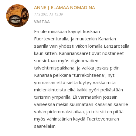
ANNE | ELÄMÄÄ NOMADINA
7.12.2023 AT 13:39
VASTAA
En ole minäkään käynyt koskaan
Fuerteventuralla, ja muutenkin Kanarian
saarilla vain yhdesti viikon lomalla Lanzarotella
kaun sitten. Kanariansaaret ovat nostaneet
suosiotaan myös diginomadien
talvehtimispaikkana, ja vaikka joskus pidin
Kanariaa pelkkänä ”turrekohteena”, nyt
ymmärrän että sieltä löytyy vaikka mitä
mielenkiintoista eikä kaikki pyöri pelkästään
turismin ympärillä. Eli varmaankin jossain
vaiheessa mekin suunnataan Kanarian saarille
vähän pidemmäksi aikaa, ja toki sitten pitää
myös vähintäänkin käydä Fuerteventuran
saarellakin.