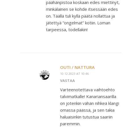
päähänpistoa koskaan edes miettinyt,
minkälainen se kohde itsessään edes
on. Täällä tuli kyllä päätä nollattua ja
jätettyä ”ongelmat” kotiin. Loman
tarpeessa, todellakin!
OUTI / NATTURA
10.12.2023 AT 10:46
VASTAA
Varteenotettava vaihtoehto
talvimatkalle! Kanariansaarilla
on jotenkin vähän nihkeä klangi
omassa päässä, ja sen takia
haluaisinkin tutustua saariin
paremmin.