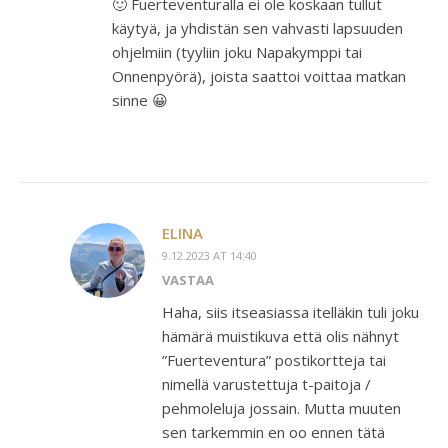
🙂 Fuerteventuralla ei ole koskaan tullut
käytyä, ja yhdistän sen vahvasti lapsuuden
ohjelmiin (tyyliin joku Napakymppi tai
Onnenpyörä), joista saattoi voittaa matkan
sinne 😀
ELINA
9.12.2023 AT 14:40
VASTAA
Haha, siis itseasiassa itelläkin tuli joku
hämärä muistikuva että olis nähnyt
”Fuerteventura” postikortteja tai
nimellä varustettuja t-paitoja /
pehmoleluja jossain. Mutta muuten
sen tarkemmin en oo ennen tätä