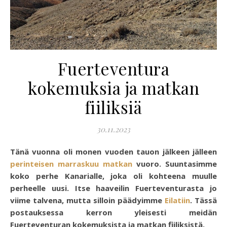
Fuerteventura
kokemuksia ja matkan
fiiliksiä
30.11.2023
Tänä vuonna oli monen vuoden tauon jälkeen jälleen
perinteisen marraskuu matkan
vuoro. Suuntasimme
koko perhe Kanarialle, joka oli kohteena muulle
perheelle uusi. Itse haaveilin Fuerteventurasta jo
viime talvena, mutta silloin päädyimme
Eilatiin
. Tässä
postauksessa kerron yleisesti meidän
Fuerteventuran kokemuksista ja matkan fiiliksistä.