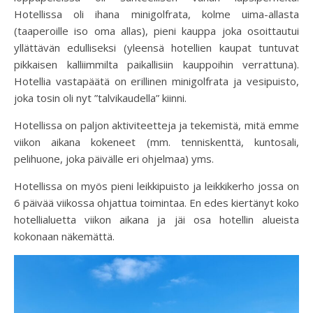
Hotellissa oli ihana minigolfrata, kolme uima-allasta
(taaperoille iso oma allas), pieni kauppa joka osoittautui
yllättävän edulliseksi (yleensä hotellien kaupat tuntuvat
pikkaisen kalliimmilta paikallisiin kauppoihin verrattuna).
Hotellia vastapäätä on erillinen minigolfrata ja vesipuisto,
joka tosin oli nyt ”talvikaudella” kiinni.
Hotellissa on paljon aktiviteetteja ja tekemistä, mitä emme
viikon aikana kokeneet (mm. tenniskenttä, kuntosali,
pelihuone, joka päivälle eri ohjelmaa) yms.
Hotellissa on myös pieni leikkipuisto ja leikkikerho jossa on
6 päivää viikossa ohjattua toimintaa. En edes kiertänyt koko
hotellialuetta viikon aikana ja jäi osa hotellin alueista
kokonaan näkemättä.