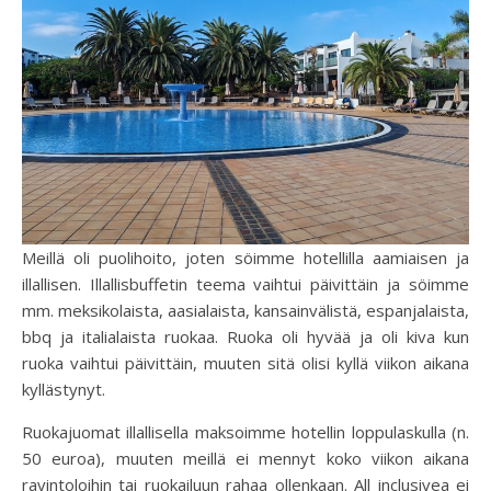
Meillä oli puolihoito, joten söimme hotellilla aamiaisen ja
illallisen. Illallisbuffetin teema vaihtui päivittäin ja söimme
mm. meksikolaista, aasialaista, kansainvälistä, espanjalaista,
bbq ja italialaista ruokaa. Ruoka oli hyvää ja oli kiva kun
ruoka vaihtui päivittäin, muuten sitä olisi kyllä viikon aikana
kyllästynyt.
Ruokajuomat illallisella maksoimme hotellin loppulaskulla (n.
50 euroa), muuten meillä ei mennyt koko viikon aikana
ravintoloihin tai ruokailuun rahaa ollenkaan. All inclusivea ei