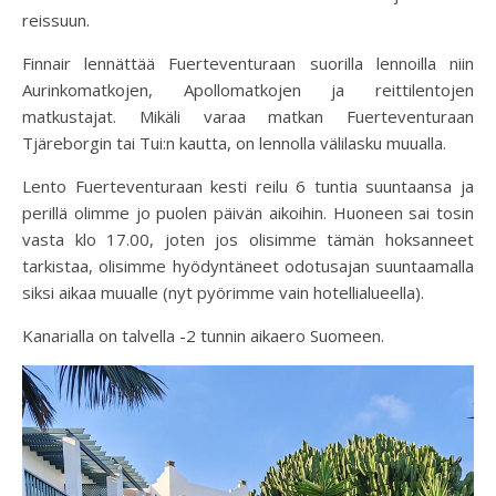
reissuun.
Finnair lennättää Fuerteventuraan suorilla lennoilla niin
Aurinkomatkojen, Apollomatkojen ja reittilentojen
matkustajat. Mikäli varaa matkan Fuerteventuraan
Tjäreborgin tai Tui:n kautta, on lennolla välilasku muualla.
Lento Fuerteventuraan kesti reilu 6 tuntia suuntaansa ja
perillä olimme jo puolen päivän aikoihin. Huoneen sai tosin
vasta klo 17.00, joten jos olisimme tämän hoksanneet
tarkistaa, olisimme hyödyntäneet odotusajan suuntaamalla
siksi aikaa muualle (nyt pyörimme vain hotellialueella).
Kanarialla on talvella -2 tunnin aikaero Suomeen.