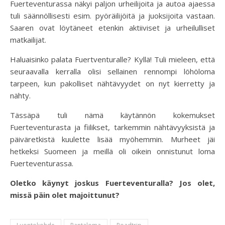
Fuerteventurassa näkyi paljon urheilijoita ja autoa ajaessa
tuli säännöllisesti esim. pyöräilijöitä ja juoksijoita vastaan.
Saaren ovat löytäneet etenkin aktiiviset ja urheilulliset
matkailijat.
Haluaisinko palata Fuertventuralle? Kyllä! Tuli mieleen, että
seuraavalla kerralla olisi sellainen rennompi löhöloma
tarpeen, kun pakolliset nähtävyydet on nyt kierretty ja
nähty.
Tässäpä tuli nämä käytännön kokemukset
Fuerteventurasta ja fiilikset, tarkemmin nähtävyyksistä ja
päiväretkistä kuulette lisää myöhemmin. Murheet jäi
hetkeksi Suomeen ja meillä oli oikein onnistunut loma
Fuerteventurassa.
Oletko käynyt joskus Fuerteventuralla? Jos olet,
missä päin olet majoittunut?