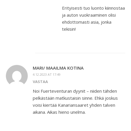
Erityisesti tuo luonto kiinnostaa
ja auton vuokraaminen olisi
ehdottomasti asia, jonka
tekisin!
MARI/ MAAILMA KOTINA
4.12.2023 AT 17:49
VASTAA
Noi Fuerteventuran dyynit – niiden tähden
pelkästään matkustaisin sinne. Ehkä joskus
voisi kiertää Kanariansaaret yhden talven
aikana. Aikas hieno unelma.