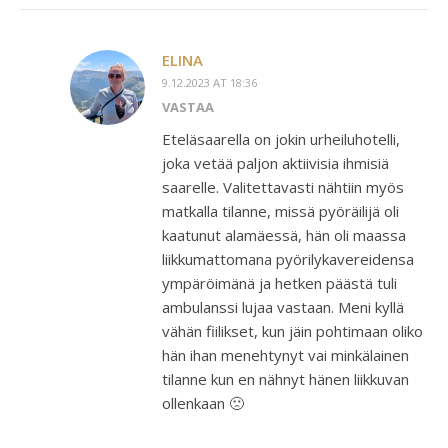
ELINA
9.12.2023 AT 18:36
VASTAA
Eteläsaarella on jokin urheiluhotelli,
joka vetää paljon aktiivisia ihmisiä
saarelle. Valitettavasti nähtiin myös
matkalla tilanne, missä pyöräilijä oli
kaatunut alamäessä, hän oli maassa
liikkumattomana pyörilykavereidensa
ympäröimänä ja hetken päästä tuli
ambulanssi lujaa vastaan. Meni kyllä
vähän fiilikset, kun jäin pohtimaan oliko
hän ihan menehtynyt vai minkälainen
tilanne kun en nähnyt hänen liikkuvan
ollenkaan 🙁