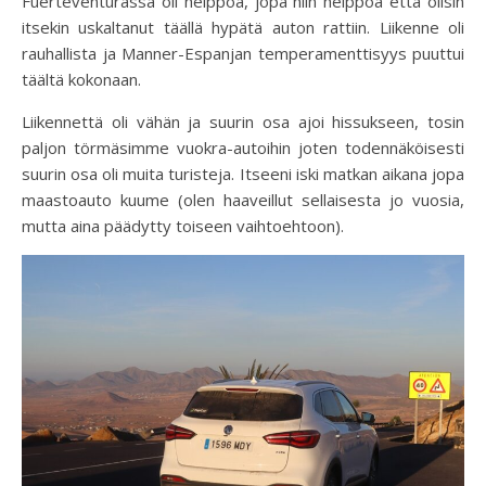
Fuerteventurassa oli helppoa, jopa niin helppoa että olisin
itsekin uskaltanut täällä hypätä auton rattiin. Liikenne oli
rauhallista ja Manner-Espanjan temperamenttisyys puuttui
täältä kokonaan.
Liikennettä oli vähän ja suurin osa ajoi hissukseen, tosin
paljon törmäsimme vuokra-autoihin joten todennäköisesti
suurin osa oli muita turisteja. Itseeni iski matkan aikana jopa
maastoauto kuume (olen haaveillut sellaisesta jo vuosia,
mutta aina päädytty toiseen vaihtoehtoon).