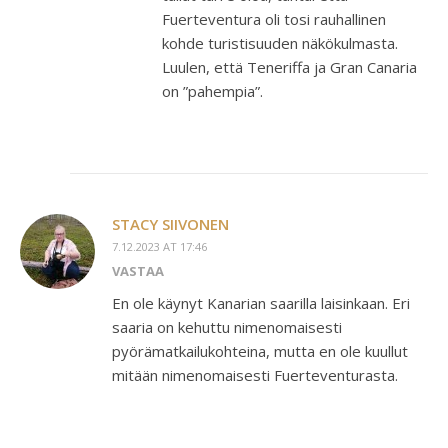
Fuerteventura oli tosi rauhallinen
kohde turistisuuden näkökulmasta.
Luulen, että Teneriffa ja Gran Canaria
on ”pahempia”.
STACY SIIVONEN
7.12.2023 AT 17:46
VASTAA
En ole käynyt Kanarian saarilla laisinkaan. Eri
saaria on kehuttu nimenomaisesti
pyörämatkailukohteina, mutta en ole kuullut
mitään nimenomaisesti Fuerteventurasta.