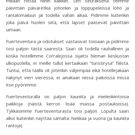
millään riittää niihin kaikkiin. Sen seuraksena teimme
päivittäin päiväretkiä johonkin ja loppupeleissä löhö ja
rantalomailuun jäi todella vähän aikaa. Pidimme kuitenkin
joka päivä huolen siitä, että lapset pääsevät päivittäin
uimaan.
Fuerteventura ja odotukset vastasivat toisiaan ja pidimme
tosi paljon tästä saaresta. Saari oli todella rauhallinen ja
koska hotellimme Corralejossa sijaitsi hieman keskustan
ulkopuolella, ei meille tullut kertaakaan ”turistirysä” fiilistä.
Tuntui, että täällä oli jotenkin väljempää eikä hotellejakaan
näkynyt vieri vieressä, ei ainakaan niissä paikoissa missä
itse pyörimme.
Fuerteventuralla on paljon kauniita ja mielenkiintoisia
paikkoja (näistä kerron lisää muissa postauksissa).
Tykkäsimme Fuerteventurasta tosi paljon. Lopulta saari
alkoi kuitenkin näyttää samalta: hiekkaa ja vuoria (ja kauniita
rantoja).