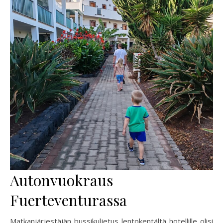
Autonvuokraus
Fuerteventurassa
Matkanjärjestäjän bussikuljetus lentokentältä hotellille olisi