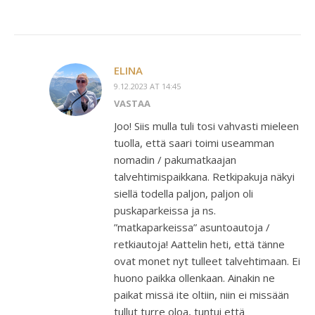
ELINA
9.12.2023 AT 14:45
VASTAA
Joo! Siis mulla tuli tosi vahvasti mieleen
tuolla, että saari toimi useamman
nomadin / pakumatkaajan
talvehtimispaikkana. Retkipakuja näkyi
siellä todella paljon, paljon oli
puskaparkeissa ja ns.
”matkaparkeissa” asuntoautoja /
retkiautoja! Aattelin heti, että tänne
ovat monet nyt tulleet talvehtimaan. Ei
huono paikka ollenkaan. Ainakin ne
paikat missä ite oltiin, niin ei missään
tullut turre oloa, tuntui että