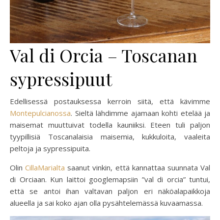
Val di Orcia – Toscanan
sypressipuut
Edellisessä postauksessa kerroin siitä, että kävimme
Montepulcianossa
. Sieltä lähdimme ajamaan kohti etelää ja
maisemat muuttuivat todella kauniiksi. Eteen tuli paljon
tyypillisiä Toscanalaisia maisemia, kukkuloita, vaaleita
peltoja ja sypressipuita.
Olin
CillaMarialta
saanut vinkin, että kannattaa suunnata Val
di Orciaan. Kun laittoi googlemapsiin ”val di orcia” tuntui,
että se antoi ihan valtavan paljon eri näköalapaikkoja
alueella ja sai koko ajan olla pysähtelemässä kuvaamassa.