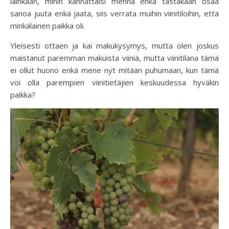
lainkaan, mihin kannattaisi mennä enkä tästäkään osaa
sanoa juuta enkä jaata, siis verrata muihin viinitiloihin, että
minkälainen paikka oli.
Yleisesti ottaen ja kai makukysymys, mutta olen joskus
maistanut paremman makuista viiniä, mutta viinitilana tämä
ei ollut huono enkä mene nyt mitään puhumaan, kun tämä
voi olla parempien viinitietäjien keskuudessa hyväkin
paikka?