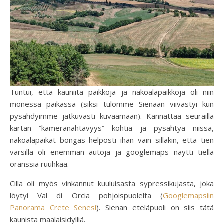
Tuntui, että kauniita paikkoja ja näköalapaikkoja oli niin
monessa paikassa (siksi tulomme Sienaan viivästyi kun
pysähdyimme jatkuvasti kuvaamaan). Kannattaa seurailla
kartan ”kameranähtävyys” kohtia ja pysähtyä niissä,
näköalapaikat bongas helposti ihan vain silläkin, että tien
varsilla oli enemmän autoja ja googlemaps näytti tiellä
oranssia ruuhkaa.
Cilla oli myös vinkannut kuuluisasta sypressikujasta, joka
löytyi Val di Orcia pohjoispuolelta (
Googlemapsiin
Panorama Crete Senesi
). Sienan eteläpuoli on siis tätä
kaunista maalaisidylliä.