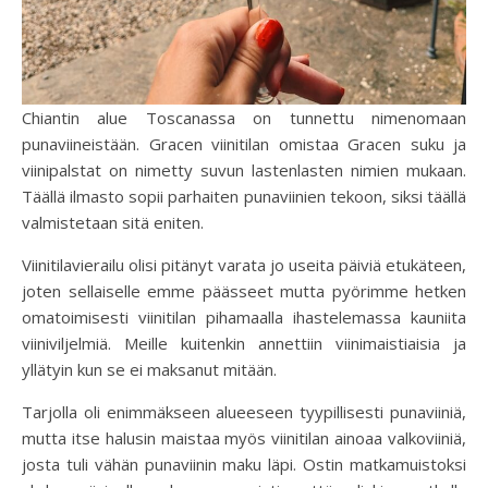
Chiantin alue Toscanassa on tunnettu nimenomaan
punaviineistään. Gracen viinitilan omistaa Gracen suku ja
viinipalstat on nimetty suvun lastenlasten nimien mukaan.
Täällä ilmasto sopii parhaiten punaviinien tekoon, siksi täällä
valmistetaan sitä eniten.
Viinitilavierailu olisi pitänyt varata jo useita päiviä etukäteen,
joten sellaiselle emme päässeet mutta pyörimme hetken
omatoimisesti viinitilan pihamaalla ihastelemassa kauniita
viiniviljelmiä. Meille kuitenkin annettiin viinimaistiaisia ja
yllätyin kun se ei maksanut mitään.
Tarjolla oli enimmäkseen alueeseen tyypillisesti punaviiniä,
mutta itse halusin maistaa myös viinitilan ainoaa valkoviiniä,
josta tuli vähän punaviinin maku läpi. Ostin matkamuistoksi