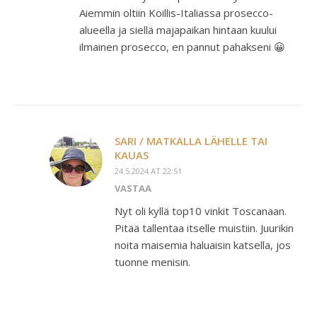
Aiemmin oltiin Koillis-Italiassa prosecco-
alueella ja siellä majapaikan hintaan kuului
ilmainen prosecco, en pannut pahakseni 😀
SARI / MATKALLA LÄHELLE TAI
KAUAS
24.5.2024 AT 22:51
VASTAA
Nyt oli kyllä top10 vinkit Toscanaan.
Pitää tallentaa itselle muistiin. Juurikin
noita maisemia haluaisin katsella, jos
tuonne menisin.