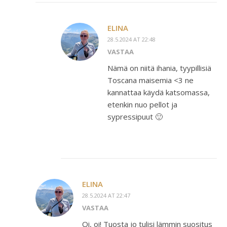
ELINA
28.5.2024 AT 22:48
VASTAA
Nämä on niitä ihania, tyypillisiä
Toscana maisemia <3 ne
kannattaa käydä katsomassa,
etenkin nuo pellot ja
sypressipuut 🙂
ELINA
28.5.2024 AT 22:47
VASTAA
Oi, oi! Tuosta jo tulisi lämmin suositus