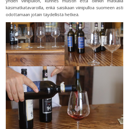
yhden viinipullon, kunnes muistin että olinkin matkalla
käsimatkatavaroilla, enkä saisikaan viinipulloa suomeen asti
odottamaan jotain täydellistä hetkeä.