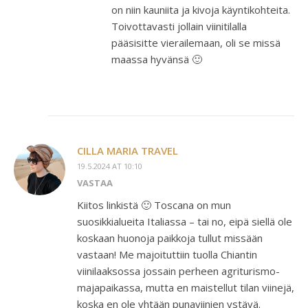
on niin kauniita ja kivoja käyntikohteita.
Toivottavasti jollain viinitilalla
pääsisitte vierailemaan, oli se missä
maassa hyvänsä 🙂
CILLA MARIA TRAVEL
19.5.2024 AT 10:10
VASTAA
Kiitos linkistä 🙂 Toscana on mun
suosikkialueita Italiassa – tai no, eipä siellä ole
koskaan huonoja paikkoja tullut missään
vastaan! Me majoituttiin tuolla Chiantin
viinilaaksossa jossain perheen agriturismo-
majapaikassa, mutta en maistellut tilan viinejä,
koska en ole yhtään punaviinien ystävä.