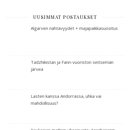
UUSIMMAT POSTAUKSET
Algarven nähtävyydet + majapaikkasuositus
Tadzhikistan ja Fann-vuoriston seitsemän
järveä
Lasten kanssa Andorrassa, uhka vai
mahdollisuus?
Kaukasian matkan yheenveto: Azerbaijanin