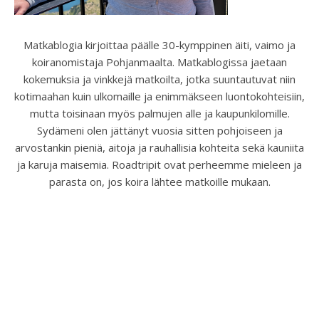
Matkablogia kirjoittaa päälle 30-kymppinen äiti, vaimo ja
koiranomistaja Pohjanmaalta. Matkablogissa jaetaan
kokemuksia ja vinkkejä matkoilta, jotka suuntautuvat niin
kotimaahan kuin ulkomaille ja enimmäkseen luontokohteisiin,
mutta toisinaan myös palmujen alle ja kaupunkilomille.
Sydämeni olen jättänyt vuosia sitten pohjoiseen ja
arvostankin pieniä, aitoja ja rauhallisia kohteita sekä kauniita
ja karuja maisemia. Roadtripit ovat perheemme mieleen ja
parasta on, jos koira lähtee matkoille mukaan.