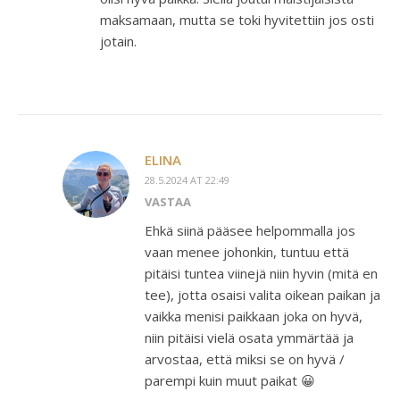
maksamaan, mutta se toki hyvitettiin jos osti
jotain.
ELINA
28.5.2024 AT 22:49
VASTAA
Ehkä siinä pääsee helpommalla jos
vaan menee johonkin, tuntuu että
pitäisi tuntea viinejä niin hyvin (mitä en
tee), jotta osaisi valita oikean paikan ja
vaikka menisi paikkaan joka on hyvä,
niin pitäisi vielä osata ymmärtää ja
arvostaa, että miksi se on hyvä /
parempi kuin muut paikat 😀