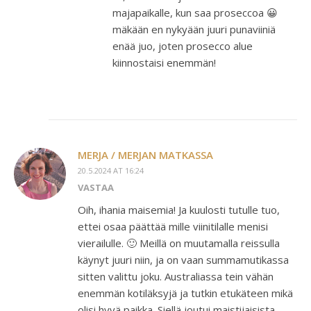
majapaikalle, kun saa proseccoa 😀
mäkään en nykyään juuri punaviiniä
enää juo, joten prosecco alue
kiinnostaisi enemmän!
MERJA / MERJAN MATKASSA
20.5.2024 AT 16:24
VASTAA
Oih, ihania maisemia! Ja kuulosti tutulle tuo,
ettei osaa päättää mille viinitilalle menisi
vierailulle. 🙂 Meillä on muutamalla reissulla
käynyt juuri niin, ja on vaan summamutikassa
sitten valittu joku. Australiassa tein vähän
enemmän kotiläksyjä ja tutkin etukäteen mikä
olisi hyvä paikka. Siellä joutui maistijaisista