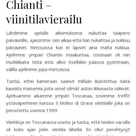
Chianti –
viinitilavierailu
Lähdimme ajelulle aikomuksena nukuttaa taapero
päiväunille, ajaisimme sen aikaa että hän nukahtaa ja nukkuu
päiväunet. Reissuissa kun ei lapset aina malta nukkua.
Ajelimme ympäri Chiantin maakuntaa, toisinaan oli niin
mutkikkaita teitä että alkoi itselläkin päässä pyörimään,
välillä ajelimme jopa metsässä.
Tuntui, ettei kameraan saanut millään ikuistettua näitä
kauniita maisemia joita omat silmät auton ikkunasta näkivät.
Ajeltuamme aikamme ympäri Toscanaa, sovimme treffit
ystäväperheen kanssa Il Molino di Grace viinitilalle joka on
perustettu vuonna 1999.
Viinitiloja on Toscanassa useita ja tuntui, että teiden varsilla
oli koko ajan jokin viinitila lähellä. En ollut perehtynyt