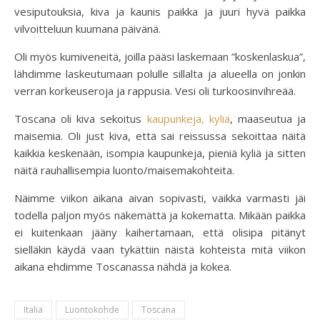
vesiputouksia, kiva ja kaunis paikka ja juuri hyvä paikka
vilvoitteluun kuumana päivänä.
Oli myös kumiveneitä, joilla pääsi laskemaan ”koskenlaskua”,
lähdimme laskeutumaan polulle sillalta ja alueella on jonkin
verran korkeuseroja ja rappusia. Vesi oli turkoosinvihreää.
Toscana oli kiva sekoitus
kaupunkeja, kyliä
, maaseutua ja
maisemia. Oli just kiva, että sai reissussa sekoittaa näitä
kaikkia keskenään, isompia kaupunkeja, pieniä kyliä ja sitten
näitä rauhallisempia luonto/maisemakohteita.
Näimme viikon aikana aivan sopivasti, vaikka varmasti jäi
todella paljon myös näkemättä ja kokematta. Mikään paikka
ei kuitenkaan jääny kaihertamaan, että olisipa pitänyt
sielläkin käydä vaan tykättiin näistä kohteista mitä viikon
aikana ehdimme Toscanassa nähdä ja kokea.
Italia
Luontokohde
Toscana