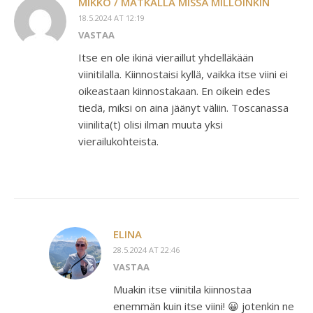
MIKKO / MATKALLA MISSÄ MILLOINKIN
18.5.2024 AT 12:19
VASTAA
Itse en ole ikinä vieraillut yhdelläkään
viinitilalla. Kiinnostaisi kyllä, vaikka itse viini ei
oikeastaan kiinnostakaan. En oikein edes
tiedä, miksi on aina jäänyt väliin. Toscanassa
viinilita(t) olisi ilman muuta yksi
vierailukohteista.
ELINA
28.5.2024 AT 22:46
VASTAA
Muakin itse viinitila kiinnostaa
enemmän kuin itse viini! 😀 jotenkin ne