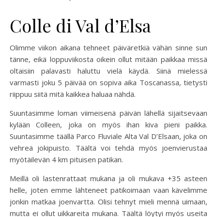
Colle di Val d’Elsa
Olimme viikon aikana tehneet päiväretkiä vähän sinne sun
tänne, eikä loppuviikosta oikein ollut mitään paikkaa missä
oltaisiin palavasti haluttu vielä käydä. Siinä mielessä
varmasti joku 5 päivää on sopiva aika Toscanassa, tietysti
riippuu siitä mitä kaikkea haluaa nähdä.
Suuntasimme loman viimeisenä päivän lähellä sijaitsevaan
kylään Colleen, joka on myös ihan kiva pieni paikka.
Suuntasimme täällä Parco Fluviale Alta Val D’Elsaan, joka on
vehreä jokipuisto. Täältä voi tehdä myös joenvierustaa
myötäilevän 4 km pituisen patikan.
Meillä oli lastenrattaat mukana ja oli mukava +35 asteen
helle, joten emme lähteneet patikoimaan vaan kävelimme
jonkin matkaa joenvartta. Olisi tehnyt mieli mennä uimaan,
mutta ei ollut uikkareita mukana. Täältä löytyi myös useita