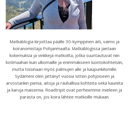
Matkablogia kirjoittaa päälle 30-kymppinen äiti, vaimo ja
koiranomistaja Pohjanmaalta. Matkablogissa jaetaan
kokemuksia ja vinkkejä matkoilta, jotka suuntautuvat niin
kotimaahan kuin ulkomaille ja enimmäkseen luontokohteisiin,
mutta toisinaan myös palmujen alle ja kaupunkilomille.
Sydämeni olen jättänyt vuosia sitten pohjoiseen ja
arvostankin pieniä, aitoja ja rauhallisia kohteita sekä kauniita
ja karuja maisemia. Roadtripit ovat perheemme mieleen ja
parasta on, jos koira lähtee matkoille mukaan.