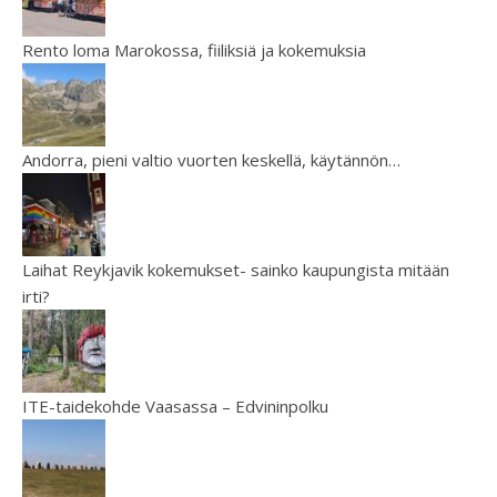
Rento loma Marokossa, fiiliksiä ja kokemuksia
Andorra, pieni valtio vuorten keskellä, käytännön…
Laihat Reykjavik kokemukset- sainko kaupungista mitään
irti?
ITE-taidekohde Vaasassa – Edvininpolku