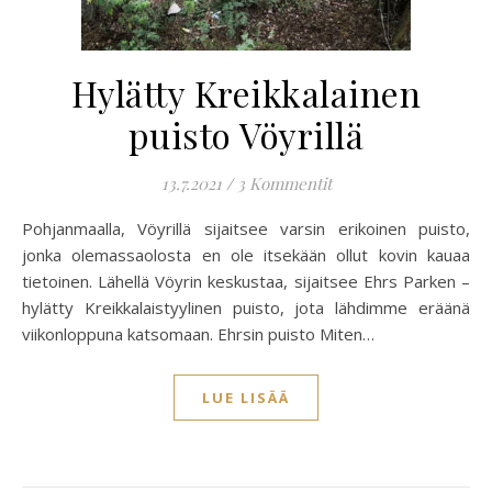
Hylätty Kreikkalainen
puisto Vöyrillä
13.7.2021
/
3 Kommentit
Pohjanmaalla, Vöyrillä sijaitsee varsin erikoinen puisto,
jonka olemassaolosta en ole itsekään ollut kovin kauaa
tietoinen. Lähellä Vöyrin keskustaa, sijaitsee Ehrs Parken –
hylätty Kreikkalaistyylinen puisto, jota lähdimme eräänä
viikonloppuna katsomaan. Ehrsin puisto Miten…
LUE LISÄÄ