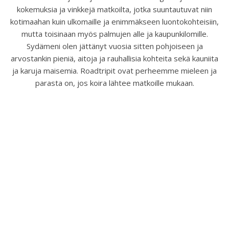
kokemuksia ja vinkkejä matkoilta, jotka suuntautuvat niin
kotimaahan kuin ulkomaille ja enimmäkseen luontokohteisiin,
mutta toisinaan myös palmujen alle ja kaupunkilomille.
Sydämeni olen jättänyt vuosia sitten pohjoiseen ja
arvostankin pieniä, aitoja ja rauhallisia kohteita sekä kauniita
ja karuja maisemia. Roadtripit ovat perheemme mieleen ja
parasta on, jos koira lähtee matkoille mukaan.