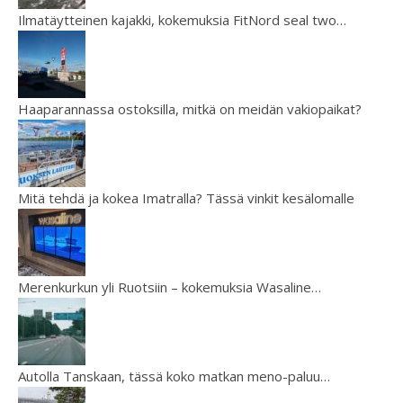
Ilmatäytteinen kajakki, kokemuksia FitNord seal two…
Haaparannassa ostoksilla, mitkä on meidän vakiopaikat?
Mitä tehdä ja kokea Imatralla? Tässä vinkit kesälomalle
Merenkurkun yli Ruotsiin – kokemuksia Wasaline…
Autolla Tanskaan, tässä koko matkan meno-paluu…