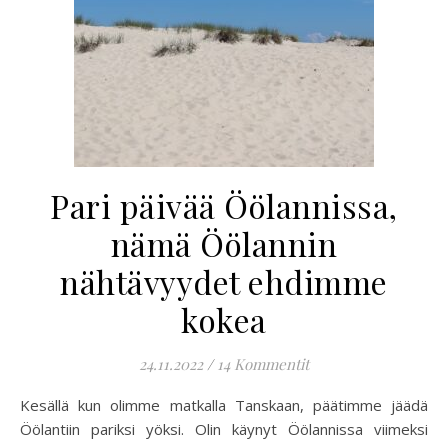
Pari päivää Öölannissa,
nämä Öölannin
nähtävyydet ehdimme
kokea
24.11.2022
/
14 Kommentit
Kesällä kun olimme matkalla Tanskaan, päätimme jäädä
Öölantiin pariksi yöksi. Olin käynyt Öölannissa viimeksi