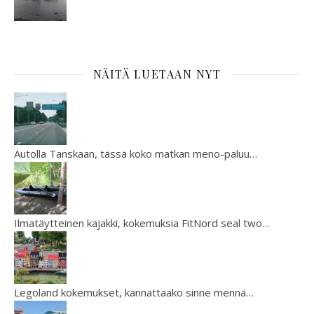
NÄITÄ LUETAAN NYT
Autolla Tanskaan, tässä koko matkan meno-paluu…
Ilmatäytteinen kajakki, kokemuksia FitNord seal two…
Legoland kokemukset, kannattaako sinne mennä…