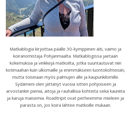
Matkablogia kirjoittaa päälle 30-kymppinen äiti, vaimo ja
koiranomistaja Pohjanmaalta. Matkablogissa jaetaan
kokemuksia ja vinkkejä matkoilta, jotka suuntautuvat niin
kotimaahan kuin ulkomaille ja enimmäkseen luontokohteisiin,
mutta toisinaan myös palmujen alle ja kaupunkilomille.
Sydämeni olen jättänyt vuosia sitten pohjoiseen ja
arvostankin pieniä, aitoja ja rauhallisia kohteita sekä kauniita
ja karuja maisemia. Roadtripit ovat perheemme mieleen ja
parasta on, jos koira lähtee matkoille mukaan.