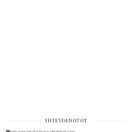
YHTEYDENOTOT
elinanmatkalaukussa@gmail.com