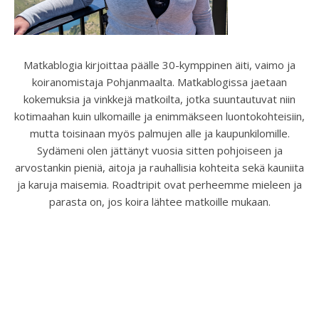
Matkablogia kirjoittaa päälle 30-kymppinen äiti, vaimo ja
koiranomistaja Pohjanmaalta. Matkablogissa jaetaan
kokemuksia ja vinkkejä matkoilta, jotka suuntautuvat niin
kotimaahan kuin ulkomaille ja enimmäkseen luontokohteisiin,
mutta toisinaan myös palmujen alle ja kaupunkilomille.
Sydämeni olen jättänyt vuosia sitten pohjoiseen ja
arvostankin pieniä, aitoja ja rauhallisia kohteita sekä kauniita
ja karuja maisemia. Roadtripit ovat perheemme mieleen ja
parasta on, jos koira lähtee matkoille mukaan.