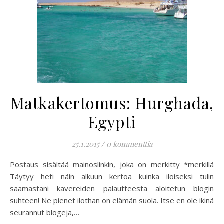
Matkakertomus: Hurghada,
Egypti
25.1.2015
/
0 kommenttia
Postaus sisältää mainoslinkin, joka on merkitty *merkillä
Täytyy heti näin alkuun kertoa kuinka iloiseksi tulin
saamastani kavereiden palautteesta aloitetun blogin
suhteen! Ne pienet ilothan on elämän suola. Itse en ole ikinä
seurannut blogeja,…