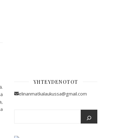
YHTEYDENOTOT
ä.
elinanmatkalaukussa@gmail.com
ää
a,
va