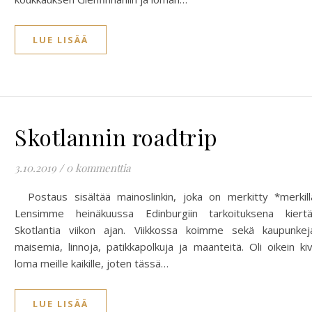
LUE LISÄÄ
Skotlannin roadtrip
3.10.2019
/
0 kommenttia
Postaus sisältää mainoslinkin, joka on merkitty *merkill
Lensimme heinäkuussa Edinburgiin tarkoituksena kiert
Skotlantia viikon ajan. Viikkossa koimme sekä kaupunkej
maisemia, linnoja, patikkapolkuja ja maanteitä. Oli oikein ki
loma meille kaikille, joten tässä…
LUE LISÄÄ