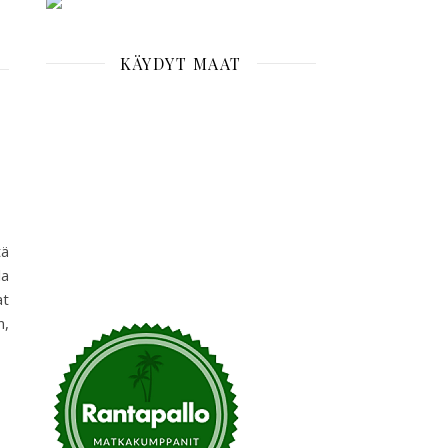
KÄYDYT MAAT
tä
la
at
n,