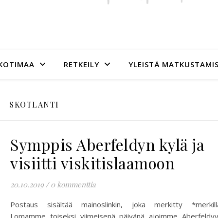
KOTIMAA
RETKEILY
YLEISTÄ MATKUSTAMI
SKOTLANTI
Symppis Aberfeldyn kylä ja
visiitti viskitislaamoon
20.10.2019
/
0 kommenttia
Postaus sisältää mainoslinkin, joka merkitty *merkill
Lomamme toiseksi viimeisenä päivänä ajoimme Aberfeldy