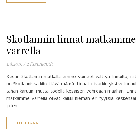
Skotlannin linnat matkamme
varrella
1.8.2019
/
2 Kommentit
Kesän Skotlannin matkalla emme voineet välttyä linnoilta, nii
on Skotlannissa kiitettävä määrä. Linnat olivatkin yksi vetonau
tähän karuun, mutta todella kesäisen vehreään maahan. Linn
matkamme varrella olivat kaikki hieman eri tyylisiä keskenää
joten…
LUE LISÄÄ