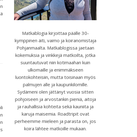
en
tä
Matkablogia kirjoittaa päälle 30-
kymppinen äiti, vaimo ja koiranomistaja
Pohjanmaalta. Matkablogissa jaetaan
kokemuksia ja vinkkejä matkoilta, jotka
suuntautuvat niin kotimaahan kuin
ulkomaille ja enimmäkseen
luontokohteisiin, mutta toisinaan myös
palmujen alle ja kaupunkilomille.
Sydämeni olen jättänyt vuosia sitten
pohjoiseen ja arvostankin pieniä, aitoja
ja rauhallisia kohteita sekä kauniita ja
li
karuja maisemia. Roadtripit ovat
an
perheemme mieleen ja parasta on, jos
in
koira lähtee matkoille mukaan.
ys