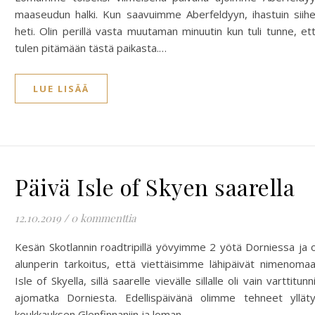
maaseudun halki. Kun saavuimme Aberfeldyyn, ihastuin siih
heti. Olin perillä vasta muutaman minuutin kun tuli tunne, et
tulen pitämään tästä paikasta.…
LUE LISÄÄ
Päivä Isle of Skyen saarella
12.10.2019
/
0 kommenttia
Kesän Skotlannin roadtripillä yövyimme 2 yötä Dorniessa ja o
alunperin tarkoitus, että viettäisimme lähipäivät nimenoma
Isle of Skyella, sillä saarelle vievälle sillalle oli vain varttitunn
ajomatka Dorniesta. Edellispäivänä olimme tehneet yllät
koukkauksen Glenfinnaniin ja loman…