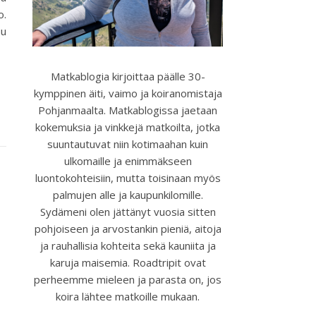
o.
u
Matkablogia kirjoittaa päälle 30-
kymppinen äiti, vaimo ja koiranomistaja
Pohjanmaalta. Matkablogissa jaetaan
kokemuksia ja vinkkejä matkoilta, jotka
suuntautuvat niin kotimaahan kuin
ulkomaille ja enimmäkseen
luontokohteisiin, mutta toisinaan myös
palmujen alle ja kaupunkilomille.
Sydämeni olen jättänyt vuosia sitten
pohjoiseen ja arvostankin pieniä, aitoja
ja rauhallisia kohteita sekä kauniita ja
karuja maisemia. Roadtripit ovat
perheemme mieleen ja parasta on, jos
koira lähtee matkoille mukaan.