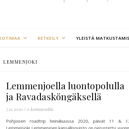
KOTIMAA
RETKEILY
YLEISTÄ MATKUSTAMI
LEMMENJOKI
Lemmenjoella luontopolulla
ja Ravadasköngäksellä
7.11.2020
/
0 kommenttia
Pohjoisen roadtrip heinäkuussa 2020, päivät 11 & 1
Lemmenjoki Lemmenjoen kansallispuisto on perustettu vuon