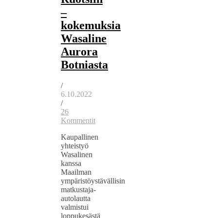
–
kokemuksia
Wasaline
Aurora
Botniasta
/
6.10.2022
/
26
Kommentit
Kaupallinen
yhteistyö
Wasalinen
kanssa
Maailman
ympäristöystävällisin
matkustaja-
autolautta
valmistui
loppukesästä