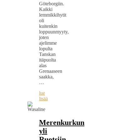
Göteborgiin.
Kaikki
lemmikkihytit
oli
kuitenkin
loppuunmyyty,
joten
ajelimme
lopulta
Tanskan
itäpuolta
alas
Grenaaseen
saakka,
…
lue
lisää
Merenkurkun
yli
Ruotsiin