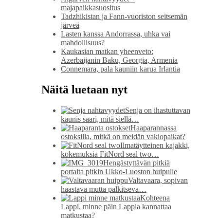
majapaikkasuositus
Tadzhikistan ja Fann-vuoriston seitsemän
järveä
Lasten kanssa Andorrassa, uhka vai
mahdollisuus?
Kaukasian matkan yheenveto:
Azerbaijanin Baku, Georgia, Armenia
Connemara, pala kauniin karua Irlantia
Näitä luetaan nyt
Senja on ihastuttavan
kaunis saari, mitä siellä…
Haaparannassa
ostoksilla, mitkä on meidän vakiopaikat?
Ilmatäytteinen kajakki,
kokemuksia FitNord seal two…
Hengästyttävän pitkiä
portaita pitkin Ukko-Luoston huipulle
Valtavaara, sopivan
haastava mutta palkitseva…
Kohteena
Lappi, minne päin Lappia kannattaa
matkustaa?