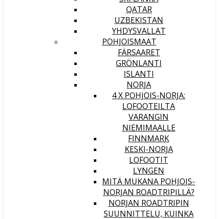
QATAR
UZBEKISTAN
YHDYSVALLAT
POHJOISMAAT
FÄRSAARET
GRÖNLANTI
ISLANTI
NORJA
4 X POHJOIS-NORJA:
LOFOOTEILTA
VARANGIN
NIEMIMAALLE
FINNMARK
KESKI-NORJA
LOFOOTIT
LYNGEN
MITÄ MUKANA POHJOIS-
NORJAN ROADTRIPILLÄ?
NORJAN ROADTRIPIN
SUUNNITTELU, KUINKA