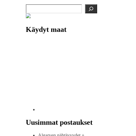
Etsi
Käydyt maat
Uusimmat postaukset
Algarven nähtävyydet +