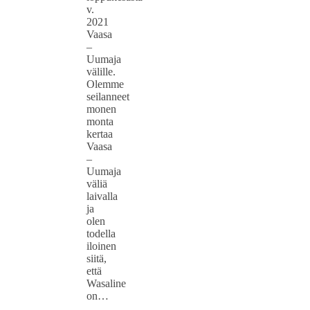
v.
2021
Vaasa
–
Uumaja
välille.
Olemme
seilanneet
monen
monta
kertaa
Vaasa
–
Uumaja
väliä
laivalla
ja
olen
todella
iloinen
siitä,
että
Wasaline
on…