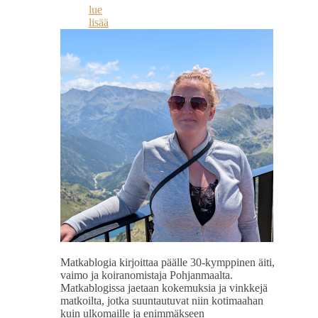
lue
lisää
Matkablogia kirjoittaa päälle 30-kymppinen äiti,
vaimo ja koiranomistaja Pohjanmaalta.
Matkablogissa jaetaan kokemuksia ja vinkkejä
matkoilta, jotka suuntautuvat niin kotimaahan
kuin ulkomaille ja enimmäkseen