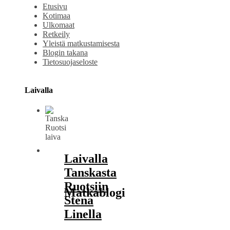
Etusivu
Kotimaa
Ulkomaat
Retkeily
Yleistä matkustamisesta
Blogin takana
Tietosuojaseloste
Laivalla
Laivalla
Tanskasta
Ruotsiin
Matkablogi
Stena
Linella