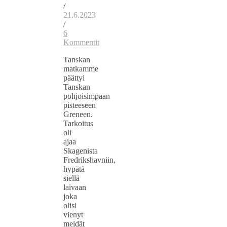
/
21.6.2023
/
6
Kommentit
Tanskan
matkamme
päättyi
Tanskan
pohjoisimpaan
pisteeseen
Greneen.
Tarkoitus
oli
ajaa
Skagenista
Fredrikshavniin,
hypätä
siellä
laivaan
joka
olisi
vienyt
meidät