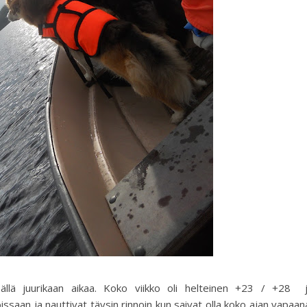
ällä juurikaan aikaa. Koko viikko oli helteinen +23 / +28 
oissaan ja nauttivat täysin rinnoin kun saivat olla koko ajan vapaan