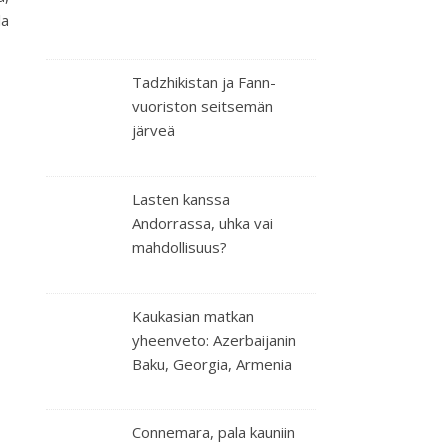
la
Tadzhikistan ja Fann-
vuoriston seitsemän
järveä
Lasten kanssa
Andorrassa, uhka vai
mahdollisuus?
Kaukasian matkan
yheenveto: Azerbaijanin
Baku, Georgia, Armenia
Connemara, pala kauniin