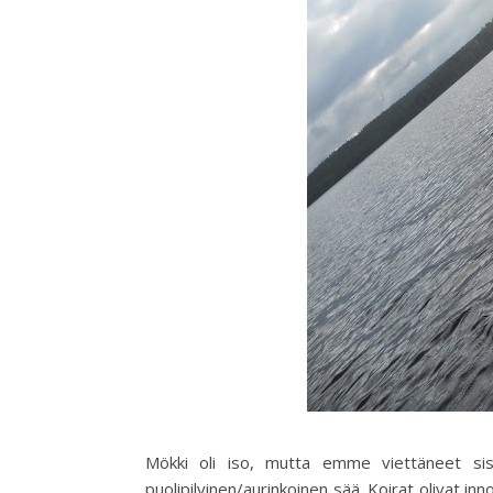
Mökki oli iso, mutta emme viettäneet sis
puolipilvinen/aurinkoinen sää. Koirat olivat inn