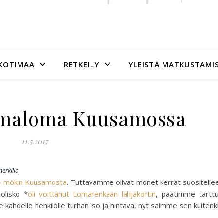
KOTIMAA
RETKEILY
YLEISTÄ MATKUSTAMI
lmaloma Kuusamossa
11.5.2017
erkillä
o mökin Kuusamosta
. Tuttavamme olivat monet kerrat suositelle
olisko *
oli voittanut Lomarenkaan lahjakortin
, päätimme tartt
e kahdelle henkilölle turhan iso ja hintava, nyt saimme sen kuitenk