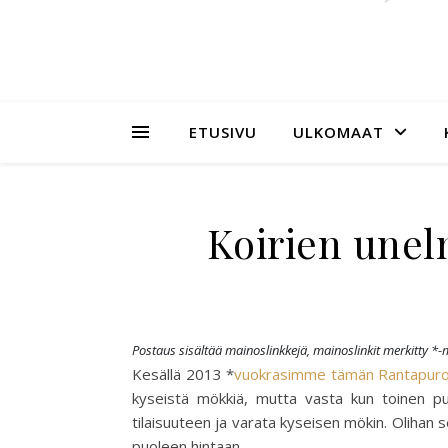
ETUSIVU
ULKOMAAT
Koirien une
Postaus sisältää mainoslinkkejä, mainoslinkit merkitty *-m
Kesällä 2013 *
vuokrasimme tämän Rantapur
kyseistä mökkiä, mutta vasta kun toinen pu
tilaisuuteen ja varata kyseisen mökin. Olihan s
puoleen hintaan.