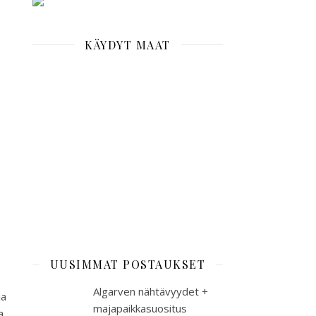
KÄYDYT MAAT
UUSIMMAT POSTAUKSET
Algarven nähtävyydet +
ja
majapaikkasuositus
a,