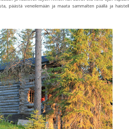
ta, päästä veneilemään ja maata sammalten päällä ja haistel