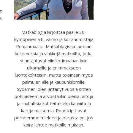
ti
si
Matkablogia kirjoittaa päälle 30-
kymppinen äiti, vaimo ja koiranomistaja
Pohjanmaalta. Matkablogissa jaetaan
kokemuksia ja vinkkejä matkoilta, jotka
suuntautuvat niin kotimaahan kuin
ulkomaille ja enimmäkseen
luontokohteisiin, mutta toisinaan myös
palmujen alle ja kaupunkilomille.
Sydämeni olen jättänyt vuosia sitten
pohjoiseen ja arvostankin pieniä, aitoja
ja rauhallisia kohteita sekä kauniita ja
karuja maisemia. Roadtripit ovat
perheemme mieleen ja parasta on, jos
koira lähtee matkoille mukaan.