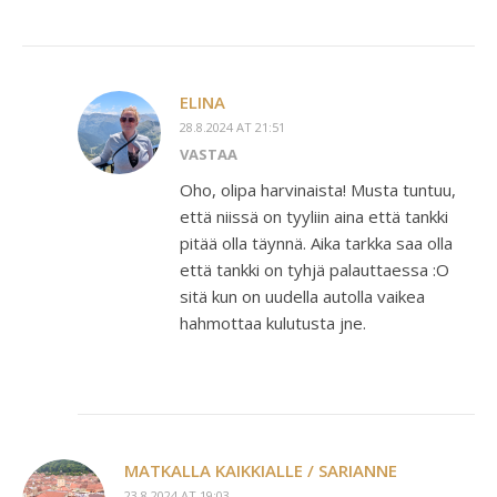
ELINA
28.8.2024 AT 21:51
VASTAA
Oho, olipa harvinaista! Musta tuntuu,
että niissä on tyyliin aina että tankki
pitää olla täynnä. Aika tarkka saa olla
että tankki on tyhjä palauttaessa :O
sitä kun on uudella autolla vaikea
hahmottaa kulutusta jne.
MATKALLA KAIKKIALLE / SARIANNE
23.8.2024 AT 19:03