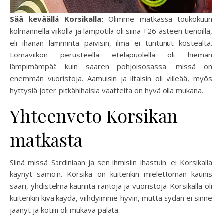
Sää keväällä Korsikalla:
Olimme matkassa toukokuun
kolmannella viikolla ja lämpötila oli siinä +26 asteen tienoilla,
eli ihanan lämmintä päivisin, ilma ei tuntunut kostealta.
Lomaviikon perusteella eteläpuolella oli hieman
lämpimämpää kuin saaren pohjoisosassa, missä on
enemmän vuoristoja. Aamuisin ja iltaisin oli viileää, myös
hyttysiä joten pitkähihaisia vaatteita on hyvä olla mukana.
Yhteenveto Korsikan
matkasta
Siinä missä Sardiniaan ja sen ihmisiin ihastuin, ei Korsikalla
käynyt samoin. Korsika on kuitenkin mielettömän kaunis
saari, yhdistelmä kauniita rantoja ja vuoristoja. Korsikalla oli
kuitenkin kiva käydä, viihdyimme hyvin, mutta sydän ei sinne
jäänyt ja kotiin oli mukava palata.