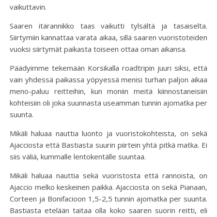
vaikuttavin.
Saaren itärannikko taas vaikutti tylsältä ja tasaiselta.
Siirtymiin kannattaa varata aikaa, sillä saaren vuoristoteiden
vuoksi siirtymät paikasta toiseen ottaa oman aikansa.
Päädyimme tekemään Korsikalla roadtripin juuri siksi, että
vain yhdessä paikassa yöpyessä menisi turhan paljon aikaa
meno-paluu reitteihin, kun moniin meitä kiinnostaneisiin
kohteisiin oli joka suunnasta useamman tunnin ajomatka per
suunta.
Mikäli haluaa nauttia luonto ja vuoristokohteista, on sekä
Ajacciosta että Bastiasta suurin piirtein yhtä pitkä matka. Ei
siis väliä, kummalle lentokentälle suuntaa.
Mikäli haluaa nauttia sekä vuoristosta että rannoista, on
Ajaccio melko keskeinen paikka. Ajacciosta on sekä Pianaan,
Corteen ja Bonifacioon 1,5-2,5 tunnin ajomatka per suunta.
Bastiasta etelään taitaa olla koko saaren suorin reitti, eli