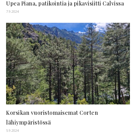
Upea Piana, patikointia ja pikavisiitti Calvissa
7.9.2024
Korsikan vuoristomaisemat Corten
lähiympäristössä
5.9.2024