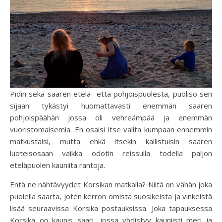
Pidin sekä saaren etelä- että pohjoispuolesta, puoliso sen
sijaan tykästyi huomattavasti enemmän saaren
pohjoispäähän jossa oli vehreämpää ja enemmän
vuoristomaisemia. En osaisi itse valita kumpaan ennemmin
matkustaisi, mutta ehkä itsekin kallistuisin saaren
luoteisosaan vaikka odotin reissulla todella paljon
eteläpuolen kauniita rantoja.
Entä ne nähtävyydet Korsikan matkalla? Niitä on vähän joka
puolella saarta, joten kerron omista suosikeista ja vinkeistä
lisää seuraavissa Korsika postauksissa. Joka tapauksessa
Korsika on kaunis saari, jossa yhdistyy kauniisti meri ja