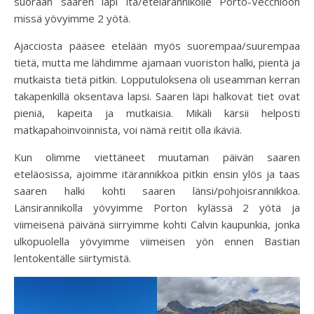
suoraan saaren läpi itä/etelärannikolle Porto-Vecchioon
missä yövyimme 2 yötä.
Ajacciosta pääsee etelään myös suorempaa/suurempaa
tietä, mutta me lähdimme ajamaan vuoriston halki, pientä ja
mutkaista tietä pitkin. Lopputuloksena oli useamman kerran
takapenkillä oksentava lapsi. Saaren läpi halkovat tiet ovat
pieniä, kapeita ja mutkaisia. Mikäli kärsii helposti
matkapahoinvoinnista, voi nämä reitit olla ikäviä.
Kun olimme viettäneet muutaman päivän saaren
eteläosissa, ajoimme itärannikkoa pitkin ensin ylös ja taas
saaren halki kohti saaren länsi/pohjoisrannikkoa.
Länsirannikolla yövyimme Porton kylässä 2 yötä ja
viimeisenä päivänä siirryimme kohti Calvin kaupunkia, jonka
ulkopuolella yövyimme viimeisen yön ennen Bastian
lentokentälle siirtymistä.