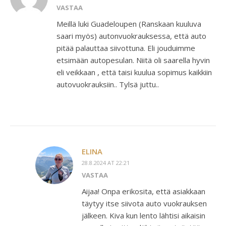
VASTAA
Meillä luki Guadeloupen (Ranskaan kuuluva
saari myös) autonvuokrauksessa, että auto
pitää palauttaa siivottuna. Eli jouduimme
etsimään autopesulan. Niitä oli saarella hyvin
eli veikkaan , että taisi kuulua sopimus kaikkiin
autovuokrauksiin.. Tylsä juttu..
ELINA
28.8.2024 AT 22:21
VASTAA
Aijaa! Onpa erikosita, että asiakkaan
täytyy itse siivota auto vuokrauksen
jälkeen. Kiva kun lento lähtisi aikaisin