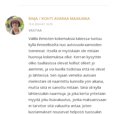
RAIJA / KOHTI AVARAA MAAILMAA
19.8.2024 AT 16:39
VASTAA
Välillä ihmisten kokemuksia lukiessa tuntuu
kyllä ihmeelliseltä nuo autovuokraamoiden
toiminnat. Itsellä ei myöskään ole mitään
huonoja kokemuksia ollut. Kerran kysyttiin
oliko tuulilasissa olevat kolhut olleet jo
aiemmin, ja voi kuvilla todistaa että ne olivat
jo lähtiessä. Sen sijaan viimeksi autoani
mielestäni oli naarmittu kunnolla yön aikana,
mutta siitä ei sanottu mitään. Siinä oli kyllä
lähtiessäkin naarmuja. Ja joka kerta yritetään
myydä joku lisävakuutus, jonka maksaessaan
ei tarvitse sitä vakuutta antaa. Joten
kustannukset nousevat helposti tuossakin