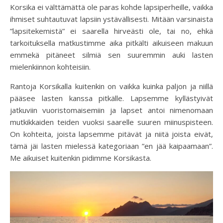
Korsika ei välttämättä ole paras kohde lapsiperheille, vaikka
ihmiset suhtautuvat lapsiin ystävällisesti. Mitään varsinaista
”lapsitekemistä” ei saarella hirveästi ole, tai no, ehkä
tarkoituksella matkustimme aika pitkälti aikuiseen makuun
emmekä pitäneet silmiä sen suuremmin auki lasten
mielenkiinnon kohteisiin.
Rantoja Korsikalla kuitenkin on vaikka kuinka paljon ja niillä
pääsee lasten kanssa pitkälle. Lapsemme kyllästyivät
jatkuviin vuoristomaisemiin ja lapset antoi nimenomaan
mutkikkaiden teiden vuoksi saarelle suuren miinuspisteen.
On kohteita, joista lapsemme pitävät ja niitä joista eivät,
tämä jäi lasten mielessä kategoriaan ”en jää kaipaamaan”.
Me aikuiset kuitenkin pidimme Korsikasta.