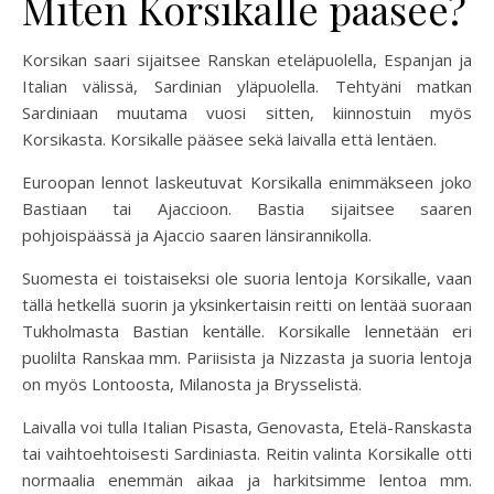
Miten Korsikalle pääsee?
Korsikan saari sijaitsee Ranskan eteläpuolella, Espanjan ja
Italian välissä, Sardinian yläpuolella. Tehtyäni matkan
Sardiniaan muutama vuosi sitten, kiinnostuin myös
Korsikasta. Korsikalle pääsee sekä laivalla että lentäen.
Euroopan lennot laskeutuvat Korsikalla enimmäkseen joko
Bastiaan tai Ajaccioon. Bastia sijaitsee saaren
pohjoispäässä ja Ajaccio saaren länsirannikolla.
Suomesta ei toistaiseksi ole suoria lentoja Korsikalle, vaan
tällä hetkellä suorin ja yksinkertaisin reitti on lentää suoraan
Tukholmasta Bastian kentälle. Korsikalle lennetään eri
puolilta Ranskaa mm. Pariisista ja Nizzasta ja suoria lentoja
on myös Lontoosta, Milanosta ja Brysselistä.
Laivalla voi tulla Italian Pisasta, Genovasta, Etelä-Ranskasta
tai vaihtoehtoisesti Sardiniasta. Reitin valinta Korsikalle otti
normaalia enemmän aikaa ja harkitsimme lentoa mm.