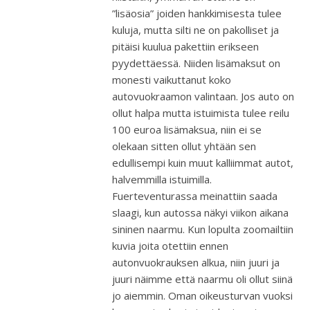
”lisäosia” joiden hankkimisesta tulee
kuluja, mutta silti ne on pakolliset ja
pitäisi kuulua pakettiin erikseen
pyydettäessä. Niiden lisämaksut on
monesti vaikuttanut koko
autovuokraamon valintaan. Jos auto on
ollut halpa mutta istuimista tulee reilu
100 euroa lisämaksua, niin ei se
olekaan sitten ollut yhtään sen
edullisempi kuin muut kalliimmat autot,
halvemmilla istuimilla.
Fuerteventurassa meinattiin saada
slaagi, kun autossa näkyi viikon aikana
sininen naarmu. Kun lopulta zoomailtiin
kuvia joita otettiin ennen
autonvuokrauksen alkua, niin juuri ja
juuri näimme että naarmu oli ollut siinä
jo aiemmin. Oman oikeusturvan vuoksi