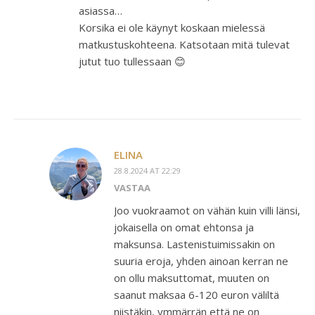
asiassa…
Korsika ei ole käynyt koskaan mielessä
matkustuskohteena. Katsotaan mitä tulevat
jutut tuo tullessaan 😊
ELINA
28.8.2024 AT 22:29
VASTAA
Joo vuokraamot on vähän kuin villi länsi,
jokaisella on omat ehtonsa ja
maksunsa. Lastenistuimissakin on
suuria eroja, yhden ainoan kerran ne
on ollu maksuttomat, muuten on
saanut maksaa 6-120 euron väliltä
niistäkin, ymmärrän että ne on