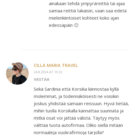
ainakaan tehdä ympyräreittiä tai ajaa
samaa reittiä takaisin, vaan saa edetä
mielenkiintoiset kohteet koko ajan
edessäpäin 🙂
CILLA MARIA TRAVEL
24.8.2024 AT 10:22
VASTAA
Sekä Sardinia että Korsika kiinnostaa kyllä
molemmat, ja todennäköisesti ne voisikin
joskus yhdistää samaan reissuun. Hyvä tietää,
mihin tuolla Korsikalla kannattaa suunnata ja
mitkä osat voi jättää välistä. Täytyy myös
välttää tuota autofirmaa. Oliko siellä mitään
normaaleja vuokrafirmoja tarjolla?