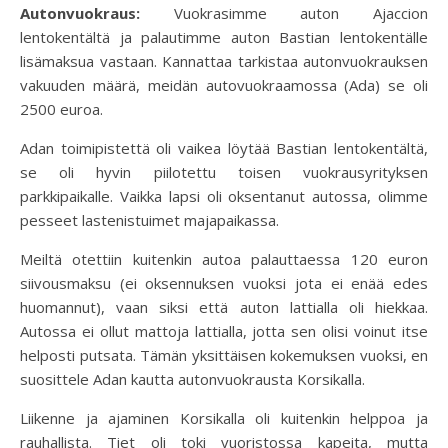
Autonvuokraus:
Vuokrasimme auton Ajaccion
lentokentältä ja palautimme auton Bastian lentokentälle
lisämaksua vastaan. Kannattaa tarkistaa autonvuokrauksen
vakuuden määrä, meidän autovuokraamossa (Ada) se oli
2500 euroa.
Adan toimipistettä oli vaikea löytää Bastian lentokentältä,
se oli hyvin piilotettu toisen vuokrausyrityksen
parkkipaikalle. Vaikka lapsi oli oksentanut autossa, olimme
pesseet lastenistuimet majapaikassa.
Meiltä otettiin kuitenkin autoa palauttaessa 120 euron
siivousmaksu (ei oksennuksen vuoksi jota ei enää edes
huomannut), vaan siksi että auton lattialla oli hiekkaa.
Autossa ei ollut mattoja lattialla, jotta sen olisi voinut itse
helposti putsata. Tämän yksittäisen kokemuksen vuoksi, en
suosittele Adan kautta autonvuokrausta Korsikalla.
Liikenne ja ajaminen Korsikalla oli kuitenkin helppoa ja
rauhallista. Tiet oli toki vuoristossa kapeita, mutta