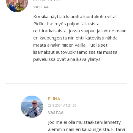
VASTAA
Korsika näyttää kauniilta luontokohteelta!
Pidän itse myös paljon tällaisista
reittiratkaisuista, jossa saapuu ja lähtee maan
eri kaupungeista niin ehtii kätevästi nähdä
maata ainakin niiden välillä. Tuollaiset
lisämaksut autovuokraamoissa tai muissa
palveluissa ovat aina ikävä yllätys.
ELINA
28.8.2024 AT 21:56
VASTAA
Joo me ei olla muistaakseni lennetty
aiemmin näin eri kaupungeista. Ei tarvi