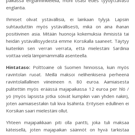
paikassa englanninkielellä, moni osasi edes tyydyttävästi
englantia.
Ihmiset olivat ystävällisiä, ei lainkaan tylyjä. Lapsiin
suhtauduttiin myös ystävällisesti, mikä on aina ihanan
positiivinen asia. Mitään huonoja kokemuksia ihmisistä tai
heidän ystävällisyydestä emme Korsikalla saaneet. Täytyy
kuitenkin sen verran verrata, että mielestäni Sardinia
voittaa vielä lämpimämmällä asenteella.
Hintataso:
Polttoaine oli Suomen hinnoissa, kuin myös
ravintolan ruoat. Meillä maksoi nelihenkisenä perheenä
ravintolaillallinen viineineen n. 80 euroa. Aamiaisesta
pulitettiin myös eräässä majapaikassa 12 euroa per hlö /
yö (myös lapsista jotka söivät kumpikin vain yhden nakin),
joten aamiaisestakin tuli kiva lisähinta. Erityisen edullinen ei
Korsikan saari mielestäni ollut.
Yhteen majapaikkaan piti olla pantti, joka tuli maksaa
käteisellä, joten majapaikan säännöt on hyvä tarkistaa