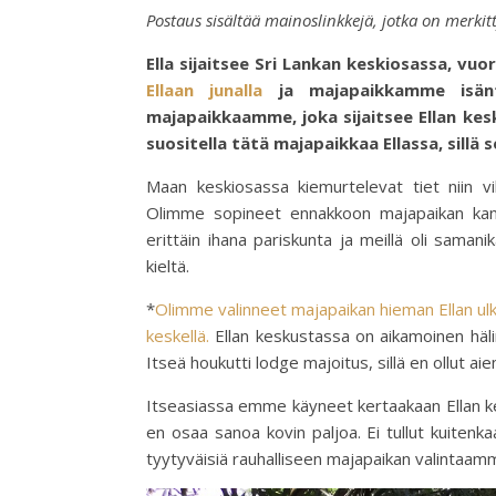
Postaus sisältää mainoslinkkejä, jotka on merkit
Ella sijaitsee Sri Lankan keskiosassa, vu
Ellaan junalla
ja majapaikkamme isänt
majapaikkaamme, joka sijaitsee Ellan ke
suositella tätä majapaikkaa Ellassa, sillä
Maan keskiosassa kiemurtelevat tiet niin v
Olimme sopineet ennakkoon majapaikan kans
erittäin ihana pariskunta ja meillä oli samanik
kieltä.
*
Olimme valinneet majapaikan hieman Ellan ulkop
keskellä.
Ellan keskustassa on aikamoinen hälin
Itseä houkutti lodge majoitus, sillä en ollut 
Itseasiassa emme käyneet kertaakaan Ellan ke
en osaa sanoa kovin paljoa. Ei tullut kuitenk
tyytyväisiä rauhalliseen majapaikan valintaam