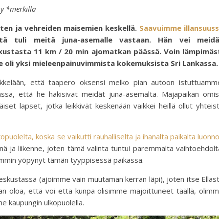
ty *merkillä
orten ja vehreiden maisemien keskellä.
Saavuimme illansuus
ä tuli meitä juna-asemalle vastaan. Hän vei meidä
skustasta 11 km / 20 min ajomatkan päässä. Voin lämpimäs
 se oli yksi mieleenpainuvimmista kokemuksista Sri Lankassa.
ikkelään, että taapero oksensi melko pian autoon istuttuamm
sa, että he hakisivat meidät juna-asemalta. Majapaikan omis
äiset lapset, jotka leikkivät keskenään vaikkei heillä ollut yhteis
uolelta, koska se vaikutti rauhalliselta ja ihanalta paikalta luonn
ä ja liikenne, joten tämä valinta tuntui paremmalta vaihtoehdolt
aiemmin yöpynyt tämän tyyppisessä paikassa.
skustassa (ajoimme vain muutaman kerran läpi), joten itse Ellas
aan oloa, että voi että kunpa olisimme majoittuneet täällä, olim
me kaupungin ulkopuolella.