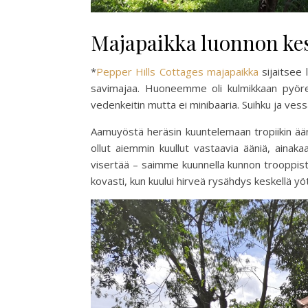
Majapaikka luonnon kes
*
Pepper Hills Cottages majapaikka
sijaitsee 
savimajaa. Huoneemme oli kulmikkaan pyöreä
vedenkeitin mutta ei minibaaria. Suihku ja vessa 
Aamuyöstä heräsin kuuntelemaan tropiikin ääni
ollut aiemmin kuullut vastaavia ääniä, ainakaa
visertää – saimme kuunnella kunnon trooppista
kovasti, kun kuului hirveä rysähdys keskellä yö