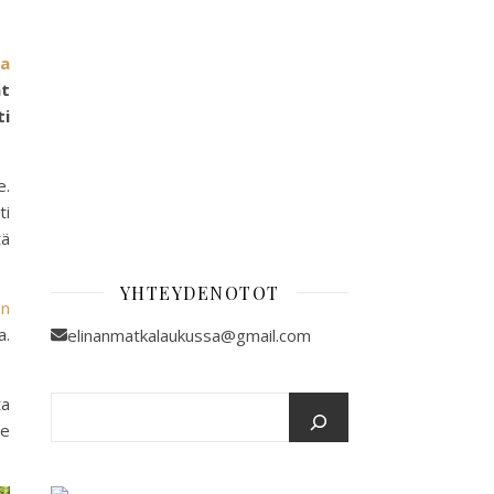
sa
t
ti
e.
ti
tä
YHTEYDENOTOT
on
a.
elinanmatkalaukussa@gmail.com
ta
me