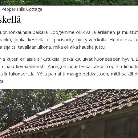
Pepper HIlls Cottage
kellä
luonnonkauniilla paikalla. Lodgemme oli kiva ja erilainen ja muistut
hkö, jonka keskellä oli parisänky hyttysverkolla. Huoneessa o
sijaitsi tavallaan ulkona, mikä oli aika hauska juttu.
ä kuten erilaisia sirkutuksia, jotka kuuluivat huoneeseen hyvin. 
n näin kovaäänisesti. Auringon noustessa, alkoi tropiikin linnutk
 lintukonserttia. Yöllä pamahti mango peltikattoon, mitä säikähd
tä.