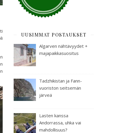
ti
UUSIMMAT POSTAUKSET
li
Algarven nähtävyydet +
majapaikkasuositus
En
in
in
Tadzhikistan ja Fann-
vuoriston seitsemän
järveä
Lasten kanssa
Andorrassa, uhka vai
mahdollisuus?