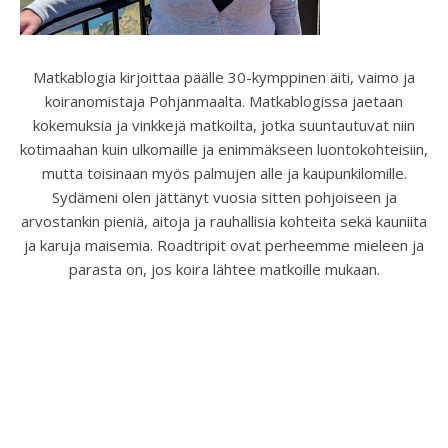
Matkablogia kirjoittaa päälle 30-kymppinen äiti, vaimo ja
koiranomistaja Pohjanmaalta. Matkablogissa jaetaan
kokemuksia ja vinkkejä matkoilta, jotka suuntautuvat niin
kotimaahan kuin ulkomaille ja enimmäkseen luontokohteisiin,
mutta toisinaan myös palmujen alle ja kaupunkilomille.
Sydämeni olen jättänyt vuosia sitten pohjoiseen ja
arvostankin pieniä, aitoja ja rauhallisia kohteita sekä kauniita
ja karuja maisemia. Roadtripit ovat perheemme mieleen ja
parasta on, jos koira lähtee matkoille mukaan.