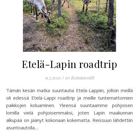
Etelä-Lapin roadtrip
9.7.2021
/
10 Kommentit
Tämän kesän matka suuntautui Etelä-Lappiin, jolloin meillä
oli edessä Etelä-Lappi roadtrip ja meille tuntemattomien
paikkojen koluaminen. Yleensä suuntaamme pohjoisen
lomilla vielä pohjoisemmaksi, joten Lapin maakunnan
alkupää on jäänyt kokonaan kokematta. Reissuun lähdettiin
asuntoautolla…