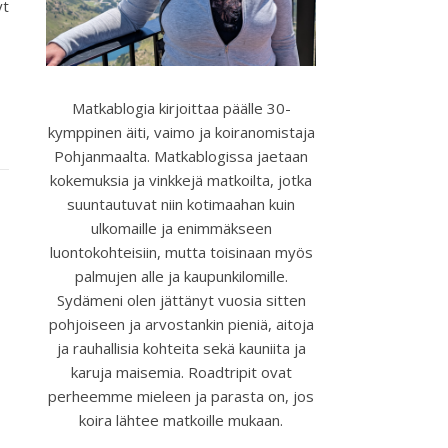
yt
Matkablogia kirjoittaa päälle 30-
kymppinen äiti, vaimo ja koiranomistaja
Pohjanmaalta. Matkablogissa jaetaan
kokemuksia ja vinkkejä matkoilta, jotka
suuntautuvat niin kotimaahan kuin
ulkomaille ja enimmäkseen
luontokohteisiin, mutta toisinaan myös
palmujen alle ja kaupunkilomille.
Sydämeni olen jättänyt vuosia sitten
pohjoiseen ja arvostankin pieniä, aitoja
ja rauhallisia kohteita sekä kauniita ja
karuja maisemia. Roadtripit ovat
perheemme mieleen ja parasta on, jos
koira lähtee matkoille mukaan.