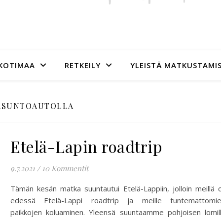
KOTIMAA
RETKEILY
YLEISTÄ MATKUSTAMI
ASUNTOAUTOLLA
Etelä-Lapin roadtrip
9.7.2021
/
10 Kommentit
Tämän kesän matka suuntautui Etelä-Lappiin, jolloin meillä o
edessä Etelä-Lappi roadtrip ja meille tuntemattomi
paikkojen koluaminen. Yleensä suuntaamme pohjoisen lomil