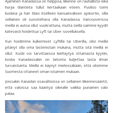
Ajaminen Kanadassa on helppoa, liikenne on rauhallista eikä
hurjia tilanteita tullut kertaakaan eteen. Puoliso toimi
kuskina ja hän tilasi itselleen kansainvälisen ajokortin, sillä
sellainen oli suositeltava olla Kanadassa. Vancouverissa
meillä ei autoa ollut vuokrattuna, mutta siellä saimme kyydit
kätevästi hoidettua Lyft tai Uber-sovelluksella.
Kun hoidimme kulkemiset Lyftillä tai Uberilla, olisi meillä
pitänyt olla oma lastenistuin mukana, mutta sitä meillä ei
ollut. Kuski voi tarvittaessa kieltäytyä ottamasta kyytiin,
koska Kanadassakin on laitonta kuljettaa lasta ilman
turvaistuinta. Meillä ei käynyt mielessäkään, että olisimme
Suomesta ottaneet oman istuimen mukaan.
Joissakin Kanadan osavaltioissa on sellainen liikennesääntö,
että valoissa saa kääntyä oikealle vaikka punainen valo
palaa.