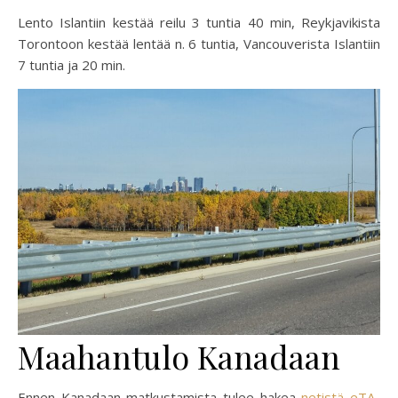
Lento Islantiin kestää reilu 3 tuntia 40 min, Reykjavikista
Torontoon kestää lentää n. 6 tuntia, Vancouverista Islantiin
7 tuntia ja 20 min.
Maahantulo Kanadaan
Ennen Kanadaan matkustamista tulee hakea
netistä eTA-