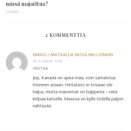
missä majoittua?
5.4.2025
2 KOMMENTTIA
MIKKO / MATKALLA MISSÄ MILLOINKIN
26.11.2024 AT 14:42
VASTAA
Jep, Kanada on upea maa, voin samaistua
moneen asiaan. Hintataso ei tosiaan ole
halpa, mutta maisemat on hulppeita – niitä
kelpaa katsella. Maassa on kyllä todella paljon
nähtävää.