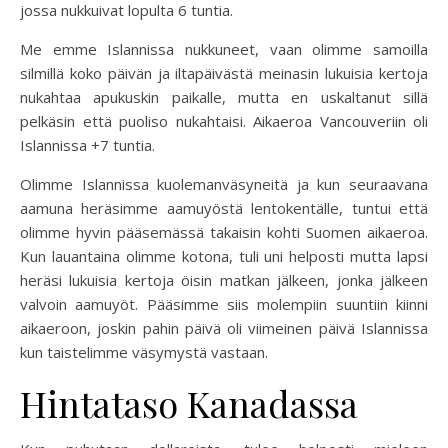
jossa nukkuivat lopulta 6 tuntia.
Me emme Islannissa nukkuneet, vaan olimme samoilla
silmillä koko päivän ja iltapäivästä meinasin lukuisia kertoja
nukahtaa apukuskin paikalle, mutta en uskaltanut sillä
pelkäsin että puoliso nukahtaisi. Aikaeroa Vancouveriin oli
Islannissa +7 tuntia.
Olimme Islannissa kuolemanväsyneitä ja kun seuraavana
aamuna heräsimme aamuyöstä lentokentälle, tuntui että
olimme hyvin pääsemässä takaisin kohti Suomen aikaeroa.
Kun lauantaina olimme kotona, tuli uni helposti mutta lapsi
heräsi lukuisia kertoja öisin matkan jälkeen, jonka jälkeen
valvoin aamuyöt. Pääsimme siis molempiin suuntiin kiinni
aikaeroon, joskin pahin päivä oli viimeinen päivä Islannissa
kun taistelimme väsymystä vastaan.
Hintataso Kanadassa