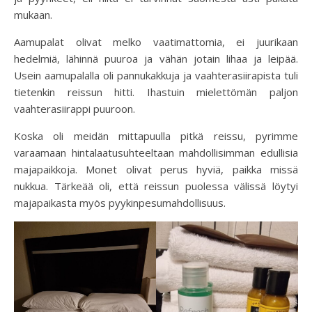
mukaan.
Aamupalat olivat melko vaatimattomia, ei juurikaan
hedelmiä, lähinnä puuroa ja vähän jotain lihaa ja leipää.
Usein aamupalalla oli pannukakkuja ja vaahterasiirapista tuli
tietenkin reissun hitti. Ihastuin mielettömän paljon
vaahterasiirappi puuroon.
Koska oli meidän mittapuulla pitkä reissu, pyrimme
varaamaan hintalaatusuhteeltaan mahdollisimman edullisia
majapaikkoja. Monet olivat perus hyviä, paikka missä
nukkua. Tärkeää oli, että reissun puolessa välissä löytyi
majapaikasta myös pyykinpesumahdollisuus.