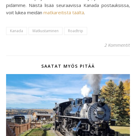
pidämme. Näistä lisää seuraavissa Kanada postauksissa,
voit lukea meidän
matkareitistä täältä
.
Kanada
Matkustaminen
Roadtrip
2 Kommentit
SAATAT MYÖS PITÄÄ