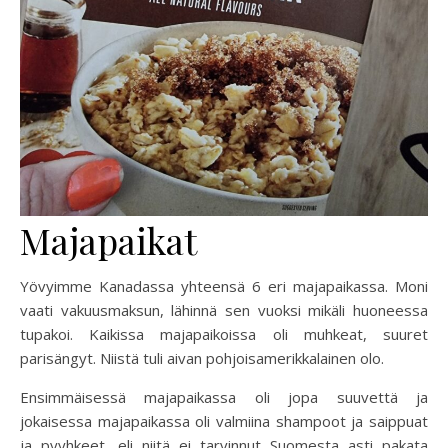
Majapaikat
Yövyimme Kanadassa yhteensä 6 eri majapaikassa. Moni
vaati vakuusmaksun, lähinnä sen vuoksi mikäli huoneessa
tupakoi. Kaikissa majapaikoissa oli muhkeat, suuret
parisängyt. Niistä tuli aivan pohjoisamerikkalainen olo.
Ensimmäisessä majapaikassa oli jopa suuvettä ja
jokaisessa majapaikassa oli valmiina shampoot ja saippuat
ja pyyhkeet, eli niitä ei tarvinnut Suomesta asti pakata