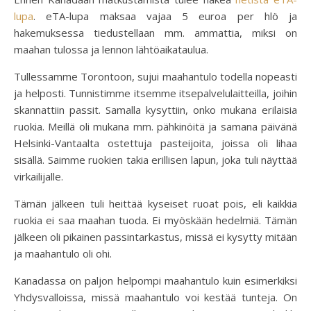
lupa
. eTA-lupa maksaa vajaa 5 euroa per hlö ja
hakemuksessa tiedustellaan mm. ammattia, miksi on
maahan tulossa ja lennon lähtöaikataulua.
Tullessamme Torontoon, sujui maahantulo todella nopeasti
ja helposti. Tunnistimme itsemme itsepalvelulaitteilla, joihin
skannattiin passit. Samalla kysyttiin, onko mukana erilaisia
ruokia. Meillä oli mukana mm. pähkinöitä ja samana päivänä
Helsinki-Vantaalta ostettuja pasteijoita, joissa oli lihaa
sisällä. Saimme ruokien takia erillisen lapun, joka tuli näyttää
virkailijalle.
Tämän jälkeen tuli heittää kyseiset ruoat pois, eli kaikkia
ruokia ei saa maahan tuoda. Ei myöskään hedelmiä. Tämän
jälkeen oli pikainen passintarkastus, missä ei kysytty mitään
ja maahantulo oli ohi.
Kanadassa on paljon helpompi maahantulo kuin esimerkiksi
Yhdysvalloissa, missä maahantulo voi kestää tunteja. On