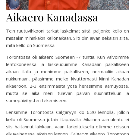
Aikaero Kanadassa
Tein ruutuvihkooni tarkat laskelmat siitä, paljonko kello on
missäkin mihinkäkin kellonaikaan. Silti olin aivan sekaisin siitä,
mitä kello on Suomessa.
Torontossa oli aikaero Suomeen -7 tuntia. Kun valvoimme
lentokoneessa ja laskeuduimme Kanadaan paikalliseen
aikaan illalla ja menimme paikalliseen, normaaliin aikaan
nukkumaan, pääsimme melko kivuttomasti kiinni Kanadan
aikaeroon. 2-3 ensimmäistä yötä heräsimme aamuyöstä,
mutta se aika meni tulevan päivän suunnitteluun ja
somepäivitysten tekemiseen.
Lensimme Torontosta Calgaryyn klo 6.30 lennolla, jolloin
kello oli Suomessa jotain iltapäivällä. Aikainen aamulento ei
siis haitannut lainkaan, vaan tarkoituksella otimme reissun
alkuvaiheessa aikaisen lennon. Calgaryn aikaero Torontoon