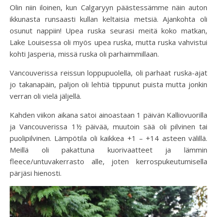
Olin niin iloinen, kun Calgaryyn päästessämme näin auton
ikkunasta runsaasti kullan keltaisia metsiä. Ajankohta oli
osunut nappiin! Upea ruska seurasi meitä koko matkan,
Lake Louisessa oli myös upea ruska, mutta ruska vahvistui
kohti Jasperia, missä ruska oli parhaimmillaan.
Vancouverissa reissun loppupuolella, oli parhaat ruska-ajat
jo takanapäin, paljon oli lehtiä tippunut puista mutta jonkin
verran oli vielä jäljellä.
Kahden viikon aikana satoi ainoastaan 1 päivän Kalliovuorilla
ja Vancouverissa 1½ päivää, muutoin sää oli pilvinen tai
puolipilvinen. Lämpötila oli kaikkea +1 – +14 asteen välillä.
Meillä oli pakattuna kuorivaatteet ja lämmin
fleece/untuvakerrasto alle, joten kerrospukeutumisella
pärjäsi hienosti.