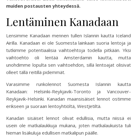
muiden postausten yhteydessä.
Lentäminen Kanadaan
Lensimme Kanadaan mennen tullen Islannin kautta Iceland
Airilla. Kanadaan ei ole Suomesta lainkaan suoria lentoja ja
tutkimme potentiaalisia vaihtoehtoja todella pitkään. Yksi
vaihtoehto oli lentää Amsterdamin kautta, mutta
unohdimme lopulta sen vaihtoehdon, sillä lentoajat olisivat
olleet tällä reitillä pidemmät.
Varasimme runkolennot Suomesta Islannin kautta
Kanadaan: Helsinki-Reykjavik-Toronto ja Vancouver-
Reykjavik-Helsinki. Kanadan maansisäiset lennot ostimme
erikseen ja suoraan lentoyhtiöltä, WestJetiltä.
Kanadan sisäiset lennot olivat edullisia, mutta niissä ei
usein ole matkalaukkuja mukana, joten matkalaukuista tuli
hieman lisäkuluja edullisen matkalipun päälle.