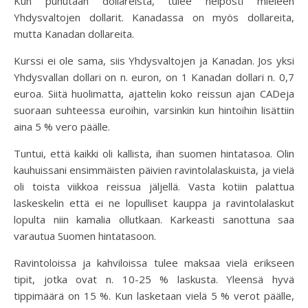
Kun puhutaan dollareista, tulee helposti mieleen
Yhdysvaltojen dollarit. Kanadassa on myös dollareita,
mutta Kanadan dollareita.
Kurssi ei ole sama, siis Yhdysvaltojen ja Kanadan. Jos yksi
Yhdysvallan dollari on n. euron, on 1 Kanadan dollari n. 0,7
euroa. Siitä huolimatta, ajattelin koko reissun ajan CADeja
suoraan suhteessa euroihin, varsinkin kun hintoihin lisättiin
aina 5 % vero päälle.
Tuntui, että kaikki oli kallista, ihan suomen hintatasoa. Olin
kauhuissani ensimmäisten päivien ravintolalaskuista, ja vielä
oli toista viikkoa reissua jäljellä. Vasta kotiin palattua
laskeskelin että ei ne lopulliset kauppa ja ravintolalaskut
lopulta niin kamalia ollutkaan. Karkeasti sanottuna saa
varautua Suomen hintatasoon.
Ravintoloissa ja kahviloissa tulee maksaa vielä erikseen
tipit, jotka ovat n. 10-25 % laskusta. Yleensä hyvä
tippimäärä on 15 %. Kun lasketaan vielä 5 % verot päälle,