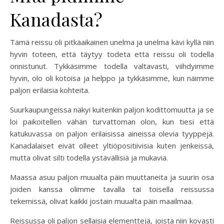
Kanadasta?
Tämä reissu oli pitkäaikainen unelma ja unelma kävi kyllä niin
hyvin toteen, että täytyy todeta että reissu oli todella
onnistunut. Tykkäsimme todella valtavasti, viihdyimme
hyvin, olo oli kotoisa ja helppo ja tykkäsimme, kun näimme
paljon erilaisia kohteita.
Suurkaupungeissa näkyi kuitenkin paljon kodittomuutta ja se
loi paikoitellen vähän turvattoman olon, kun tiesi että
katukuvassa on paljon erilaisissa aineissa olevia tyyppejä.
Kanadalaiset eivät olleet yltiöpositiivisia kuten jenkeissä,
mutta olivat silti todella ystävällisiä ja mukavia.
Maassa asuu paljon muualta päin muuttaneita ja suurin osa
joiden kanssa olimme tavalla tai toisella reissussa
tekemissä, olivat kaikki jostain muualta päin maailmaa.
Reissussa oli paljon sellaisia elementtejä, joista niin kovasti