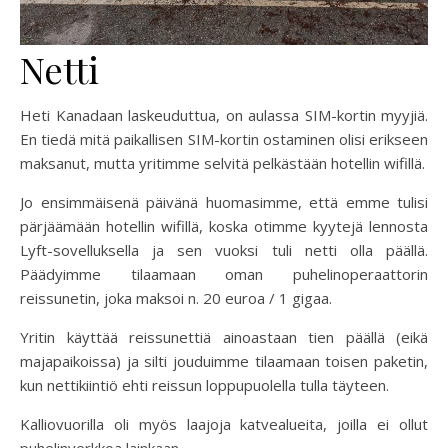
Netti
Heti Kanadaan laskeuduttua, on aulassa SIM-kortin myyjiä.
En tiedä mitä paikallisen SIM-kortin ostaminen olisi erikseen
maksanut, mutta yritimme selvitä pelkästään hotellin wifillä.
Jo ensimmäisenä päivänä huomasimme, että emme tulisi
pärjäämään hotellin wifillä, koska otimme kyytejä lennosta
Lyft-sovelluksella ja sen vuoksi tuli netti olla päällä.
Päädyimme tilaamaan oman puhelinoperaattorin
reissunetin, joka maksoi n. 20 euroa / 1 gigaa.
Yritin käyttää reissunettiä ainoastaan tien päällä (eikä
majapaikoissa) ja silti jouduimme tilaamaan toisen paketin,
kun nettikiintiö ehti reissun loppupuolella tulla täyteen.
Kalliovuorilla oli myös laajoja katvealueita, joilla ei ollut