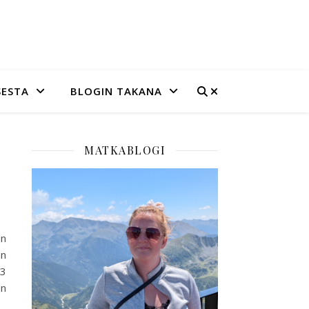
SESTA
BLOGIN TAKANA
MATKABLOGI
en
an
,3
en