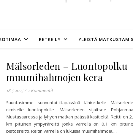
KOTIMAA
RETKEILY
YLEISTÄ MATKUSTAMI
Mälsorleden – Luontopolku
muumihahmojen kera
18.5.2025
/
2 Kommentit
Suuntasimme sunnuntai-iltapäivänä lähiretkelle Mälsorled
nimiselle luontopolulle. Mälsorleden sijaitsee Pohjanma
Mustasaaressa ja lyhyen matkan päässä kasitieltä. Reitti on 2
km pituinen ympyräreitti jonka varrella on 0,1 km pituin
pistosreitti. Reitin varrella on lukuisia muumihahmoja,…