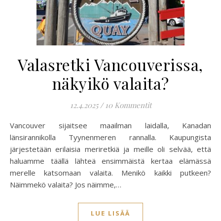
Valasretki Vancouverissa,
näkyikö valaita?
12.4.2025
/
10 Kommentit
Vancouver sijaitsee maailman laidalla, Kanadan
länsirannikolla Tyynenmeren rannalla. Kaupungista
järjestetään erilaisia meriretkiä ja meille oli selvää, että
haluamme täällä lähteä ensimmäistä kertaa elämässä
merelle katsomaan valaita. Menikö kaikki putkeen?
Näimmekö valaita? Jos näimme,…
LUE LISÄÄ