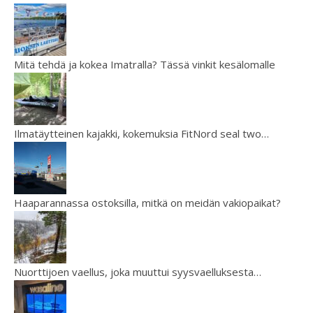
Mitä tehdä ja kokea Imatralla? Tässä vinkit kesälomalle
Ilmatäytteinen kajakki, kokemuksia FitNord seal two…
Haaparannassa ostoksilla, mitkä on meidän vakiopaikat?
Nuorttijoen vaellus, joka muuttui syysvaelluksesta…