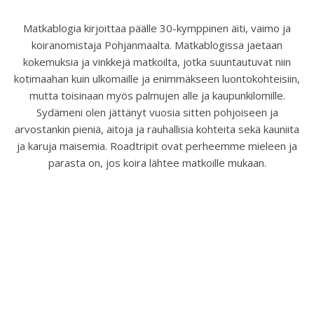
Matkablogia kirjoittaa päälle 30-kymppinen äiti, vaimo ja
koiranomistaja Pohjanmaalta. Matkablogissa jaetaan
kokemuksia ja vinkkejä matkoilta, jotka suuntautuvat niin
kotimaahan kuin ulkomaille ja enimmäkseen luontokohteisiin,
mutta toisinaan myös palmujen alle ja kaupunkilomille.
Sydämeni olen jättänyt vuosia sitten pohjoiseen ja
arvostankin pieniä, aitoja ja rauhallisia kohteita sekä kauniita
ja karuja maisemia. Roadtripit ovat perheemme mieleen ja
parasta on, jos koira lähtee matkoille mukaan.