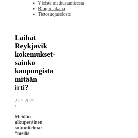
Yleistä matkustamisesta
Blogin takana
Tietosuojaseloste
Laihat
Reykjavik
kokemukset-
sainko
kaupungista
mitään
irti?
27.5.2025
/
Meidän
alkuperäinen
suunnitelma:
”meillä