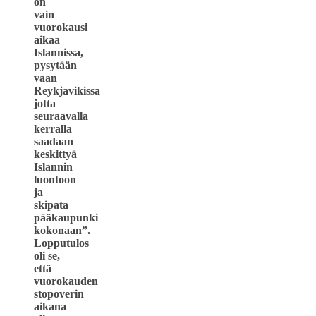
on
vain
vuorokausi
aikaa
Islannissa,
pysytään
vaan
Reykjavikissa
jotta
seuraavalla
kerralla
saadaan
keskittyä
Islannin
luontoon
ja
skipata
pääkaupunki
kokonaan”.
Lopputulos
oli se,
että
vuorokauden
stopoverin
aikana