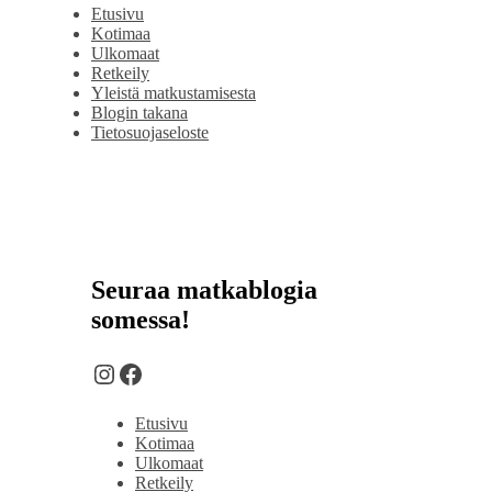
Etusivu
Kotimaa
Ulkomaat
Retkeily
Yleistä matkustamisesta
Blogin takana
Tietosuojaseloste
Seuraa matkablogia
somessa!
Instagram
Facebook
Etusivu
Kotimaa
Ulkomaat
Retkeily