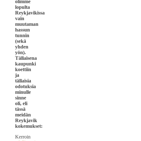
olimme
lopulta
Reykjavikissa
vain
muutaman
hassun
tunnin
(sekä
yhden
yön).
Tällaisena
kaupunki
koettiin
ja
tällaisia
odotuksia
minulle
sinne
oli, eli
tässä
meidän
Reykjavik
kokemukset:
Kerroin