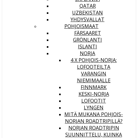
QATAR
UZBEKISTAN
YHDYSVALLAT
POHJOISMAAT
FÄRSAARET
GRÖNLANTI
ISLANTI
NORJA
4 X POHJOIS-NORJA:
LOFOOTEILTA
VARANGIN
NIEMIMAALLE
FINNMARK
KESKI-NORJA
LOFOOTIT
LYNGEN
MITÄ MUKANA POHJOIS-
NORJAN ROADTRIPILLÄ?
NORJAN ROADTRIPIN
SUUNNITTELU, KUINKA