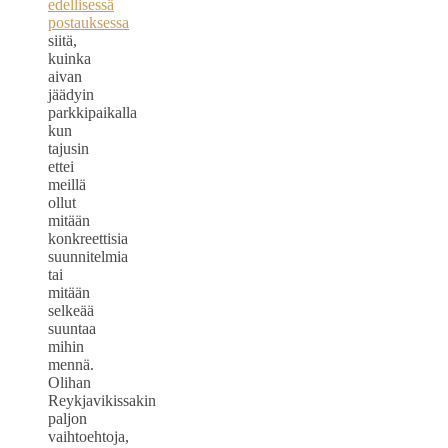
edellisessä
postauksessa
siitä,
kuinka
aivan
jäädyin
parkkipaikalla
kun
tajusin
ettei
meillä
ollut
mitään
konkreettisia
suunnitelmia
tai
mitään
selkeää
suuntaa
mihin
mennä.
Olihan
Reykjavikissakin
paljon
vaihtoehtoja,