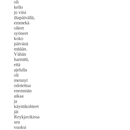
oli
kello
jo viisi
iltapäivällä,
emmekä
olleet
syöneet
koko
päivänä
mitään.
Vähän
harmitti,
että
ajelulla
oli
mennyt
odotettua
enemmän
aikaa
ja
käyntikohteet
jäi
Reykjavikissa
sen
vuoksi