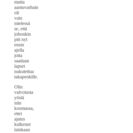
mutta
aamuvarhain
oli
vain
mielessä
se, että
johonkin
piti nyt
ensin
ajella
jotta
saadaan
lapset
nukutettua
takapenkille.
Olin
valvotusta
yöstä
niin
koomassa,
ettei
ajatus
kulkenut
lainkaan