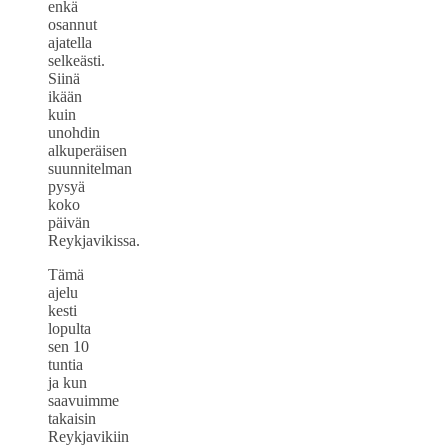
enkä
osannut
ajatella
selkeästi.
Siinä
ikään
kuin
unohdin
alkuperäisen
suunnitelman
pysyä
koko
päivän
Reykjavikissa.
Tämä
ajelu
kesti
lopulta
sen 10
tuntia
ja kun
saavuimme
takaisin
Reykjavikiin