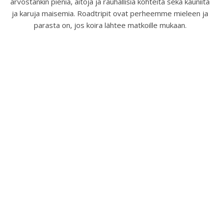
arvostankin pieniä, aitoja ja rauhallisia kohteita sekä kauniita
ja karuja maisemia. Roadtripit ovat perheemme mieleen ja
parasta on, jos koira lähtee matkoille mukaan.