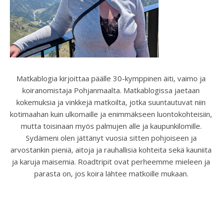
Matkablogia kirjoittaa päälle 30-kymppinen äiti, vaimo ja
koiranomistaja Pohjanmaalta. Matkablogissa jaetaan
kokemuksia ja vinkkejä matkoilta, jotka suuntautuvat niin
kotimaahan kuin ulkomaille ja enimmäkseen luontokohteisiin,
mutta toisinaan myös palmujen alle ja kaupunkilomille.
Sydämeni olen jättänyt vuosia sitten pohjoiseen ja
arvostankin pieniä, aitoja ja rauhallisia kohteita sekä kauniita
ja karuja maisemia. Roadtripit ovat perheemme mieleen ja
parasta on, jos koira lähtee matkoille mukaan.