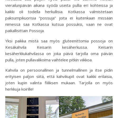
vierailunpäivän aikana syödä useita pullia eri kohteissa ja
kaikki oli todella herkullisia. Kotkassa valmistetaan
paksumpikuorisia ”possuja” joita ei kuitenkaan missään
nimessä saa Kotkassa kutsua possuksi, vaan ne ovat
paikallisittain Possoja.
Yksi paikka mistä saa myös gluteenittomia possoja on
Kesäkahvila Keisarin kesäherkussa. Keisarin
kesäherkkukahvilassa on joka päivä tarjolla oma päivän
pulla, joten pullavalikoima vaihtelee pitkin viikkoa.
Kahvila on persoonallinen ja tunnelmallinen ja itse pidin
erityisen paljon siitä, että kahvikupit ovat kaikki erilaisia,
joten kupin valinta fiiliksen mukaan. Tarjolla on myös
herkkuja koirille!