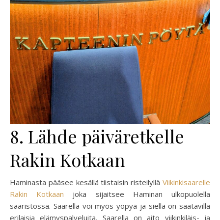
8. Lähde päiväretkelle
Rakin Kotkaan
Haminasta pääsee kesällä tiistaisin risteilyllä
Viikinkisaarelle
Rakin Kotkaan
joka sijaitsee Haminan ulkopuolella
saaristossa. Saarella voi myös yöpyä ja siellä on saatavilla
erilaisia elämyspalveluita. Saarella on aito viikinkiläis- ja