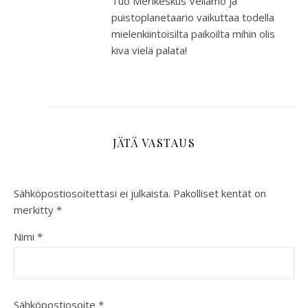
Tuo Merikeskus Vellamo ja
puistoplanetaario vaikuttaa todella
mielenkiintoisilta paikoilta mihin olis
kiva vielä palata!
JÄTÄ VASTAUS
Sähköpostiosoitettasi ei julkaista.
Pakolliset kentät on
merkitty
*
Nimi
*
Sähköpostiosoite
*