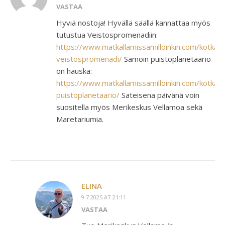
VASTAA
Hyviä nostoja! Hyvällä säällä kannattaa myös
tutustua Veistospromenadiin:
https://www.matkallamissamilloinkin.com/kotkan-
veistospromenadi/
Samoin puistoplanetaario
on hauska:
https://www.matkallamissamilloinkin.com/kotkan-
puistoplanetaario/
Sateisena päivänä voin
suositella myös Merikeskus Vellamoa sekä
Maretariumia.
ELINA
9.7.2025 AT 21:11
VASTAA