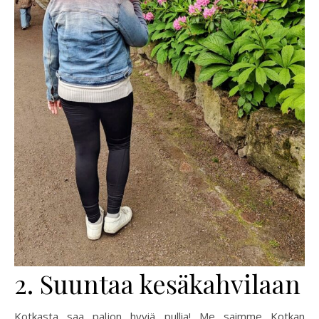
2. Suuntaa kesäkahvilaan
Kotkasta saa paljon hyviä pullia! Me saimme Kotkan