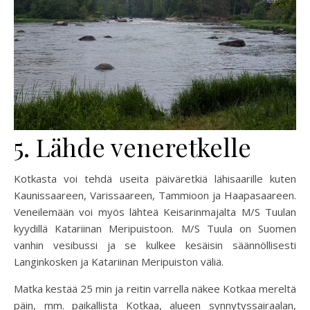
5. Lähde veneretkelle
Kotkasta voi tehdä useita päiväretkiä lähisaarille kuten
Kaunissaareen, Varissaareen, Tammioon ja Haapasaareen.
Veneilemään voi myös lähteä Keisarinmajalta M/S Tuulan
kyydillä Katariinan Meripuistoon. M/S Tuula on Suomen
vanhin vesibussi ja se kulkee kesäisin säännöllisesti
Langinkosken ja Katariinan Meripuiston väliä.
Matka kestää 25 min ja reitin varrella näkee Kotkaa mereltä
päin, mm. paikallista Kotkaa, alueen synnytyssairaalan,