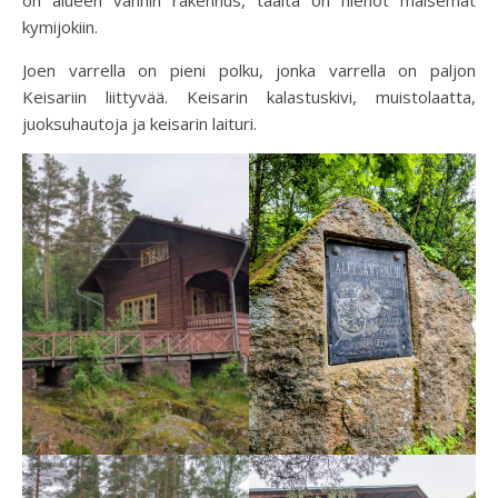
kymijokiin.
Joen varrella on pieni polku, jonka varrella on paljon
Keisariin liittyvää. Keisarin kalastuskivi, muistolaatta,
juoksuhautoja ja keisarin laituri.