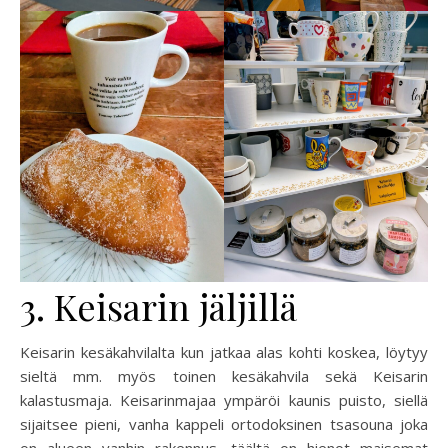
3. Keisarin jäljillä
Keisarin kesäkahvilalta kun jatkaa alas kohti koskea, löytyy
sieltä mm. myös toinen kesäkahvila sekä Keisarin
kalastusmaja. Keisarinmajaa ympäröi kaunis puisto, siellä
sijaitsee pieni, vanha kappeli ortodoksinen tsasouna joka
on alueen vanhin rakennus, täältä on hienot maisemat