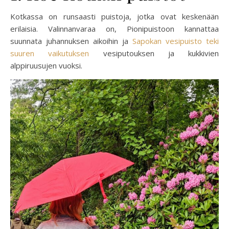
Kotkassa on runsaasti puistoja, jotka ovat keskenään
erilaisia. Valinnanvaraa on, Pionipuistoon kannattaa
suunnata juhannuksen aikoihin ja
Sapokan vesipuisto teki
suuren vaikutuksen
vesiputouksen ja kukkivien
alppiruusujen vuoksi.