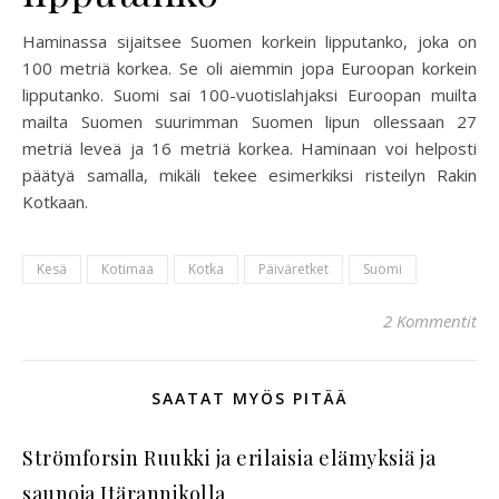
Haminassa sijaitsee Suomen korkein lipputanko, joka on
100 metriä korkea. Se oli aiemmin jopa Euroopan korkein
lipputanko. Suomi sai 100-vuotislahjaksi Euroopan muilta
mailta Suomen suurimman Suomen lipun ollessaan 27
metriä leveä ja 16 metriä korkea. Haminaan voi helposti
päätyä samalla, mikäli tekee esimerkiksi risteilyn Rakin
Kotkaan.
Kesä
Kotimaa
Kotka
Päiväretket
Suomi
2 Kommentit
SAATAT MYÖS PITÄÄ
Strömforsin Ruukki ja erilaisia elämyksiä ja
saunoja Itärannikolla