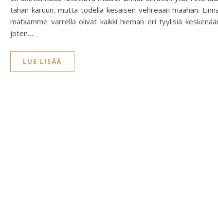
tähän karuun, mutta todella kesäisen vehreään maahan. Linn
matkamme varrella olivat kaikki hieman eri tyylisiä keskenää
joten…
LUE LISÄÄ