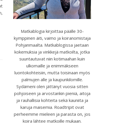
at
n,
Matkablogia kirjoittaa päälle 30-
kymppinen äiti, vaimo ja koiranomistaja
Pohjanmaalta. Matkablogissa jaetaan
kokemuksia ja vinkkejä matkoilta, jotka
suuntautuvat niin kotimaahan kuin
ulkomaille ja enimmäkseen
luontokohteisiin, mutta toisinaan myös
palmujen alle ja kaupunkilomille.
Sydämeni olen jättänyt vuosia sitten
pohjoiseen ja arvostankin pieniä, aitoja
ja rauhallisia kohteita sekä kauniita ja
karuja maisemia. Roadtripit ovat
perheemme mieleen ja parasta on, jos
koira lähtee matkoille mukaan.