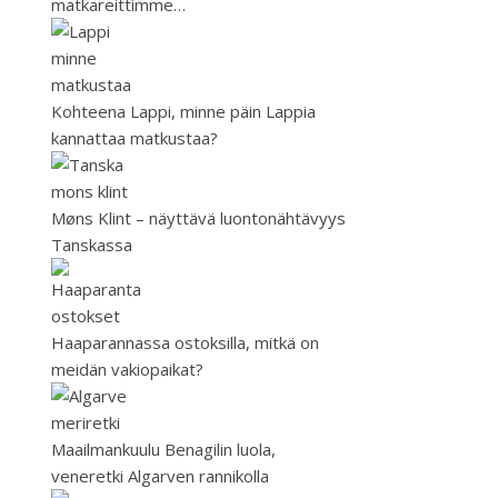
matkareittimme…
Kohteena Lappi, minne päin Lappia
kannattaa matkustaa?
Møns Klint – näyttävä luontonähtävyys
Tanskassa
Haaparannassa ostoksilla, mitkä on
meidän vakiopaikat?
Maailmankuulu Benagilin luola,
veneretki Algarven rannikolla