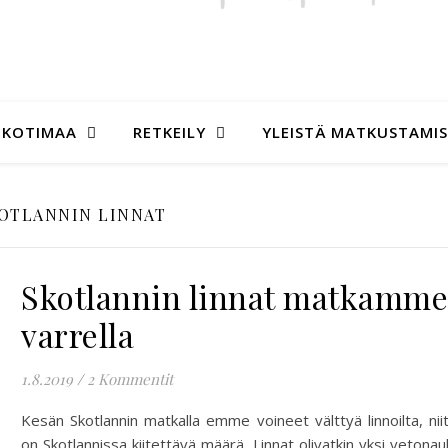
KOTIMAA
RETKEILY
YLEISTÄ MATKUSTAMI
OTLANNIN LINNAT
Skotlannin linnat matkamme
varrella
1.8.2019
/
2 Kommentit
Kesän Skotlannin matkalla emme voineet välttyä linnoilta, nii
on Skotlannissa kiitettävä määrä. Linnat olivatkin yksi vetonau