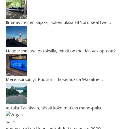
Ilmatäytteinen kajakki, kokemuksia FitNord seal two…
Haaparannassa ostoksilla, mitkä on meidän vakiopaikat?
Merenkurkun yli Ruotsiin – kokemuksia Wasaline…
Autolla Tanskaan, tässä koko matkan meno-paluu…
Vegan saari on Unescon kohde ja tunnettu 2000