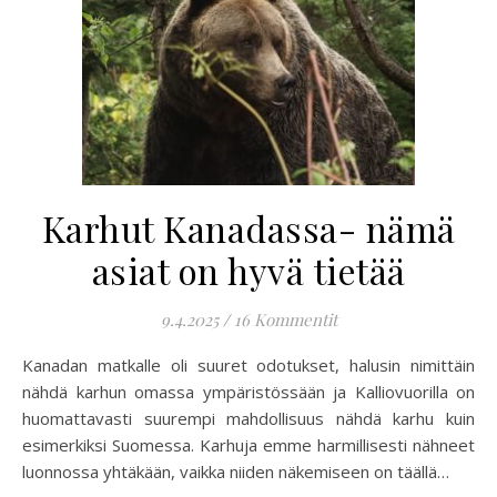
Karhut Kanadassa- nämä
asiat on hyvä tietää
9.4.2025
/
16 Kommentit
Kanadan matkalle oli suuret odotukset, halusin nimittäin
nähdä karhun omassa ympäristössään ja Kalliovuorilla on
huomattavasti suurempi mahdollisuus nähdä karhu kuin
esimerkiksi Suomessa. Karhuja emme harmillisesti nähneet
luonnossa yhtäkään, vaikka niiden näkemiseen on täällä…