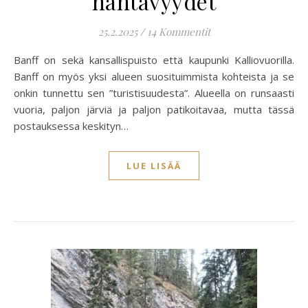
nähtävyydet
25.2.2025
/
14 Kommentit
Banff on sekä kansallispuisto että kaupunki Kalliovuorilla.
Banff on myös yksi alueen suosituimmista kohteista ja se
onkin tunnettu sen ”turistisuudesta”. Alueella on runsaasti
vuoria, paljon järviä ja paljon patikoitavaa, mutta tässä
postauksessa keskityn…
LUE LISÄÄ