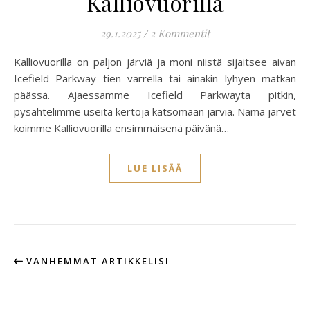
Kalliovuorilla
29.1.2025
/
2 Kommentit
Kalliovuorilla on paljon järviä ja moni niistä sijaitsee aivan
Icefield Parkway tien varrella tai ainakin lyhyen matkan
päässä. Ajaessamme Icefield Parkwayta pitkin,
pysähtelimme useita kertoja katsomaan järviä. Nämä järvet
koimme Kalliovuorilla ensimmäisenä päivänä…
LUE LISÄÄ
VANHEMMAT ARTIKKELISI