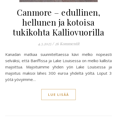
Canmore – edullinen,
hellunen ja kotoisa
tukikohta Kalliovuorilla
4.3.2025
/
26 Kommentit
Kanadan matkaa suunniteltaessa kävi melko nopeasti
selväksi, että Banffissa ja Lake Louisessa on melko kallista
majoittua. Majoituimme yhden yön Lake Louisessa ja
majoitus maksoi lähes 300 euroa yhdeltä yöltä. Loput 3
yötä yövyimme…
LUE LISÄÄ