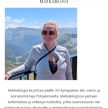
MATKABLOGI
Matkablogia kirjoittaa päälle 30-kymppinen äiti, vaimo ja
koiranomistaja Pohjanmaalta. Matkablogissa jaetaan
kokemuksia ja vinkkejä matkoilta, jotka suuntautuvat niin
kotimaahan kuin ulkomaille ja enimmäkseen luontokohteisiin,