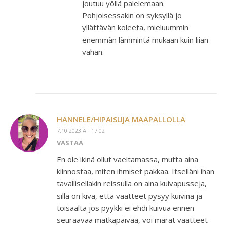
joutuu yöllä palelemaan.
Pohjoisessakin on syksyllä jo
yllättävän koleeta, mieluummin
enemmän lämmintä mukaan kuin liian
vähän.
HANNELE/HIPAISUJA MAAPALLOLLA
7.10.2023 AT 17:02
VASTAA
En ole ikinä ollut vaeltamassa, mutta aina
kiinnostaa, miten ihmiset pakkaa. Itselläni ihan
tavallisellakin reissulla on aina kuivapusseja,
sillä on kiva, että vaatteet pysyy kuivina ja
toisaalta jos pyykki ei ehdi kuivua ennen
seuraavaa matkapäivää, voi märät vaatteet