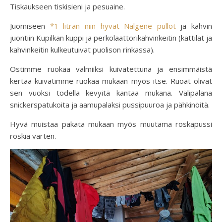
Tiskaukseen tiskisieni ja pesuaine.
Juomiseen
*1 litran niin hyvät Nalgene pullot
ja kahvin
juontiin Kupilkan kuppi ja perkolaattorikahvinkeitin (kattilat ja
kahvinkeitin kulkeutuivat puolison rinkassa).
Ostimme ruokaa valmiiksi kuivatettuna ja ensimmäistä
kertaa kuivatimme ruokaa mukaan myös itse. Ruoat olivat
sen vuoksi todella kevyitä kantaa mukana. Välipalana
snickerspatukoita ja aamupalaksi pussipuuroa ja pähkinöitä.
Hyvä muistaa pakata mukaan myös muutama roskapussi
roskia varten.