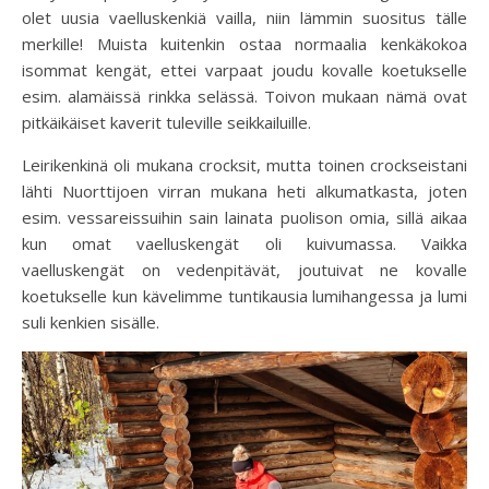
olet uusia vaelluskenkiä vailla, niin lämmin suositus tälle
merkille! Muista kuitenkin ostaa normaalia kenkäkokoa
isommat kengät, ettei varpaat joudu kovalle koetukselle
esim. alamäissä rinkka selässä. Toivon mukaan nämä ovat
pitkäikäiset kaverit tuleville seikkailuille.
Leirikenkinä oli mukana crocksit, mutta toinen crockseistani
lähti Nuorttijoen virran mukana heti alkumatkasta, joten
esim. vessareissuihin sain lainata puolison omia, sillä aikaa
kun omat vaelluskengät oli kuivumassa. Vaikka
vaelluskengät on vedenpitävät, joutuivat ne kovalle
koetukselle kun kävelimme tuntikausia lumihangessa ja lumi
suli kenkien sisälle.