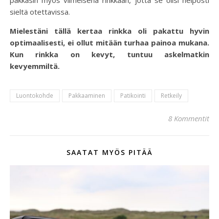
sieltä otettavissa.
Mielestäni tällä kertaa rinkka oli pakattu hyvin
optimaalisesti, ei ollut mitään turhaa painoa mukana.
Kun rinkka on kevyt, tuntuu askelmatkin
kevyemmiltä.
Luontokohde
Pakkaaminen
Patikointi
Retkeily
8 Kommentit
SAATAT MYÖS PITÄÄ