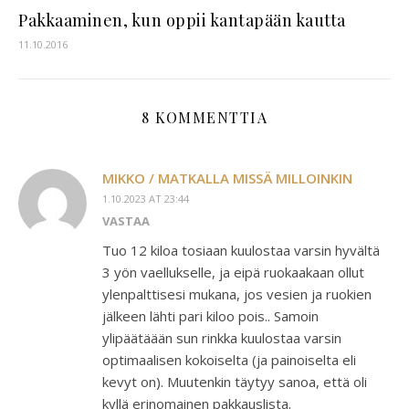
Pakkaaminen, kun oppii kantapään kautta
11.10.2016
8 KOMMENTTIA
MIKKO / MATKALLA MISSÄ MILLOINKIN
1.10.2023 AT 23:44
VASTAA
Tuo 12 kiloa tosiaan kuulostaa varsin hyvältä
3 yön vaellukselle, ja eipä ruokaakaan ollut
ylenpalttisesi mukana, jos vesien ja ruokien
jälkeen lähti pari kiloo pois.. Samoin
ylipäätäään sun rinkka kuulostaa varsin
optimaalisen kokoiselta (ja painoiselta eli
kevyt on). Muutenkin täytyy sanoa, että oli
kyllä erinomainen pakkauslista.