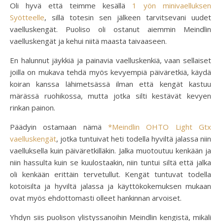
Oli hyvä että teimme kesällä
1 yön minivaelluksen
Syötteelle
, sillä totesin sen jälkeen tarvitsevani uudet
vaelluskengät. Puoliso oli ostanut aiemmin Meindlin
vaelluskengät ja kehui niitä maasta taivaaseen.
En halunnut jäykkiä ja painavia vaelluskenkiä, vaan sellaiset
joilla on mukava tehdä myös kevyempiä päiväretkiä, käydä
koiran kanssa lähimetsässä ilman että kengät kastuu
märässä ruohikossa, mutta jotka silti kestävät kevyen
rinkan painon.
Päädyin ostamaan nämä
*Meindlin OHTO Light Gtx
vaelluskengät
, jotka tuntuivat heti todella hyviltä jalassa niin
vaelluksella kuin päiväretkilläkin. Jalka muotoutuu kenkään ja
niin hassulta kuin se kuulostaakin, niin tuntui siltä että jalka
oli kenkään erittäin tervetullut. Kengät tuntuvat todella
kotoisilta ja hyviltä jalassa ja käyttökokemuksen mukaan
ovat myös ehdottomasti olleet hankinnan arvoiset.
Yhdyn siis puolison ylistyssanoihin Meindlin kengistä, mikäli