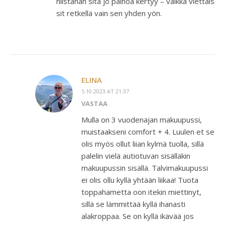
niistähän sitä jo painoa kertyy – vaikka viettäis
sit retkellä vain sen yhden yön.
ELINA
5.10.2023 AT 21:37
VASTAA
Mulla on 3 vuodenajan makuupussi,
muistaakseni comfort + 4. Luulen et se
olis myös ollut liian kylmä tuolla, sillä
palelin vielä autiotuvan sisälläkin
makuupussin sisällä. Talvimakuupussi
ei olis ollu kyllä yhtään liikaa! Tuota
toppahametta oon itekin miettinyt,
sillä se lämmittää kyllä ihanasti
alakroppaa. Se on kyllä ikävää jos