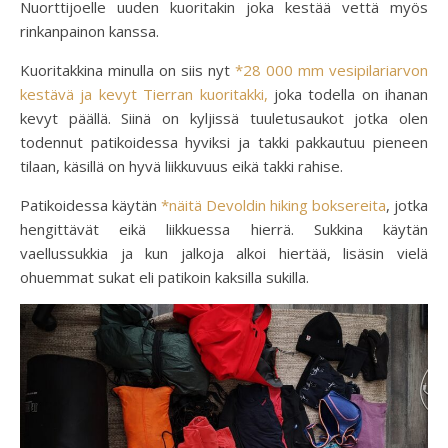
Nuorttijoelle uuden kuoritakin joka kestää vettä myös
rinkanpainon kanssa.
Kuoritakkina minulla on siis nyt
*28 000 mm vesipilariarvon
kestävä ja kevyt Tierran kuoritakki,
joka todella on ihanan
kevyt päällä. Siinä on kyljissä tuuletusaukot jotka olen
todennut patikoidessa hyviksi ja takki pakkautuu pieneen
tilaan, käsillä on hyvä liikkuvuus eikä takki rahise.
Patikoidessa käytän
*näitä Devoldin hiking boksereita
, jotka
hengittävät eikä liikkuessa hierrä. Sukkina käytän
vaellussukkia ja kun jalkoja alkoi hiertää, lisäsin vielä
ohuemmat sukat eli patikoin kaksilla sukilla.