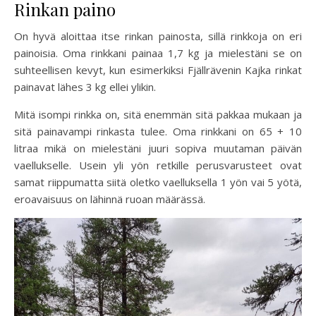
Rinkan paino
On hyvä aloittaa itse rinkan painosta, sillä rinkkoja on eri
painoisia. Oma rinkkani painaa 1,7 kg ja mielestäni se on
suhteellisen kevyt, kun esimerkiksi Fjällrävenin Kajka rinkat
painavat lähes 3 kg ellei ylikin.
Mitä isompi rinkka on, sitä enemmän sitä pakkaa mukaan ja
sitä painavampi rinkasta tulee. Oma rinkkani on 65 + 10
litraa mikä on mielestäni juuri sopiva muutaman päivän
vaellukselle. Usein yli yön retkille perusvarusteet ovat
samat riippumatta siitä oletko vaelluksella 1 yön vai 5 yötä,
eroavaisuus on lähinnä ruoan määrässä.