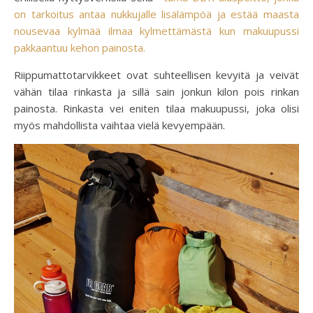
on tarkoitus antaa nukkujalle lisälämpöä ja estää maasta
nousevaa kylmää ilmaa kylmettämästä kun makuupussi
pakkaantuu kehon painosta.
Riippumattotarvikkeet ovat suhteellisen kevyitä ja veivät
vähän tilaa rinkasta ja sillä sain jonkun kilon pois rinkan
painosta. Rinkasta vei eniten tilaa makuupussi, joka olisi
myös mahdollista vaihtaa vielä kevyempään.