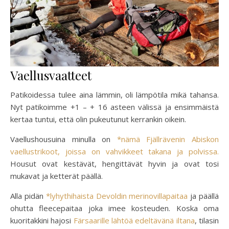
Vaellusvaatteet
Patikoidessa tulee aina lämmin, oli lämpötila mikä tahansa.
Nyt patikoimme +1 – + 16 asteen välissä ja ensimmäistä
kertaa tuntui, että olin pukeutunut kerrankin oikein.
Vaellushousuina minulla on
*nämä Fjällrävenin Abiskon
vaellustrikoot, joissa on vahvikkeet takana ja polvissa.
Housut ovat kestävät, hengittävät hyvin ja ovat tosi
mukavat ja ketterät päällä.
Alla pidän
*lyhythihaista Devoldin merinovillapaitaa
ja päällä
ohutta fleecepaitaa joka imee kosteuden. Koska oma
kuoritakkini hajosi
Färsaarille lähtöä edeltävänä iltana
, tilasin