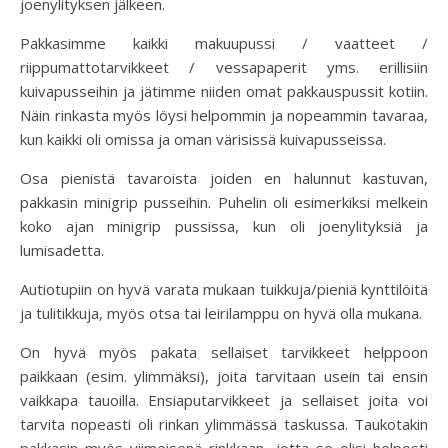
joenylityksen jälkeen.
Pakkasimme kaikki makuupussi / vaatteet /
riippumattotarvikkeet / vessapaperit yms. erillisiin
kuivapusseihin ja jätimme niiden omat pakkauspussit kotiin.
Näin rinkasta myös löysi helpommin ja nopeammin tavaraa,
kun kaikki oli omissa ja oman värisissä kuivapusseissa.
Osa pienistä tavaroista joiden en halunnut kastuvan,
pakkasin minigrip pusseihin. Puhelin oli esimerkiksi melkein
koko ajan minigrip pussissa, kun oli joenylityksiä ja
lumisadetta.
Autiotupiin on hyvä varata mukaan tuikkuja/pieniä kynttilöitä
ja tulitikkuja, myös otsa tai leirilamppu on hyvä olla mukana.
On hyvä myös pakata sellaiset tarvikkeet helppoon
paikkaan (esim. ylimmäksi), joita tarvitaan usein tai ensin
vaikkapa tauoilla. Ensiaputarvikkeet ja sellaiset joita voi
tarvita nopeasti oli rinkan ylimmässä taskussa. Taukotakin
pakkasin myös viimeisenä rinkkaan, jotta se olisi helposti