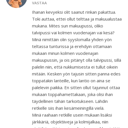
VASTAA
Ihanan kevyeksi olit saanut rinkan pakattua.
Toki auttaa, ettei ollut telttaa ja makuualustaa
mukana. Mites sun makuupussi, oliko
talvipussi vai kolmen vuodenajan vai kesä?
Minä nimittäin olin syyslomalla yhden yön
teltassa tunturissa ja erehdyin ottamaan
mukaan minun kolmen vuodenajan
makuupussin, ja ois pitänyt olla talvipussi, sillä
palelin niin, että nukkumisesta ei tullut oikein
mitään. Kesken yön tajusin sitten panna edes
toppatakin lanteille, kun lantio on aina se
palelevin paikka. En sitten ollut tajunnut ottaa
mukaan toppahamettakaan, joka olisi ihan
täydellinen tähän tarkoitukseen. Lähdin
retkelle siis ihan kesämeiningillä vielä.
Minä raahaan retkille usein mukaan lisäksi
järkkäriä, objektiiveja ja kolmijalkaa, niin