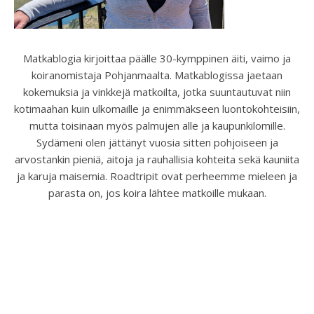
Matkablogia kirjoittaa päälle 30-kymppinen äiti, vaimo ja
koiranomistaja Pohjanmaalta. Matkablogissa jaetaan
kokemuksia ja vinkkejä matkoilta, jotka suuntautuvat niin
kotimaahan kuin ulkomaille ja enimmäkseen luontokohteisiin,
mutta toisinaan myös palmujen alle ja kaupunkilomille.
Sydämeni olen jättänyt vuosia sitten pohjoiseen ja
arvostankin pieniä, aitoja ja rauhallisia kohteita sekä kauniita
ja karuja maisemia. Roadtripit ovat perheemme mieleen ja
parasta on, jos koira lähtee matkoille mukaan.