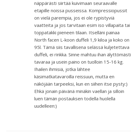
näppärästi siirtää kuivimaan seuraavalle
etapille noissa pusseissa. Kompressiopussit
on vielä parempia, jos ei ole rypistyviä
vaatteita ja jos tarvitaan esim iso villapaita tai
toppatakki pieneen tilaan. Itselläni painaa
North facen L-koon duffeli 1,9 kiloa ja koko on
95l. Tämä siis tavallisena selässä kuljetettava
duffeli, ei rinkka. Sinne mahtuu ihan älyttömästi
tavaraa ja usein paino on tuolloin 15-16 kg.
Ihailen ihmisiä, jotka lähtee
käsimatkatavaroilla reissuun, mutta en
näköjään tarpeeksi, kun en siihen itse pysty:)
Ehkä jonain päivänä minäkin vaellan ja silloin
luen tämän postauksen todella huolella
uudelleen:)