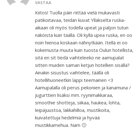
VASTAA
Kiitos! Tuolla päin riittää vielä mukavasti
patikoitavaa, teidän kuvat Ylläkseltä ruska-
aikaan oli myös todella upeat ja paljon tutun
näköistä kuin täällä. Oli kyllä upea ruska, en oo
noin hienoa koskaan nähnytkään. Itellä ei oo
kokemusta muuta kuin tuosta Oulun hotellista,
sitä en sit tiedä vaihteleeko ne aamupalat
sitten muiden saman ketjun hotellien sisällä?
Ainakin sisustus vaihtelee, täällä oli
hotellihuoneetkin lappi teemainen <3
Aamupalalla oli perus pekonien ja kanamuna /
jugurttien lisäksi mm. ryynimakkaraa,
smoothie shotteja, siikaa, haukea, lohta,
leipäjuustoa, lakkahilloa, mustikoita,
kuivatettuja hedelmiä ja hyvää
mustikkamehua. Nam 🙂