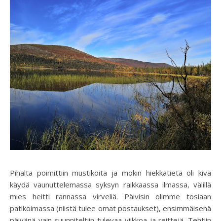
Pihalta poimittiin mustikoita ja mökin hiekkatietä oli kiva
käydä vaunuttelemassa syksyn raikkaassa ilmassa, välillä
mies heitti rannassa virveliä. Päivisin olimme tosiaan
patikoimassa (niistä tulee omat postaukset), ensimmäisenä
päivänä vain suunniteltiin tulevaa viikkoa ja reittejä. Tehtiin