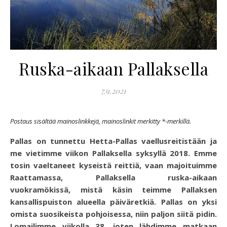
Ruska-aikaan Pallaksella
7.9.2021
Postaus sisältää mainoslinkkejä, mainoslinkit merkitty *-merkillä.
Pallas on tunnettu Hetta-Pallas vaellusreitistään ja
me vietimme viikon Pallaksella syksyllä 2018. Emme
tosin vaeltaneet kyseistä reittiä, vaan majoituimme
Raattamassa, Pallaksella ruska-aikaan
vuokramökissä, mistä käsin teimme Pallaksen
kansallispuiston alueella päiväretkiä. Pallas on yksi
omista suosikeista pohjoisessa, niin paljon siitä pidin.
Lomailimme viikolla 38, joten lähdimme matkaan