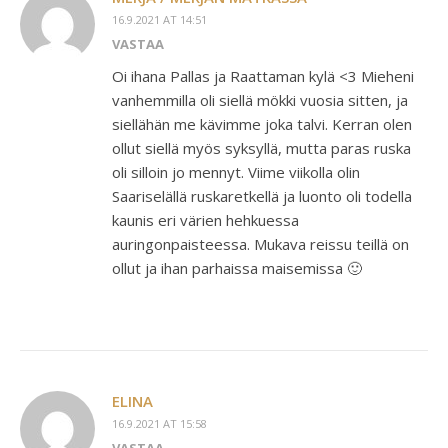
16.9.2021 AT 14:51
VASTAA
Oi ihana Pallas ja Raattaman kylä <3 Mieheni
vanhemmilla oli siellä mökki vuosia sitten, ja
siellähän me kävimme joka talvi. Kerran olen
ollut siellä myös syksyllä, mutta paras ruska
oli silloin jo mennyt. Viime viikolla olin
Saariselällä ruskaretkellä ja luonto oli todella
kaunis eri värien hehkuessa
auringonpaisteessa. Mukava reissu teillä on
ollut ja ihan parhaissa maisemissa 🙂
ELINA
16.9.2021 AT 15:58
VASTAA