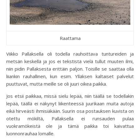
Raattama
Viikko Pallaksella oli todella rauhoittava tuntureiden ja
metsän keskellä ja jos ei tekstistä vielä tullut muuten ilmi,
niin pidin Pallaksesta erittäin paljon. Toisille se saattaa olla
liiankin rauhallinen, kun esim. Ylläksen kaltaiset palvelut
puuttuvat, mutta meille se oli juuri oikea paikka.
Jos etsii paikkaa, missä sielu lepää, niin täällä se todellakin
lepää, täällä ei näkynyt liikenteessä juurikaan muita autoja
eikä hirveästi ihmisiäkään. Suurin osa postauksen kuvista on
otettu mökiltä, Pallaksella ei runsauden pulaa
vuokramökeistä ole ja tämä paikka toi kaivattua
luonnonrauhaa lomalle.