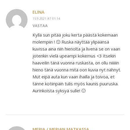
ELINA
15.9.2021 AT 01:14
VASTAA
Kyllä sun pitää joku kerta päästä kokemaan
molempiin ! 🙂 Ruska näyttää ylipäänsä
kuvissa aina niin hienolta ja livenä se on vaan
jotenkin vielä upeampi kokemus <3 itsekin
haaveilin tänä vuonna ruskasta, on ollu niiiiiin
hieno tänä vuonna mitä oon kuvia nyt nähnyt.
Mut eipä auta kun vaan ihailla ja toivoa, et
tänne kotiinpäin tulis myös kaunis puuruska.
Aurinkoista syksyä sulle! 🙂
MERJA / MERJAN MATKASSA