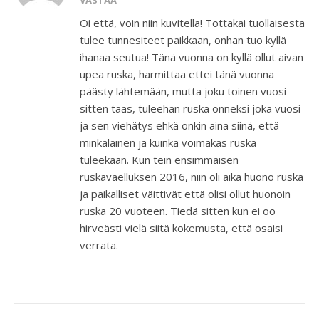
Oi että, voin niin kuvitella! Tottakai tuollaisesta
tulee tunnesiteet paikkaan, onhan tuo kyllä
ihanaa seutua! Tänä vuonna on kyllä ollut aivan
upea ruska, harmittaa ettei tänä vuonna
päästy lähtemään, mutta joku toinen vuosi
sitten taas, tuleehan ruska onneksi joka vuosi
ja sen viehätys ehkä onkin aina siinä, että
minkälainen ja kuinka voimakas ruska
tuleekaan. Kun tein ensimmäisen
ruskavaelluksen 2016, niin oli aika huono ruska
ja paikalliset väittivät että olisi ollut huonoin
ruska 20 vuoteen. Tiedä sitten kun ei oo
hirveästi vielä siitä kokemusta, että osaisi
verrata.