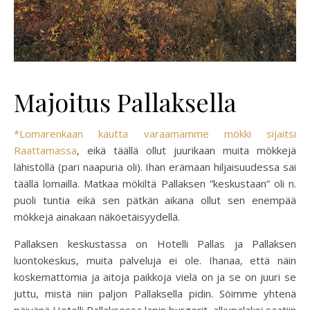
Majoitus Pallaksella
*Lomarenkaan kautta varaamamme mökki sijaitsi
Raattamassa
, eikä täällä ollut juurikaan muita mökkejä
lähistöllä (pari naapuria oli). Ihan erämaan hiljaisuudessa sai
täällä lomailla. Matkaa mökiltä Pallaksen ”keskustaan” oli n.
puoli tuntia eikä sen pätkän aikana ollut sen enempää
mökkejä ainakaan näköetäisyydellä.
Pallaksen keskustassa on Hotelli Pallas ja Pallaksen
luontokeskus, muita palveluja ei ole. Ihanaa, että näin
koskemattomia ja aitoja paikkoja vielä on ja se on juuri se
juttu, mistä niin paljon Pallaksella pidin. Söimme yhtenä