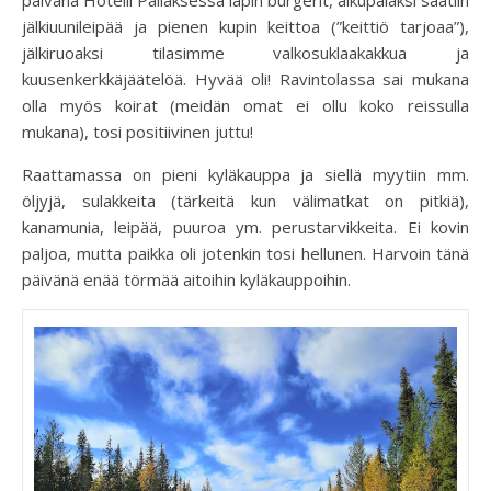
päivänä Hotelli Pallaksessa lapin burgerit, alkupalaksi saatiin
jälkiuunileipää ja pienen kupin keittoa (”keittiö tarjoaa”),
jälkiruoaksi tilasimme valkosuklaakakkua ja
kuusenkerkkäjäätelöä. Hyvää oli! Ravintolassa sai mukana
olla myös koirat (meidän omat ei ollu koko reissulla
mukana), tosi positiivinen juttu!
Raattamassa on pieni kyläkauppa ja siellä myytiin mm.
öljyjä, sulakkeita (tärkeitä kun välimatkat on pitkiä),
kanamunia, leipää, puuroa ym. perustarvikkeita. Ei kovin
paljoa, mutta paikka oli jotenkin tosi hellunen. Harvoin tänä
päivänä enää törmää aitoihin kyläkauppoihin.