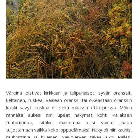
Väreinä loistivat kirkkaan ja tulipunaiset, syvän oranssit,
keltainen, ruskea, vaalean oranssi tai oikeastaan oranssin
kaikki sävyt, ruskaa oli sekä maassa että puissa. Mökin
rannalta aukesi niin upeat näkymät kohti Pallaksen
tunturijonoa, sitäkin maisemaa olisi voinut jäädä
tuijottamaan vaikka koko loppuelämäksi. Näky oli niin kaunis,
rauhoittava ja hiljainen. Saivojärven takaa alkoi Pallas-