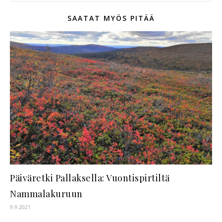
SAATAT MYÖS PITÄÄ
Päiväretki Pallaksella: Vuontispirtiltä
Nammalakuruun
9.9.2021