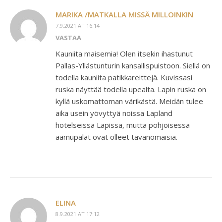
MARIKA /MATKALLA MISSÄ MILLOINKIN
7.9.2021 AT 16:14
VASTAA
Kauniita maisemia! Olen itsekin ihastunut
Pallas-Yllästunturin kansallispuistoon. Siellä on
todella kauniita patikkareittejä. Kuvissasi
ruska näyttää todella upealta. Lapin ruska on
kyllä uskomattoman värikästä. Meidän tulee
aika usein yövyttyä noissa Lapland
hotelseissa Lapissa, mutta pohjoisessa
aamupalat ovat olleet tavanomaisia.
ELINA
8.9.2021 AT 17:12