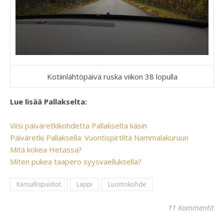
Kotiinlähtöpäivä ruska viikon 38 lopulla
Lue lisää Pallakselta:
Viisi päiväretkikohdetta Pallakselta käsin
Päiväretki Pallaksella: Vuontispirtiltä Nammalakuruun
Mitä kokea Hetassa?
Miten pukea taapero syysvaelluksella?
Kansallispuistot
Lappi
Luontokohde
11 Kommentit