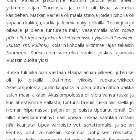
Kohti Pallasta jatkoimme Ruotsin puolta ylös ajaen,
ylitimme rajan Torniossa ja reitti oli kivaa vaihtelua
kasitiehen. Matkan varrella oli maalaistaloja joiden pihoilla oli
vapaana kukkoja, kurkia ja lehmiä näkyi pelloilla. Torniojoki jäi
oikealle ja pieniä tuntureita näkyi vasemmalla
(olen täällä
päin ollut lapsena joskus laskettelemassa nykyisessä Svanstein
Ski:ssä, ent. Pullinki).
Kolarin kohdalla ylitimme rajan takaisin
Suomeen. Suosittelen vaihtelun vuoksi joskus ajamaan
Ruotsin puolta ylös!
Ruska tuli aika pian vastaan Haaparannan jälkeen, joten se
oli jo pitkällä. Ostimme viikoksi ruokatarvikkeet
Äkäslompolosta Jounin kaupalta ja olikin outoa nähdä paikka
sulan maan aikaan. Äkäslompolossa oli vielä vahva ruska ja
kun lähestyimme Pallasta, tuntui siltä kuin ruska olisi siellä jo
hieman hiipumassa, paljon oli jo puista tippunut lehtiä. En
ollut eläessäni nähnyt näin upeaa ruskaa saatikka mitään
näin kaunista! Upea väriloisto veti sanattomaksi ja se on
kenties ollut voimakkain kokemus pohjoisen reissuilta,
saatikka koko kotimaasta tai edes ylipäänsä. En osannut