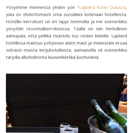
Yövyimme mennessä yhden yön
*Lapland hotel Oulussa
,
joka on ehdottomasti oma suosikkini kotimaan hotelleista.
Hotellin kerrokset on eri lappi teemoilla ja me esimerkiksi
yövyttiin revontulikerroksessa. Täällä on niin herkullinen
aamupala, että pelkkä muistelu tuo veden kielelle. Lapland
hotellissa maistuu pohjoisen aidot maut ja mielestäni eroaa
selvästi muista ketjuhotelleista, aamiaisella oli esimerkiksi
tarjolla alkoholitonta kuusenkerkkä kuohuviiniä.