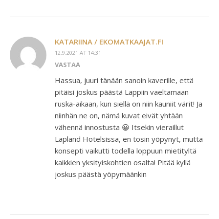
KATARIINA / EKOMATKAAJAT.FI
12.9.2021 AT 14:31
VASTAA
Hassua, juuri tänään sanoin kaverille, että
pitäisi joskus päästä Lappiin vaeltamaan
ruska-aikaan, kun siellä on niin kauniit värit! Ja
niinhän ne on, nämä kuvat eivät yhtään
vähennä innostusta 😀 Itsekin vieraillut
Lapland Hotelsissa, en tosin yöpynyt, mutta
konsepti vaikutti todella loppuun mietityltä
kaikkien yksityiskohtien osalta! Pitää kyllä
joskus päästä yöpymäänkin