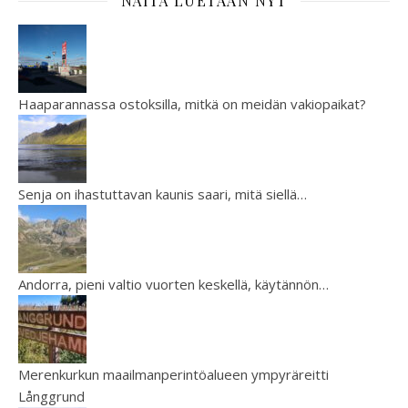
NÄITÄ LUETAAN NYT
Haaparannassa ostoksilla, mitkä on meidän vakiopaikat?
Senja on ihastuttavan kaunis saari, mitä siellä…
Andorra, pieni valtio vuorten keskellä, käytännön…
Merenkurkun maailmanperintöalueen ympyräreitti
Långgrund