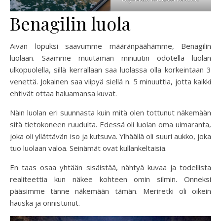
Benagilin luola
Aivan lopuksi saavumme määränpäähämme, Benagilin
luolaan. Saamme muutaman minuutin odotella luolan
ulkopuolella, sillä kerrallaan saa luolassa olla korkeintaan 3
venettä. Jokainen saa viipyä siellä n. 5 minuuttia, jotta kaikki
ehtivät ottaa haluamansa kuvat.
Näin luolan eri suunnasta kuin mitä olen tottunut näkemään
sitä tietokoneen ruudulta. Edessä oli luolan oma uimaranta,
joka oli yllättävän iso ja kutsuva. Ylhäällä oli suuri aukko, joka
tuo luolaan valoa. Seinämät ovat kullankeltaisia.
En taas osaa yhtään sisäistää, nähtyä kuvaa ja todellista
realiteettia kun näkee kohteen omin silmin. Onneksi
pääsimme tänne näkemään tämän. Meriretki oli oikein
hauska ja onnistunut.