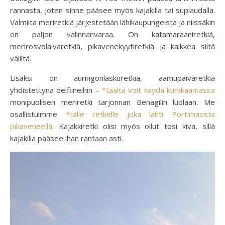
rannasta, joten sinne pääsee myös kajakilla tai suplaudalla.
Valmiita meriretkiä järjestetään lähikaupungeista ja niissäkin
on paljon valinnanvaraa. On katamaraaniretkiä,
merirosvolaivaretkiä, pikavenekyytiretkiä ja kaikkea siltä
väliltä.
Lisäksi on auringonlaskuretkiä, aamupäiväretkiä
yhdistettynä delfiineihin –
*täältä voit käydä kurkkaamassa
monipuolisen meriretki tarjonnan Benagilin luolaan. Me
osallistuimme
*tälle retkelle joka lähti Portimaosta
pikaveneellä.
Kajakkiretki olisi myös ollut tosi kiva, sillä
kajakilla pääsee ihan rantaan asti.