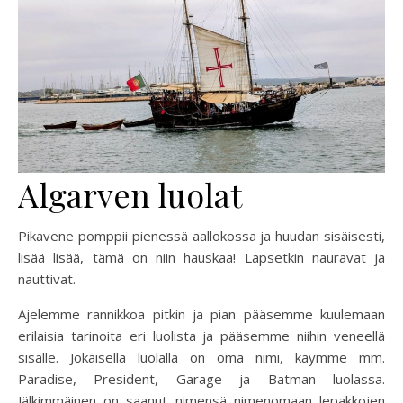
Algarven luolat
Pikavene pomppii pienessä aallokossa ja huudan sisäisesti,
lisää lisää, tämä on niin hauskaa! Lapsetkin nauravat ja
nauttivat.
Ajelemme rannikkoa pitkin ja pian pääsemme kuulemaan
erilaisia tarinoita eri luolista ja pääsemme niihin veneellä
sisälle. Jokaisella luolalla on oma nimi, käymme mm.
Paradise, President, Garage ja Batman luolassa.
Jälkimmäinen on saanut nimensä nimenomaan lepakkojen