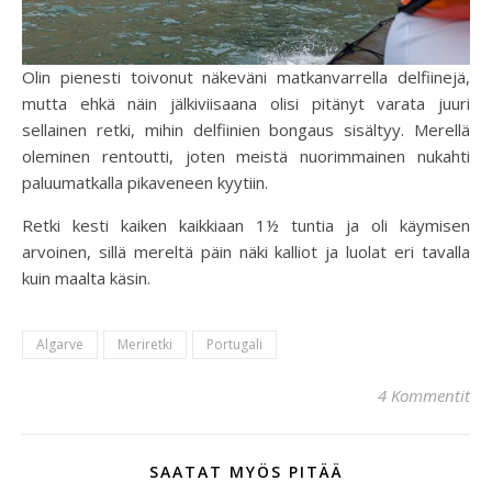
Olin pienesti toivonut näkeväni matkanvarrella delfiinejä,
mutta ehkä näin jälkiviisaana olisi pitänyt varata juuri
sellainen retki, mihin delfiinien bongaus sisältyy. Merellä
oleminen rentoutti, joten meistä nuorimmainen nukahti
paluumatkalla pikaveneen kyytiin.
Retki kesti kaiken kaikkiaan 1½ tuntia ja oli käymisen
arvoinen, sillä mereltä päin näki kalliot ja luolat eri tavalla
kuin maalta käsin.
Algarve
Meriretki
Portugali
4 Kommentit
SAATAT MYÖS PITÄÄ