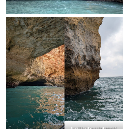
Löydätkö kuvasta kasvot?