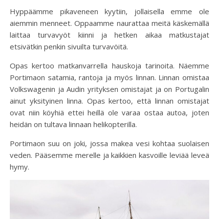
Hyppäämme pikaveneen kyytiin, jollaisella emme ole
aiemmin menneet. Oppaamme naurattaa meitä käskemällä
laittaa turvavyöt kiinni ja hetken aikaa matkustajat
etsivätkin penkin sivuilta turvavöitä.
Opas kertoo matkanvarrella hauskoja tarinoita. Näemme
Portimaon satamia, rantoja ja myös linnan. Linnan omistaa
Volkswagenin ja Audin yrityksen omistajat ja on Portugalin
ainut yksityinen linna. Opas kertoo, että linnan omistajat
ovat niin köyhiä ettei heillä ole varaa ostaa autoa, joten
heidän on tultava linnaan helikopterilla.
Portimaon suu on joki, jossa makea vesi kohtaa suolaisen
veden. Pääsemme merelle ja kaikkien kasvoille leviää leveä
hymy.