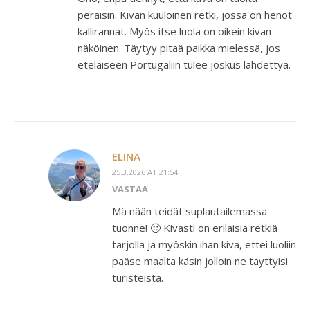
peräisin. Kivan kuuloinen retki, jossa on henot
kallirannat. Myös itse luola on oikein kivan
näköinen. Täytyy pitää paikka mielessä, jos
eteläiseen Portugaliin tulee joskus lähdettyä.
ELINA
25.3.2026 AT 21:54
VASTAA
Mä nään teidät suplautailemassa
tuonne! 🙂 Kivasti on erilaisia retkiä
tarjolla ja myöskin ihan kiva, ettei luoliin
pääse maalta käsin jolloin ne täyttyisi
turisteista.