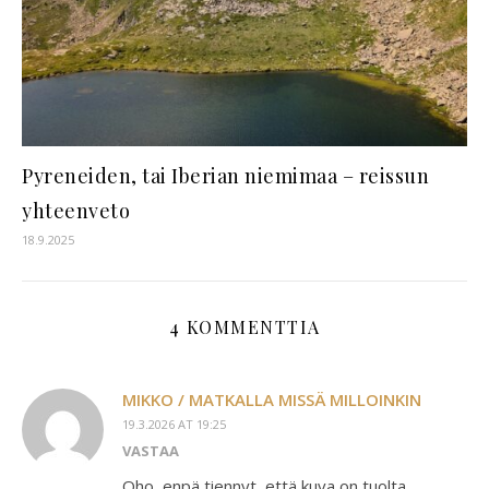
Pyreneiden, tai Iberian niemimaa – reissun
yhteenveto
18.9.2025
4 KOMMENTTIA
MIKKO / MATKALLA MISSÄ MILLOINKIN
19.3.2026 AT 19:25
VASTAA
Oho, enpä tiennyt, että kuva on tuolta