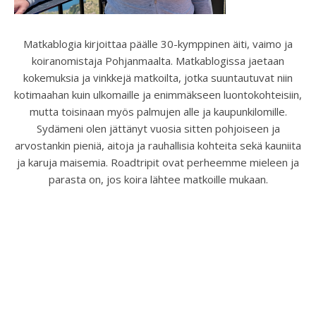
Matkablogia kirjoittaa päälle 30-kymppinen äiti, vaimo ja
koiranomistaja Pohjanmaalta. Matkablogissa jaetaan
kokemuksia ja vinkkejä matkoilta, jotka suuntautuvat niin
kotimaahan kuin ulkomaille ja enimmäkseen luontokohteisiin,
mutta toisinaan myös palmujen alle ja kaupunkilomille.
Sydämeni olen jättänyt vuosia sitten pohjoiseen ja
arvostankin pieniä, aitoja ja rauhallisia kohteita sekä kauniita
ja karuja maisemia. Roadtripit ovat perheemme mieleen ja
parasta on, jos koira lähtee matkoille mukaan.