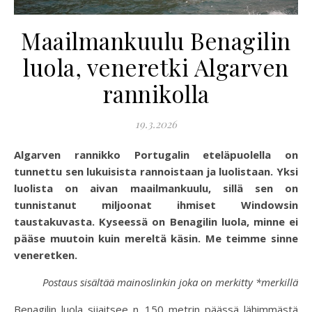
Maailmankuulu Benagilin
luola, veneretki Algarven
rannikolla
19.3.2026
Algarven rannikko Portugalin eteläpuolella on
tunnettu sen lukuisista rannoistaan ja luolistaan. Yksi
luolista on aivan maailmankuulu, sillä sen on
tunnistanut miljoonat ihmiset Windowsin
taustakuvasta. Kyseessä on Benagilin luola, minne ei
pääse muutoin kuin mereltä käsin. Me teimme sinne
veneretken.
Postaus sisältää mainoslinkin joka on merkitty *merkillä
Benagilin luola sijaitsee n. 150 metrin päässä lähimmästä