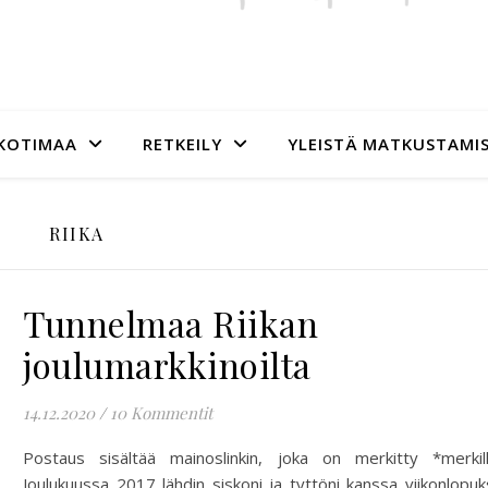
KOTIMAA
RETKEILY
YLEISTÄ MATKUSTAMI
RIIKA
Tunnelmaa Riikan
joulumarkkinoilta
14.12.2020
/
10 Kommentit
Postaus sisältää mainoslinkin, joka on merkitty *merkil
Joulukuussa 2017 lähdin siskoni ja tyttöni kanssa viikonlopuk