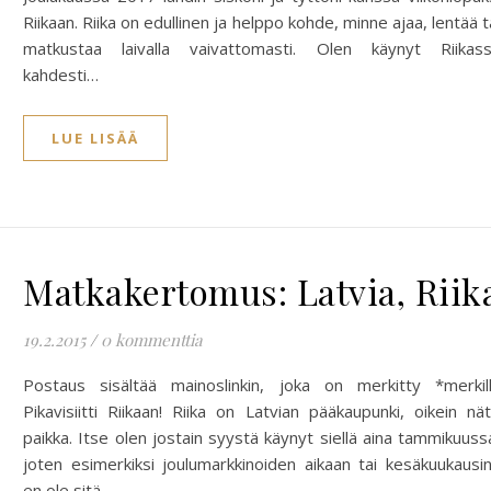
Riikaan. Riika on edullinen ja helppo kohde, minne ajaa, lentää t
matkustaa laivalla vaivattomasti. Olen käynyt Riikas
kahdesti…
LUE LISÄÄ
Matkakertomus: Latvia, Riik
19.2.2015
/
0 kommenttia
Postaus sisältää mainoslinkin, joka on merkitty *merkil
Pikavisiitti Riikaan! Riika on Latvian pääkaupunki, oikein nät
paikka. Itse olen jostain syystä käynyt siellä aina tammikuuss
joten esimerkiksi joulumarkkinoiden aikaan tai kesäkuukausi
en ole sitä…