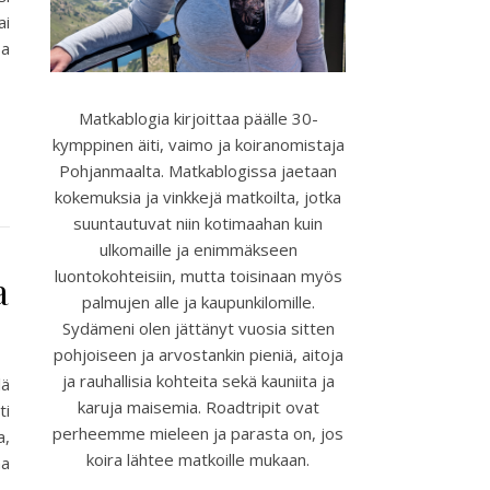
ai
sa
Matkablogia kirjoittaa päälle 30-
kymppinen äiti, vaimo ja koiranomistaja
Pohjanmaalta. Matkablogissa jaetaan
kokemuksia ja vinkkejä matkoilta, jotka
suuntautuvat niin kotimaahan kuin
ulkomaille ja enimmäkseen
luontokohteisiin, mutta toisinaan myös
a
palmujen alle ja kaupunkilomille.
Sydämeni olen jättänyt vuosia sitten
pohjoiseen ja arvostankin pieniä, aitoja
ja rauhallisia kohteita sekä kauniita ja
lä
karuja maisemia. Roadtripit ovat
ti
perheemme mieleen ja parasta on, jos
a,
koira lähtee matkoille mukaan.
na