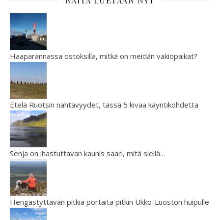
NÄITÄ LUETAAN NYT
Haaparannassa ostoksilla, mitkä on meidän vakiopaikat?
Etelä Ruotsin nähtävyydet, tässä 5 kivaa käyntikohdetta
Senja on ihastuttavan kaunis saari, mitä siellä…
Hengästyttävän pitkiä portaita pitkin Ukko-Luoston huipulle