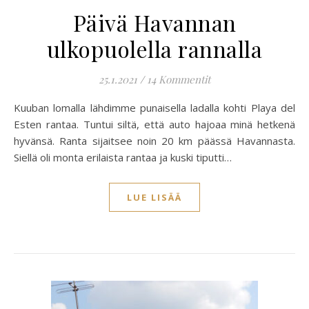
Päivä Havannan
ulkopuolella rannalla
25.1.2021
/
14 Kommentit
Kuuban lomalla lähdimme punaisella ladalla kohti Playa del
Esten rantaa. Tuntui siltä, että auto hajoaa minä hetkenä
hyvänsä. Ranta sijaitsee noin 20 km päässä Havannasta.
Siellä oli monta erilaista rantaa ja kuski tiputti…
LUE LISÄÄ