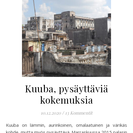
Kuuba, pysäyttäviä
kokemuksia
10.12.2020
/
13 Kommentit
Kuuba on lämmin, aurinkoinen, omalaatuinen ja värikäs
kohde, mutta myös pysäyttävä. Marraskuussa 2015 palasin