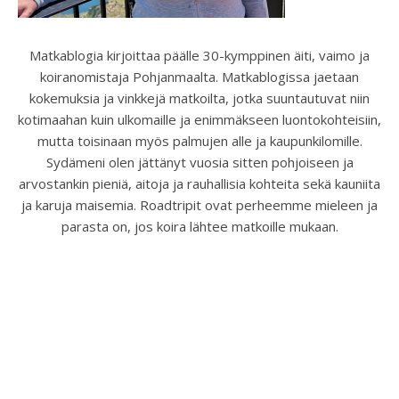
Matkablogia kirjoittaa päälle 30-kymppinen äiti, vaimo ja
koiranomistaja Pohjanmaalta. Matkablogissa jaetaan
kokemuksia ja vinkkejä matkoilta, jotka suuntautuvat niin
kotimaahan kuin ulkomaille ja enimmäkseen luontokohteisiin,
mutta toisinaan myös palmujen alle ja kaupunkilomille.
Sydämeni olen jättänyt vuosia sitten pohjoiseen ja
arvostankin pieniä, aitoja ja rauhallisia kohteita sekä kauniita
ja karuja maisemia. Roadtripit ovat perheemme mieleen ja
parasta on, jos koira lähtee matkoille mukaan.