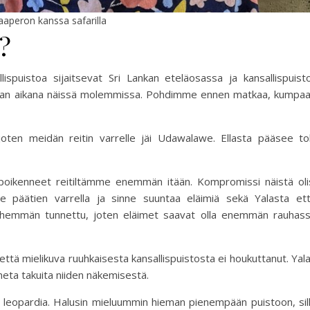
aaperon kanssa safarilla
?
ispuistoa sijaitsevat Sri Lankan eteläosassa ja kansallispuist
matkan aikana näissä molemmissa. Pohdimme ennen matkaa, kumpa
joten meidän reitin varrelle jäi Udawalawe. Ellasta pääsee to
 poikenneet reitiltämme enemmän itään. Kompromissi näistä oli
see päätien varrella ja sinne suuntaa eläimiä sekä Yalasta et
emmän tunnettu, joten eläimet saavat olla enemmän rauhas
ttä mielikuva ruuhkaisesta kansallispuistosta ei houkuttanut. Yal
neta takuita niiden näkemisestä.
100 leopardia. Halusin mieluummin hieman pienempään puistoon, sil