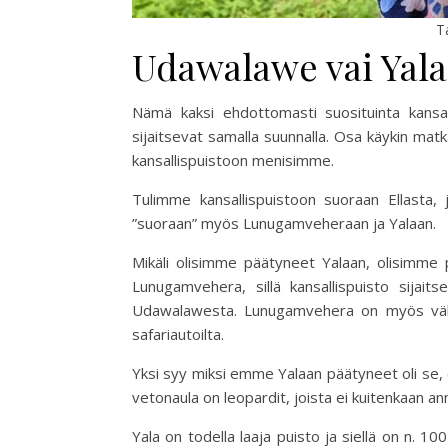
T
Udawalawe vai Yala
Nämä kaksi ehdottomasti suosituinta kansall
sijaitsevat samalla suunnalla. Osa käykin 
kansallispuistoon menisimme.
Tulimme kansallispuistoon suoraan Ellasta, 
”suoraan” myös Lunugamveheraan ja Yalaan.
Mikäli olisimme päätyneet Yalaan, olisimme
Lunugamvehera, sillä kansallispuisto sijait
Udawalawesta. Lunugamvehera on myös väh
safariautoilta.
Yksi syy miksi emme Yalaan päätyneet oli se, e
vetonaula on leopardit, joista ei kuitenkaan an
Yala on todella laaja puisto ja siellä on n. 