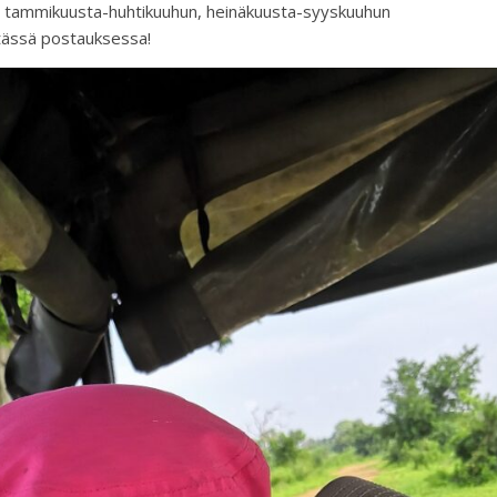
: tammikuusta-huhtikuuhun, heinäkuusta-syyskuuhun
 tässä postauksessa!