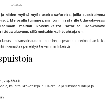
7.5.2022
a ja niiden myötä myös useita safareita, joilla suosituimm
rsut. Me osallistuimme parin tunnin safarille Udawalawess
rtomaan meidän kokemuksista safarilta Udawalawe
ri Udawalaween, sillä muitakin vaihtoehtoja on.
ukuisista kansallispuistoista, mihin järjestetään retkiä. Ihan kaikk
 niihin kannattaa perehtyä tarkemmin linkeistä.
spuistoja
pohjoispäässä
a, kauriita, krokotiileja, huulikarhuja ja runsaasti lintuja ja
hun