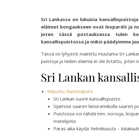
Sri Lankassa on lukuisia kansallispuistoj
eläimet bongaukseen ovat leopardit ja no
joten tässä postauksessa tulen ke
kansallispuistossa ja miksi päädyimme juu
Tässä on lyhyesti mainittu muutama Sri Lankan l
puistoja ja niiden eläimiä ei ole listattu, joten
Sri Lankan kansalli
Wilpattu Nationalpark
Sri Lankan suurin kansallispuisto
Sijaitsee saaren länsirannikolla saaren 
Puistossa voi nähdä mm. norsuja, leopardej
matelijoita
Paras aika käydä: helmikuusta – lokakuu