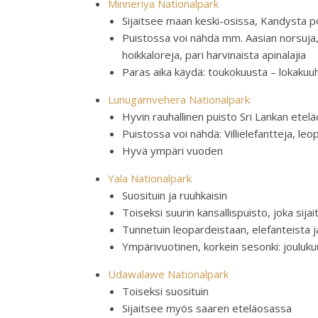
Minneriya Nationalpark
Sijaitsee maan keski-osissa, Kandysta po
Puistossa voi nähdä mm. Aasian norsuja, 
hoikkaloreja, pari harvinaista apinalajia
Paras aika käydä: toukokuusta – lokakuuh
Lunugamvehera Nationalpark
Hyvin rauhallinen puisto Sri Lankan etel
Puistossa voi nähdä: Villielefantteja, leop
Hyvä ympäri vuoden
Yala Nationalpark
Suosituin ja ruuhkaisin
Toiseksi suurin kansallispuisto, joka sij
Tunnetuin leopardeistaan, elefanteista ja
Ympärivuotinen, korkein sesonki: jouluk
Udawalawe Nationalpark
Toiseksi suosituin
Sijaitsee myös saaren eteläosassa