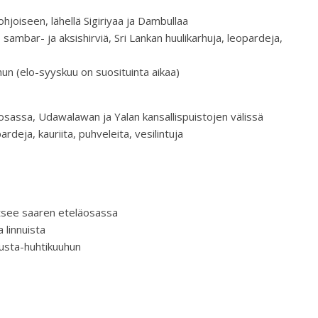
hjoiseen, lähellä Sigiriyaa ja Dambullaa
sambar- ja aksishirviä, Sri Lankan huulikarhuja, leopardeja,
un (elo-syyskuu on suosituinta aikaa)
äosassa, Udawalawan ja Yalan kansallispuistojen välissä
ardeja, kauriita, puhveleita, vesilintuja
aitsee saaren eteläosassa
 linnuista
uusta-huhtikuuhun