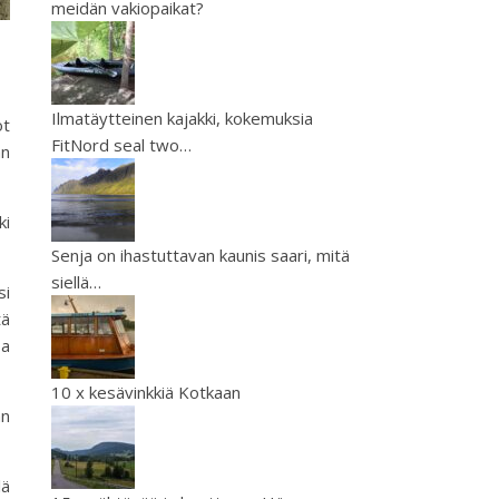
meidän vakiopaikat?
Ilmatäytteinen kajakki, kokemuksia
ot
FitNord seal two…
an
ki
Senja on ihastuttavan kaunis saari, mitä
siellä…
si
tä
sa
10 x kesävinkkiä Kotkaan
an
lä