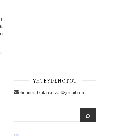
at
a,
n
ia
YHTEYDENOTOT
elinanmatkalaukussa@gmail.com