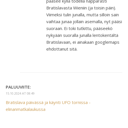
pääsee kyllä todella näppärästi
Bratislavasta Wieniin (ja toisin päin).
Viimeksi tulin junalla, mutta silloin sain
vaihtaa junaa jollain asemalla, nyt pääsi
suoraan. Ei toki tutkittu, pääseekö
nykyään suoralla junalla lentokentältä
Bratislavaan, ei ainakaan googlemaps
ehdottanut sitä.
PALUUVIITE:
15.10.2024 AT 08:49
Bratislava päivässä ja käynti UFO tornissa -
elinanmatkalaukussa