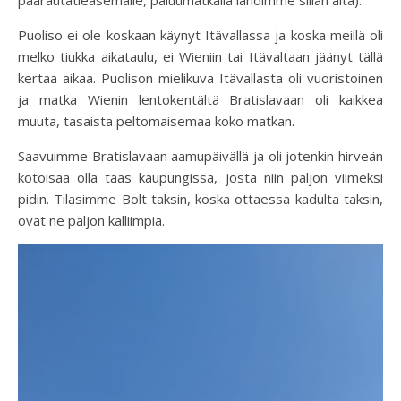
päärautatieasemalle, paluumatkalla lähdimme sillan alta).
Puoliso ei ole koskaan käynyt Itävallassa ja koska meillä oli
melko tiukka aikataulu, ei Wieniin tai Itävaltaan jäänyt tällä
kertaa aikaa. Puolison mielikuva Itävallasta oli vuoristoinen
ja matka Wienin lentokentältä Bratislavaan oli kaikkea
muuta, tasaista peltomaisemaa koko matkan.
Saavuimme Bratislavaan aamupäivällä ja oli jotenkin hirveän
kotoisaa olla taas kaupungissa, josta niin paljon viimeksi
pidin. Tilasimme Bolt taksin, koska ottaessa kadulta taksin,
ovat ne paljon kalliimpia.