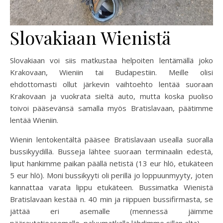
Slovakiaan Wienistä
Slovakiaan voi siis matkustaa helpoiten lentämällä joko
Krakovaan, Wieniin tai Budapestiin. Meille olisi
ehdottomasti ollut järkevin vaihtoehto lentää suoraan
Krakovaan ja vuokrata sieltä auto, mutta koska puoliso
toivoi pääsevänsä samalla myös Bratislavaan, päätimme
lentää Wieniin.
Wienin lentokentältä pääsee Bratislavaan usealla suoralla
bussikyydillä. Busseja lähtee suoraan terminaalin edestä,
liput hankimme paikan päällä netistä (13 eur hlö, etukäteen
5 eur hlö). Moni bussikyyti oli perillä jo loppuunmyyty, joten
kannattaa varata lippu etukäteen. Bussimatka Wienistä
Bratislavaan kestää n. 40 min ja riippuen bussifirmasta, se
jättää eri asemalle (mennessä jäimme