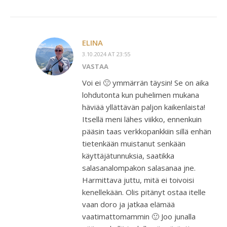
ELINA
3.10.2024 AT 23:55
VASTAA
Voi ei 🙁 ymmärrän täysin! Se on aika
lohdutonta kun puhelimen mukana
häviää yllättävän paljon kaikenlaista!
Itsellä meni lähes viikko, ennenkuin
pääsin taas verkkopankkiin sillä enhän
tietenkään muistanut senkään
käyttäjätunnuksia, saatikka
salasanalompakon salasanaa jne.
Harmittava juttu, mitä ei toivoisi
kenellekään. Olis pitänyt ostaa itelle
vaan doro ja jatkaa elämää
vaatimattomammin 🙂 Joo junalla