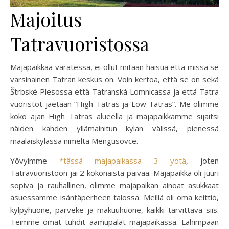
Majoitus
Tatravuoristossa
Majapaikkaa varatessa, ei ollut mitään haisua että missä se
varsinainen Tatran keskus on. Voin kertoa, että se on sekä
Štrbské Plesossa että Tatranská Lomnicassa ja että Tatra
vuoristot jaetaan ”High Tatras ja Low Tatras”. Me olimme
koko ajan High Tatras alueella ja majapaikkamme sijaitsi
näiden kahden yllämainitun kylän välissä, pienessä
maalaiskylässä nimeltä Mengusovce.
Yövyimme
*tässä majapaikassa 3 yötä
, joten
Tatravuoristoon jäi 2 kokonaista päivää. Majapaikka oli juuri
sopiva ja rauhallinen, olimme majapaikan ainoat asukkaat
asuessamme isäntäperheen talossa. Meillä oli oma keittiö,
kylpyhuone, parveke ja makuuhuone, kaikki tarvittava siis.
Teimme omat tuhdit aamupalat majapaikassa. Lähimpään