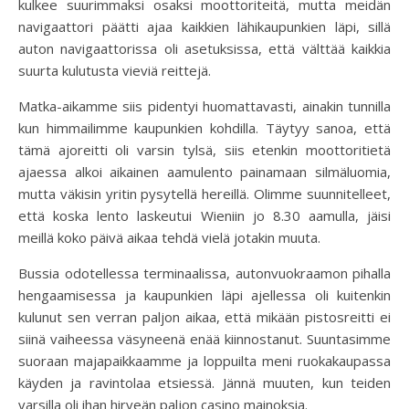
kulkee suurimmaksi osaksi moottoriteitä, mutta meidän
navigaattori päätti ajaa kaikkien lähikaupunkien läpi, sillä
auton navigaattorissa oli asetuksissa, että välttää kaikkia
suurta kulutusta vieviä reittejä.
Matka-aikamme siis pidentyi huomattavasti, ainakin tunnilla
kun himmailimme kaupunkien kohdilla. Täytyy sanoa, että
tämä ajoreitti oli varsin tylsä, siis etenkin moottoritietä
ajaessa alkoi aikainen aamulento painamaan silmäluomia,
mutta väkisin yritin pysytellä hereillä. Olimme suunnitelleet,
että koska lento laskeutui Wieniin jo 8.30 aamulla, jäisi
meillä koko päivä aikaa tehdä vielä jotakin muuta.
Bussia odotellessa terminaalissa, autonvuokraamon pihalla
hengaamisessa ja kaupunkien läpi ajellessa oli kuitenkin
kulunut sen verran paljon aikaa, että mikään pistosreitti ei
siinä vaiheessa väsyneenä enää kiinnostanut. Suuntasimme
suoraan majapaikkaamme ja loppuilta meni ruokakaupassa
käyden ja ravintolaa etsiessä. Jännä muuten, kun teiden
varsilla oli ihan hirveän paljon casino mainoksia.