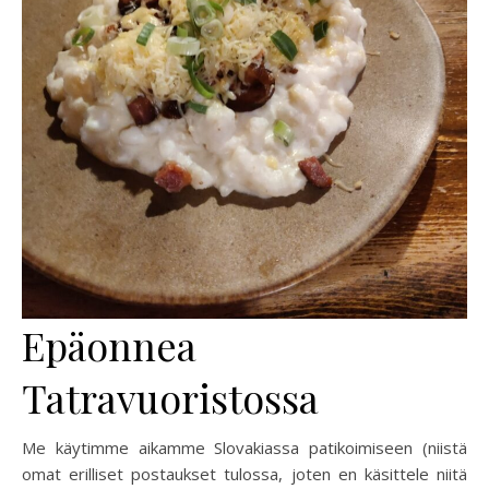
Epäonnea
Tatravuoristossa
Me käytimme aikamme Slovakiassa patikoimiseen (niistä
omat erilliset postaukset tulossa, joten en käsittele niitä