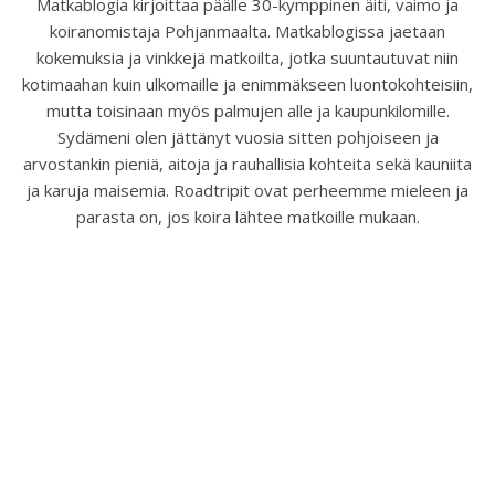
Matkablogia kirjoittaa päälle 30-kymppinen äiti, vaimo ja
koiranomistaja Pohjanmaalta. Matkablogissa jaetaan
kokemuksia ja vinkkejä matkoilta, jotka suuntautuvat niin
kotimaahan kuin ulkomaille ja enimmäkseen luontokohteisiin,
mutta toisinaan myös palmujen alle ja kaupunkilomille.
Sydämeni olen jättänyt vuosia sitten pohjoiseen ja
arvostankin pieniä, aitoja ja rauhallisia kohteita sekä kauniita
ja karuja maisemia. Roadtripit ovat perheemme mieleen ja
parasta on, jos koira lähtee matkoille mukaan.