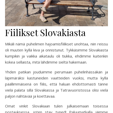
Fiilikset Slovakiasta
Mikäli nämä puhelimen hajoamisfiilikset unohtaa, niin reissu
oli muuten kyllä kiva ja onnistunut. Tykkäsimme Slovakiasta
kumpikin ja vaikka aikataulu oli tiukka, ehdimme kuitenkin
kokea sellaista, mitä lähdimme sieltä hakemaan.
Yhden patikan jouduimme perumaan puhelinhässäkän ja
läpimäräksi kastuneiden vaatteiden vuoksi, mutta kyllä
päällimmäisenä on fiilis, että haluan ehdottomasti tänne
vielä palata sillä Slovakiassa ja Tatravuoristossa olisi vielä
paljon nähtävää ja koettavaa.
Omat vinkit Slovakiaan tulen julkaisemaan toisessa
postauksessa, joten stay tuned! Paluumatkalla jäimme