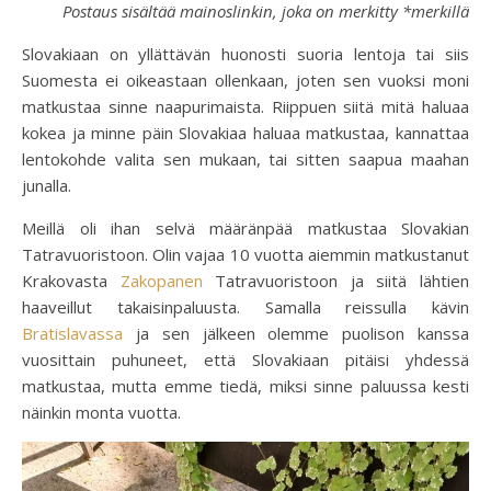
Postaus sisältää mainoslinkin, joka on merkitty *merkillä
Slovakiaan on yllättävän huonosti suoria lentoja tai siis
Suomesta ei oikeastaan ollenkaan, joten sen vuoksi moni
matkustaa sinne naapurimaista. Riippuen siitä mitä haluaa
kokea ja minne päin Slovakiaa haluaa matkustaa, kannattaa
lentokohde valita sen mukaan, tai sitten saapua maahan
junalla.
Meillä oli ihan selvä määränpää matkustaa Slovakian
Tatravuoristoon. Olin vajaa 10 vuotta aiemmin matkustanut
Krakovasta
Zakopanen
Tatravuoristoon ja siitä lähtien
haaveillut takaisinpaluusta. Samalla reissulla kävin
Bratislavassa
ja sen jälkeen olemme puolison kanssa
vuosittain puhuneet, että Slovakiaan pitäisi yhdessä
matkustaa, mutta emme tiedä, miksi sinne paluussa kesti
näinkin monta vuotta.