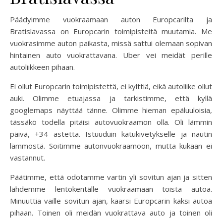
Päädyimme vuokraamaan auton Europcarilta ja
Bratislavassa on Europcarin toimipisteitä muutamia. Me
vuokrasimme auton paikasta, missä sattui olemaan sopivan
hintainen auto vuokrattavana. Uber vei meidät perille
autoliikkeen pihaan.
Ei ollut Europcarin toimipistettä, ei kylttiä, eikä autoliike ollut
auki. Olimme etuajassa ja tarkistimme, että kyllä
googlemaps näyttää tänne. Olimme hieman epäluuloisia,
tässäkö todella pitäisi autovuokraamon olla. Oli lämmin
päivä, +34 astetta. Istuuduin katukivetykselle ja nautin
lämmöstä. Soitimme autonvuokraamoon, mutta kukaan ei
vastannut.
Päätimme, että odotamme vartin yli sovitun ajan ja sitten
lähdemme lentokentälle vuokraamaan toista autoa.
Minuuttia vaille sovitun ajan, kaarsi Europcarin kaksi autoa
pihaan. Toinen oli meidän vuokrattava auto ja toinen oli