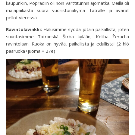
kaupunkiin, Popradiin oli noin varttitunnin ajomatka. Meillä oli
majapaikasta suora vuoristonäkymä Tatralle ja avarat
pellot vieressä.
Ravintolavinkki:
Halusimme syödä jotain paikallista, joten
suuntasimme Tatranská Štrba kylään, Koliba Žerucha
ravintolaan. Ruoka on hyvää, paikallista ja edullista! (2 hlö
pääruoka+juoma = 27e)