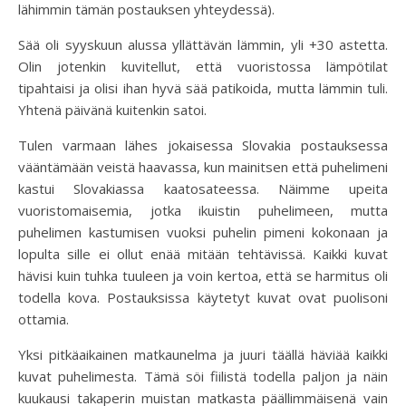
lähimmin tämän postauksen yhteydessä).
Sää oli syyskuun alussa yllättävän lämmin, yli +30 astetta.
Olin jotenkin kuvitellut, että vuoristossa lämpötilat
tipahtaisi ja olisi ihan hyvä sää patikoida, mutta lämmin tuli.
Yhtenä päivänä kuitenkin satoi.
Tulen varmaan lähes jokaisessa Slovakia postauksessa
vääntämään veistä haavassa, kun mainitsen että puhelimeni
kastui Slovakiassa kaatosateessa. Näimme upeita
vuoristomaisemia, jotka ikuistin puhelimeen, mutta
puhelimen kastumisen vuoksi puhelin pimeni kokonaan ja
lopulta sille ei ollut enää mitään tehtävissä. Kaikki kuvat
hävisi kuin tuhka tuuleen ja voin kertoa, että se harmitus oli
todella kova. Postauksissa käytetyt kuvat ovat puolisoni
ottamia.
Yksi pitkäaikainen matkaunelma ja juuri täällä häviää kaikki
kuvat puhelimesta. Tämä söi fiilistä todella paljon ja näin
kuukausi takaperin muistan matkasta päällimmäisenä vain